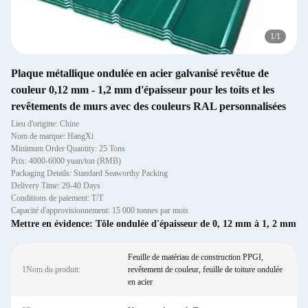
1
/
1
Plaque métallique ondulée en acier galvanisé revêtue de
couleur 0,12 mm - 1,2 mm d'épaisseur pour les toits et les
revêtements de murs avec des couleurs RAL personnalisées
Lieu d'origine: Chine
Nom de marque: HangXi
Minimum Order Quantity: 25 Tons
Prix: 4000-6000 yuan/ton (RMB)
Packaging Details: Standard Seaworthy Packing
Delivery Time: 20-40 Days
Conditions de paiement: T/T
Capacité d'approvisionnement: 15 000 tonnes par mois
Mettre en évidence:
Tôle ondulée d'épaisseur de 0
,
12 mm à 1
,
2 mm
Feuille de matériau de construction PPGI,
1Nom du produit:
revêtement de couleur, feuille de toiture ondulée
en acier