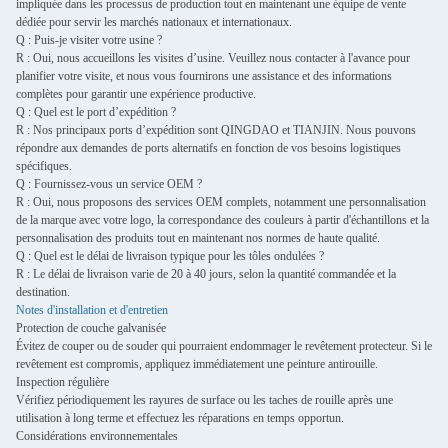
impliquée dans les processus de production tout en maintenant une équipe de vente
dédiée pour servir les marchés nationaux et internationaux.
Q : Puis-je visiter votre usine ?
R : Oui, nous accueillons les visites d’usine. Veuillez nous contacter à l'avance pour
planifier votre visite, et nous vous fournirons une assistance et des informations
complètes pour garantir une expérience productive.
Q : Quel est le port d’expédition ?
R : Nos principaux ports d’expédition sont QINGDAO et TIANJIN. Nous pouvons
répondre aux demandes de ports alternatifs en fonction de vos besoins logistiques
spécifiques.
Q : Fournissez-vous un service OEM ?
R : Oui, nous proposons des services OEM complets, notamment une personnalisation
de la marque avec votre logo, la correspondance des couleurs à partir d'échantillons et la
personnalisation des produits tout en maintenant nos normes de haute qualité.
Q : Quel est le délai de livraison typique pour les tôles ondulées ?
R : Le délai de livraison varie de 20 à 40 jours, selon la quantité commandée et la
destination.
Notes d'installation et d'entretien
Protection de couche galvanisée
Évitez de couper ou de souder qui pourraient endommager le revêtement protecteur. Si le
revêtement est compromis, appliquez immédiatement une peinture antirouille.
Inspection régulière
Vérifiez périodiquement les rayures de surface ou les taches de rouille après une
utilisation à long terme et effectuez les réparations en temps opportun.
Considérations environnementales