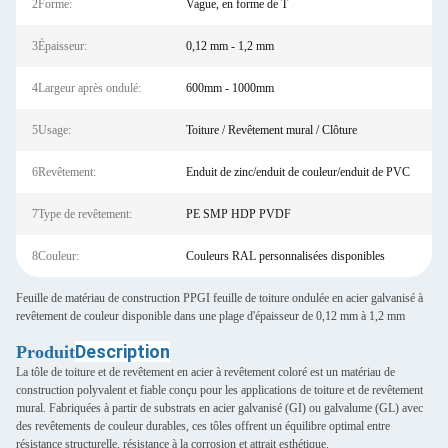
2Forme:
Vague, en forme de T
3Épaisseur:
0,12 mm - 1,2 mm
4Largeur après ondulé:
600mm - 1000mm
5Usage:
Toiture / Revêtement mural / Clôture
6Revêtement:
Enduit de zinc/enduit de couleur/enduit de PVC
7Type de revêtement:
PE SMP HDP PVDF
8Couleur:
Couleurs RAL personnalisées disponibles
Feuille de matériau de construction PPGI feuille de toiture ondulée en acier galvanisé à
revêtement de couleur disponible dans une plage d'épaisseur de 0,12 mm à 1,2 mm
Description
Produit
La tôle de toiture et de revêtement en acier à revêtement coloré est un matériau de
construction polyvalent et fiable conçu pour les applications de toiture et de revêtement
mural. Fabriquées à partir de substrats en acier galvanisé (GI) ou galvalume (GL) avec
des revêtements de couleur durables, ces tôles offrent un équilibre optimal entre
résistance structurelle, résistance à la corrosion et attrait esthétique.