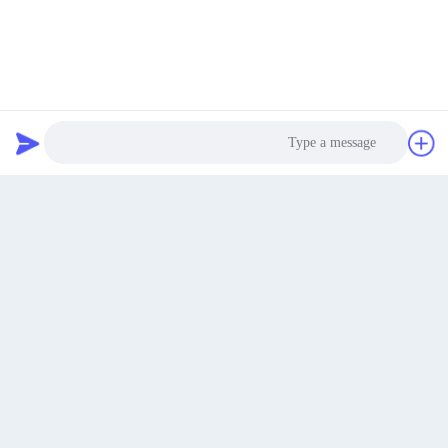
صفائح ألومنيوم مطلية بمسحوق
ورق الألومنيوم المقوى بالمسحوق
بسمك طلاء قابل للتخصيص لحلول
قابلة للتخصيص مع إطالة 8٪ -25٪
طلاء مخصصة
وتغطية الأمامية 40-60μm
احصل على أفضل سعر
احصل على أفضل سعر
نتحدث الآن
Photo
Video Call
صفائح ألومنيوم مطلية بمسحوق
طاحونة الانتهاء واللون مغلفة الملفوفة
بصلابة 1H-3H مع تشطيب سطح
الألومنيوم المنقوشة 0.25-1.2mm
Audio Call
أملس غير لامع
سمك
احصل على أفضل سعر
احصل على أفضل سعر