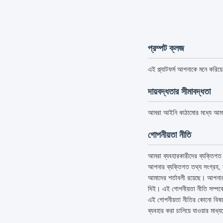
প্রম্পট ক্লজ
এই প্ল্যাটফর্ম আপনাকে মনে করিয়
দায়বদ্ধতার সীমাবদ্ধতা
আমরা আইনি কাঠামোর মধ্যে আমাদে
গোপনীয়তা নীতি
আমরা ব্যবহারকারীদের ব্যক্তিগত 
আপনার ব্যক্তিগত তথ্য সংগ্রহ, ব
আমাদের শর্তাবলী রয়েছে। আপনার 
দিই। এই গোপনীয়তা নীতি সম্পর্
এই গোপনীয়তা নীতির কোনো বিষয়ব
ব্যবহার করা চালিয়ে যাওয়ার মা