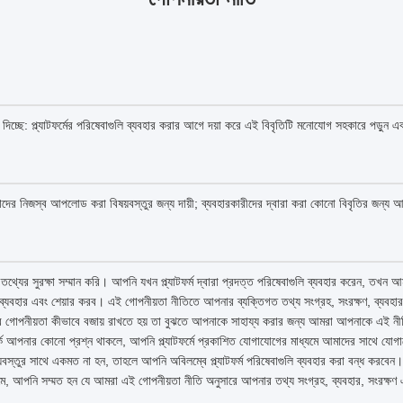
ে দিচ্ছে: প্ল্যাটফর্মের পরিষেবাগুলি ব্যবহার করার আগে দয়া করে এই বিবৃতিটি মনোযোগ সহকারে পড়ুন এ
র নিজস্ব আপলোড করা বিষয়বস্তুর জন্য দায়ী; ব্যবহারকারীদের দ্বারা করা কোনো বিবৃতির জন্য আ
তথ্যের সুরক্ষা সম্মান করি। আপনি যখন প্ল্যাটফর্ম দ্বারা প্রদত্ত পরিষেবাগুলি ব্যবহার করেন, তখন
্যবহার এবং শেয়ার করব। এই গোপনীয়তা নীতিতে আপনার ব্যক্তিগত তথ্য সংগ্রহ, সংরক্ষণ, ব্যবহার, শ
গোপনীয়তা কীভাবে বজায় রাখতে হয় তা বুঝতে আপনাকে সাহায্য করার জন্য আমরা আপনাকে এই নীতিটি 
কে আপনার কোনো প্রশ্ন থাকলে, আপনি প্ল্যাটফর্মে প্রকাশিত যোগাযোগের মাধ্যমে আমাদের সাথে য
স্তুর সাথে একমত না হন, তাহলে আপনি অবিলম্বে প্ল্যাটফর্ম পরিষেবাগুলি ব্যবহার করা বন্ধ করবেন। প
ধ্যমে, আপনি সম্মত হন যে আমরা এই গোপনীয়তা নীতি অনুসারে আপনার তথ্য সংগ্রহ, ব্যবহার, সংরক্ষণ