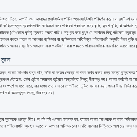
তা দিতে, আপনি যখন আমাদের প্ল্যাটফর্ম-সম্পর্কিত ওয়েবসাইটগুলি পরিদর্শন করেন বা প্ল্যাটফর্ম দ্বার
ক্তিগতকৃত ব্যবহারকারীর অভিজ্ঞতা এবং পরিষেবা প্রদানের জন্য কুকি, ফ্ল্যাশ কুকি, বা আপনার ব্রা
় স্টোরেজ (যৌথভাবে কুকি) ব্যবহার করতে পারি। অনুগ্রহ করে বুঝুন যে আমাদের কিছু পরিষেবা শুধুমাত্র
শোধন করতে পারেন বা আপনার ব্রাউজার বা ব্রাউজারের অতিরিক্ত পরিষেবাগুলি অনুমতি দিলে কুকি প্
াইটগুলিতে আপনার সুরক্ষিত অ্যাক্সেস এবং প্ল্যাটফর্ম দ্বারা প্রদত্ত পরিষেবাগুলিকে প্রভাবিত করতে পারে
ুরক্ষা
্য, আমরা আপনার তথ্য ফাঁস, ক্ষতি বা ক্ষতির ক্ষেত্রে আপনার তথ্য রক্ষার জন্য সমস্ত যুক্তিসঙ্গত নির
পশন স্টোরেজ, ডেটা সেন্টার অ্যাক্সেস কন্ট্রোল অন্তর্ভুক্ত কিন্তু সীমাবদ্ধ নয়। আমরা কর্মচারী ব
ংস্পর্শে আসতে পারে, যার মধ্যে তাদের সাথে গোপনীয়তা চুক্তি স্বাক্ষর করা, পদের উপর নির্ভর করে বিভি
ক্ষণ করা অন্তর্ভুক্ত কিন্তু সীমাবদ্ধ নয়।
্যের সুরক্ষাকে গুরুত্ব দিই। আপনি যদি একজন নাবালক হন, তাহলে আমরা আপনাকে আপনার অভিভাব
ের পরিষেবাগুলি ব্যবহার করতে বা আপনার অভিভাবকের সম্মতি পাওয়ার ভিত্তিতে আমাদের তথ্য সর