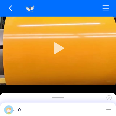
HDP 20μM-25μM Voorgecoate aluminium spoel
JinYi
1100 3003 3004 Aanbevolen kleuren