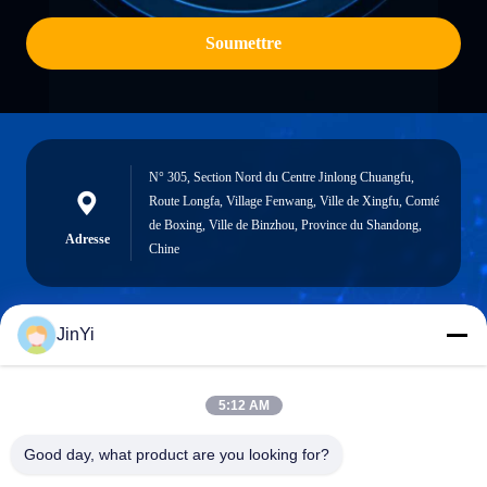
Soumettre
N° 305, Section Nord du Centre Jinlong Chuangfu,
Route Longfa, Village Fenwang, Ville de Xingfu, Comté
de Boxing, Ville de Binzhou, Province du Shandong,
Adresse
Chine
JinYi
chenshasha1867@gmail.com
E-mail
5:12 AM
Good day, what product are you looking for?