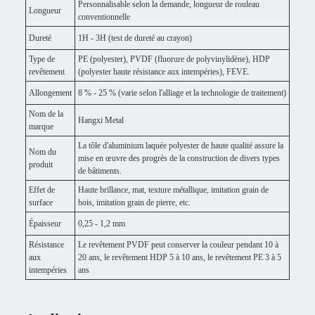
Personnalisable selon la demande, longueur de rouleau
Longueur
conventionnelle
Dureté
1H - 3H (test de dureté au crayon)
Type de
PE (polyester), PVDF (fluorure de polyvinylidène), HDP
revêtement
(polyester haute résistance aux intempéries), FEVE.
Allongement
8 % - 25 % (varie selon l'alliage et la technologie de traitement)
Nom de la
Hangxi Metal
marque
La tôle d'aluminium laquée polyester de haute qualité assure la
Nom du
mise en œuvre des progrès de la construction de divers types
produit
de bâtiments.
Effet de
Haute brillance, mat, texture métallique, imitation grain de
surface
bois, imitation grain de pierre, etc.
Épaisseur
0,25 - 1,2 mm
Résistance
Le revêtement PVDF peut conserver la couleur pendant 10 à
aux
20 ans, le revêtement HDP 5 à 10 ans, le revêtement PE 3 à 5
intempéries
ans