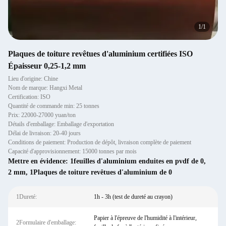
1
/
1
Plaques de toiture revêtues d'aluminium certifiées ISO
Épaisseur 0,25-1,2 mm
Lieu d'origine: Chine
Nom de marque: Hangxi Metal
Certification: ISO
Quantité de commande min: 25 tonnes
Prix: 22000-27000 yuan/ton
Détails d'emballage: Emballage d'exportation
Délai de livraison: 20-40 jours
Conditions de paiement: Production de dépôt, livraison complète de paiement
Capacité d'approvisionnement: 15000 tonnes par mois
Mettre en évidence:
1feuilles d'aluminium enduites en pvdf de 0
,
2 mm
,
1Plaques de toiture revêtues d'aluminium de 0
1Dureté:
1h - 3h (test de dureté au crayon)
Papier à l'épreuve de l'humidité à l'intérieur,
2Formulaire d'emballage: