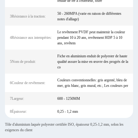
feuille de fer à l'extérieur, fixée
50 - 260MPA (varie en raison de différentes
3Résistance à la traction:
notes d'alliage)
Le revêtement PVDF peut maintenir la couleur
4Résistance aux intempéries:
pendant 10 à 20 ans, revêtement HDP 5 à 10
ans, revêtem
Fiche en aluminium enduit de polyester de haute
5Nom de produit:
qualité assure la mise en œuvre des progrès de la
co
Couleurs conventionnelles: gris argenté, bleu de
6Couleur de revêtement:
mer, gris blanc, gris mural, etc.; Les couleurs per
7Largeur:
600 - 1250MM
8Épaisseur:
0,25 - 1,2 mm
Tôle d'aluminium laquée polyester certifiée ISO, épaisseur 0,25-1,2 mm, selon les
exigences du client