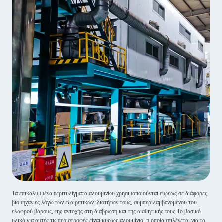
Τα επικαλυμμένα περιτυλίγματα αλουμινίου χρησιμοποιούνται ευρέως σε διάφορες
βιομηχανίες λόγω των εξαιρετικών ιδιοτήτων τους, συμπεριλαμβανομένου του
ελαφρού βάρους, της αντοχής στη διάβρωση και της αισθητικής τους.Το βασικό
υλικό για αυτές τις περιστροφές είναι κυρίως αλουμίνιο, η οποία επιλέγεται για τα