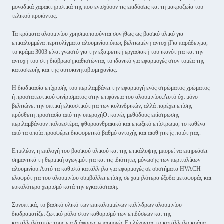
μοναδικά χαρακτηριστικά της που ενισχύουν τις επιδόσεις και τη μακροζωία του
τελικού προϊόντος.
Τα κράματα αλουμινίου χρησιμοποιούνται συνήθως ως βασικό υλικό για
επικαλυμμένα περιτυλίγματα αλουμινίου.όπως βελτιωμένη αντοχήΓια παράδειγμα,
το κράμα 3003 είναι γνωστό για την εξαιρετική εργασιακή του ικανότητα και την
αντοχή του στη διάβρωση,καθιστώντας το ιδανικό για εφαρμογές στον τομέα της
κατασκευής και της αυτοκινητοβιομηχανίας.
Η διαδικασία επίχρισής του περιλαμβάνει την εφαρμογή ενός στρώματος χρώματος
ή προστατευτικού φινίρισματος στην επιφάνεια του αλουμινίου.Αυτό όχι μόνο
βελτιώνει την οπτική ελκυστικότητα των κυλινδρικών, αλλά παρέχει επίσης
πρόσθετη προστασία από την υπεροχήΟι κοινές μεθόδους επίστρωσης
περιλαμβάνουν πολυεστέρα, φθοροανθρακικό και επωξικό επίστρωμα, το καθένα
από τα οποία προσφέρει διαφορετικό βαθμό αντοχής και αισθητικής ποιότητας.
Επιπλέον, η επιλογή του βασικού υλικού και της επικάλυψης μπορεί να επηρεάσει
σημαντικά τη θερμική αγωγιμότητα και τις ιδιότητες μόνωσης των περιτυλίκων
αλουμινίου.Αυτό τα καθιστά κατάλληλα για εφαρμογές σε συστήματα HVACΗ
ελαφρύτητα του αλουμινίου συμβάλλει επίσης σε χαμηλότερα έξοδα μεταφοράς και
ευκολότερο χειρισμό κατά την εγκατάσταση.
Συνοπτικά, το βασικό υλικό των επικαλυμμένων κυλίνδρων αλουμινίου
διαδραματίζει ζωτικό ρόλο στον καθορισμό των επιδόσεων και της
καταλληλότητάς τους για διάφορες εφαρμογές.Επιλέγοντας το κατάλληλο κράμα