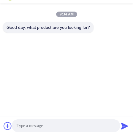
chenshasha1867@gmail.com
9:34 AM
Ηλεκτρονικό
Good day, what product are you looking for?
0086-15564063322
Τηλεφώνημα
Shandong Hangxi Metal Technology Co., Ltd.
Shandong Hangxi Metal Technology Co., Ltd.
Συνομιλία τώρα