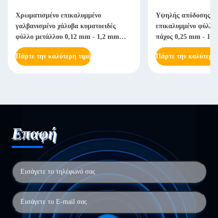
Χρωματισμένο επικαλυμμένο
Υψηλής απόδοσης π
γαλβανισμένο χάλυβα κυματοειδές
επικαλυμμένο φύλλο 
φύλλο μετάλλου 0,12 mm - 1,2 mm
πάχος 0,25 mm - 1,2
πάχος για οροφές και τοίχους με
σκληρότητα 1H - 3H 
Πάρτε την καλύτερη τιμή
Πάρτε την καλύτερη
προσαρμοσμένα χρώματα RAL
κατασκευή πρόσοψη
Επαφή