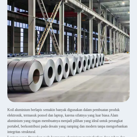
Koil aluminium berlapis semakin banyak digunakan dalam pembuatan produk
elektronik, termasuk ponsel dan laptop, karena sifatnya yang luar biasa.Alam
aluminium yang ringan membuatnya menjadi pilihan yang ideal untuk perangkat
portabel, berkontribusi pada desain yang ramping dan modern tanpa mengorbankan
integritas struktural.