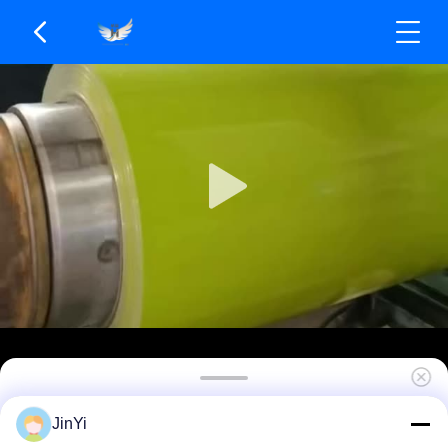
Panel Aluminium Dilapisi Bubuk Kekerasan 1H-
JinYi
3H Untuk Struktur Kuat dan Kokoh