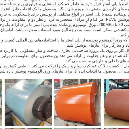
انده با پلی استر قرار دارد،به خاطر عملکرد استثنایی و فرآوری برتر شناخته
مه های کاربردی صنعتی، یا پروژه های دیگر، محصول ما یک انتخاب قابل اعتماد
ر برابر آب و هوا و حفظ رنگ را ارائه می دهند.
با قدرت کششی 50 تا 260MPa، ورق آلومینیوم پوشانده شده پلی استر ما برا
ششی ممکن است بسته به درجه آلیاژ مورد استفاده متفاوت باشد، اطمینان 
کنید.
ه ورق آلومینیوم پوشیده از پلی استر ما با استانداردهای بین المللی کیفیت و ا
اد و سازگار برای نیازهای پوشش شما.
ل کار بر روی یک پروژه ساختمانی تجاری، ساخت و ساز مسکونی، یا کاربرد صنع
ه هم دوام و هم جذابيت را ارائه مي دهداین محصول برای مقاومت در برا
مه های داخلی و خارجی مناسب می کند.
حل با کیفیت بالا که عملکرد، دوام و سبک را ترکیب می کند. با طیف گسترده 
یت آن، محصول ما انتخاب ایده آل برای نیازهای ورق آلومینیوم پوشش داده ش