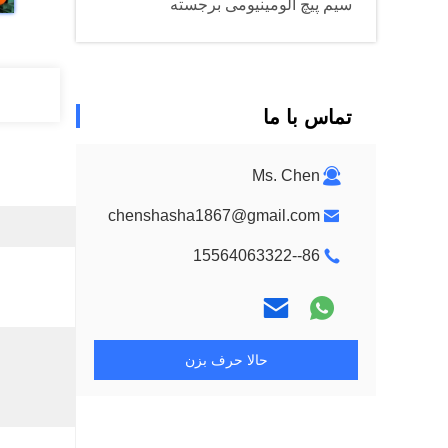
سیم پیچ آلومینیومی برجسته
تماس با ما
Ms. Chen
chenshasha1867@gmail.com
86--15564063322
حالا حرف بزن