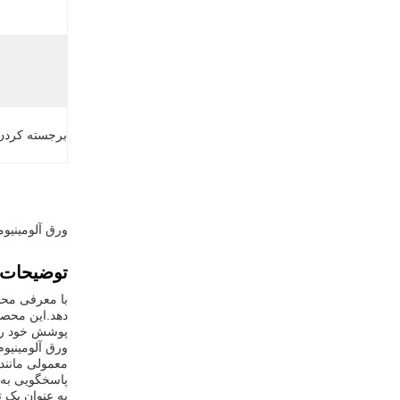
برجسته کردن
ورق آلومینیومی پوشانده با
توضیحات
با معرفی محصو
دهد.این محصو
پوشش خود را
ورق آلومینی
معمولی مانند
پاسخگویی به 
به عنوان یک 