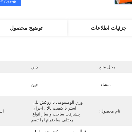
بهترین ق
جزئیات اطلاعات
توضیح محصول
محل منبع
چین
منشاء:
چین
ورق آلومینیومی با روکش پلی 
استر با کیفیت بالا ، اجرای 
نام محصول:
اس
پیشرفت ساخت و ساز انواع 
مختلف ساختمانها را تضم
ورق آلومینیومی روکش شده با پلی 