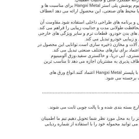
با گزینه های طول قابل تنظیم در دسترس برای پاسخگویی به خواسته های خاص، ورق آلومینیوم پوشش پلی استر Hangxi Metal برای مناسبت ها و
ا محیط های صنعتی، این محصول ارائه می دهد انعطاف
ش و برنامه های طراحی داخلی استفاده شود.مقاومت آن
محافظت طولانی مدت و جذابیت زیبایی را فراهم می کند.
پلی استر Hangxi Metal می تواند برای تولید پنل های بدن خودرو، قطعات ترم و سایر ویژگی های خارجی
 زیبایی خودرو تبدیل می کند.
ن آلات و مخازن ذخیره سازی است.توانایی این محصول در
ماد برای نیازهای مختلف صنعتی تبدیل می کند.
ری، آبی دریا، و خاکستری سفید،ورق آلومینیوم
ئه می دهداین انعطاف پذیری به مشتریان اجازه می دهد تا مناسب ترین
با پشتیبانی از گواهینامه ایزو، مشتریان می توانند به کیفیت و عملکرد ورق آلومینیوم پوشانده با پلیستر Hangxi Metal اعتماد کنند.انواع ورق های
لف برجسته می شود.
رج بسته بندی شده و با پالت چوبی ثابت می شوند.
تر را به محل مورد نظر شما تحویل دهیم.تیم ما اطمینان
وانید محموله خود را با استفاده از شماره ردیابی