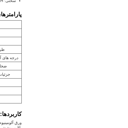
سختی: 1H - 3H (بررسی سختی مداد)
پارامترها
ظر
درجه های آ
ضخا
جزئیات
کاربردها:
بالا و پوشش ب