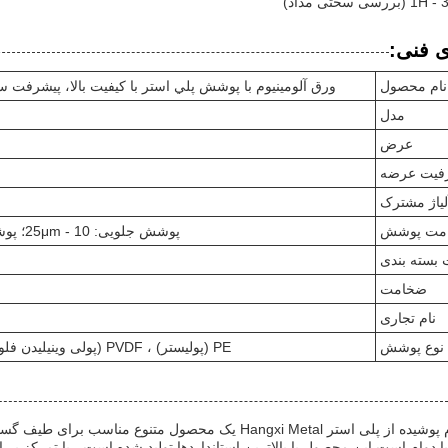
ی فنی:
نام محصول
ورق آلومينيوم با پوشش پلي استر با کيفيت بالا، پيشرفت 
مدل
عرض
فیت عرضه
لیاژ مشترک
مت پوشش
پوشش جلویی: 10 - 25μm؛ پوشش عقب: 5 - 10μm (بر اساس نوع پوشش تنظیم شده)
 بسته بندی
ضخامت
نام تجاری
نوع پوشش
PE (پولیستر) ، PVDF (پولی وینیلیدن فلوراید) ، HDP (پولیستر مقاوم در برابر آب و هوا) ، FEVE.
ورق آلومینیوم پوشیده از پلی استر Hangxi Metal یک محصول 
ا دوام است.این محصول با بالاترین استانداردها تولید شده است.، با تمرکز بر ا