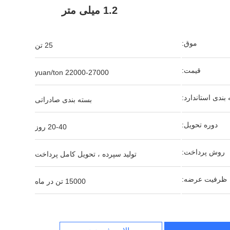
1.2 میلی متر
موق:
25 تن
قیمت:
22000-27000 yuan/ton
بندی استاندارد:
بسته بندی صادراتی
دوره تحویل:
20-40 روز
روش پرداخت:
تولید سپرده ، تحویل کامل پرداخت
ظرفیت عرضه:
15000 تن در ماه