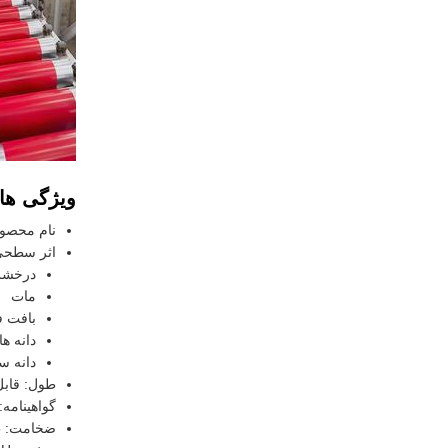
ویژگی ها:
نام محصول:
اثر سطحی
درخشش
مات
بافت ف
دانه ه
دانه س
طول: قابل
گواهینامه: SO
ضخامت: 0.25 - 1.2mm