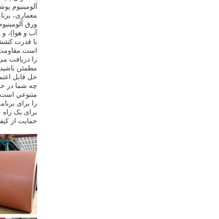
آلومینیوم پوش
معماری، برنا
آب و هوا)، و پوشش FEVE، هر کدام از مزایای منحصر به فرد از نظر دوام، مقاومت د
است.مقاومت ک
را دریافت می 
مطمئن باشید ک
حل قابل اعتم
چه شما در حا
متنوعي است ک
را برای برنا
برای یک راه 
حمایت از کیف