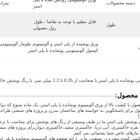
دسته محصولات:
نمرات
استر
قابل تنظیم با توجه به تقاضا ، طول 
طول:
رول معمولی
ورق پوشیده از پلی استر و آلومینیوم
, 
طومار آلومینیوم
:
کپسول آلومینیومی پوشانده با پلی استر
 پلی استر با ضخامت از 0.25 تا 1.2 میلی متر، با رنگ پوشش خاکستری سفید
 محصول:
ل با کیفیت بالا از ورق آلومینیوم پوشانده با پلی استر، یک ماده متنوع که دو
ل برای پاسخگویی به خواسته های ساختمان مدرن و پروژه های صنعتی طراحی ش
.
وم پوشش پلی استر ما در طیف وسیعی از رنگ های پوشش برای متناسب با ت
 نقره خاکستری، آبی دریا، خاکستری سفید،خاکستری دیواربرای پروژه های سفا
نیازهای خاص شما پشتیبانی می کنیم.
تامین کننده پیشرو در صنعت، ما در ارائه صفحه های آلومینیوم پوشانده با پل