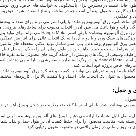
تلف کاربرد محصول ایده آل است.چه در ساخت و ساز استفاده شود، خودرو، ی
ی و عملکرد.
ای ساختمانی، ورق آلومینیوم پوشانده با پلی استر می تواند برای سقف، پوش
دگی و آب و هوا باعث می شود آن را انتخاب محبوب برای ساختارهای بیرونی، 
در صنعت خودرو، ورق آلومینیوم پوشانده با 
یژگی های سبک وزن و با دوام آن را به یک انتخاب عالی برای افزایش عملکرد و
عتی ورق آلومینیوم پوشانده با پلی استر شامل تولید علائم، محفظه های ماشی
ابر شرایط سخت و حفظ ظاهر خود در طول زمان، آن را به یک راه حل قابل اعت
طیف وسیعی از رنگ های پوشش، از جمله گزینه های معمولی مانند نقره خاکست
پوشیده از پلی استر Hangxi Metal هر دو رنگ استاندارد و سفارشی را ارا
 نیازهای خاص پروژه خود انتخاب کنند.
 محصول به عنوان یک انتخاب قابل اعتماد و با کیفیت بالا برای کاربردهای مخت
ی و حمل:
حصول:
ینیومی پوشانده شده با پلی استر با کاغذ ضد رطوبت در داخل و ورق آهن در خا
و نقل قابل اعتماد را ارائه می دهیم تا ورق های آلومینیوم پوشانده با پلی اس
 بسته بندی مناسب محصول را برای حفظ کیفیت آن در طول حمل و نقل. شما می ت
ای به روز رسانی در زمان واقعی در وضعیت تحویل ردیابی کنید.