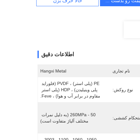
یمت رو بدست بیار
حالا حرف بزن
اطلاعات دقیق
نام تجاری
Hangxi Metal
PE (پلی استر) ، PVDF (فلوراید 
نوع روکش:
پلی وینیلیدن) ، HDP (پلی استر 
مقاوم در برابر آب و هوا) ، Feve.
50 - 260MPa (به دلیل نمرات 
تحکام کششی:
مختلف آلیاژ متفاوت است)
1050 ، 1060 ، 1100 ، 3003 ، 