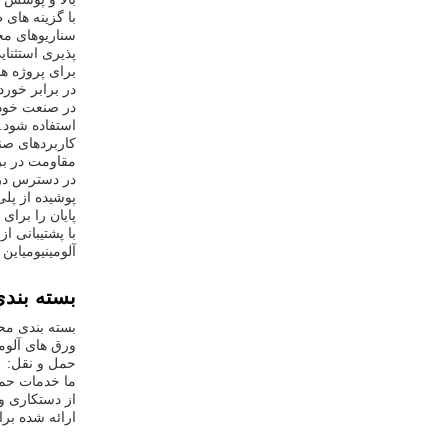
سناریوهای مخ
پذیری استثنای
برای پروژه ه
در برابر خور
استفاده شود.و
کاربردهای صن
مقاومت در بر
در دسترس در 
پایان را برای
آلومینیومیاین
بسته بند
بسته بندی م
ورق های آلوم
حمل و نقل:
ما خدمات حمل 
از دستکاری و
ارائه شده بر