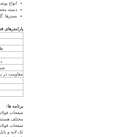
انواع پوشش:  ، HDP ، SMP
دسته محص
بسترها: گا
پارامترهای فن
ظر
د
شرا
مقاومت در بر
برنامه ها:
مختلف هستند. این صفحات ر
تک لایه و پان