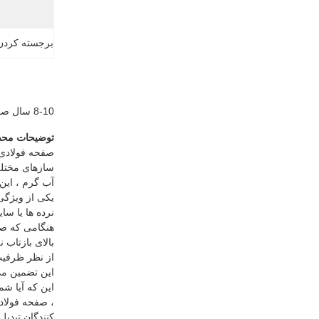
برجسته کردن
8-10 سال صفحه استیل رنگی زندگی برای مقاومت در برابر دمای آلومینیوم-روی با آب گرم تا 490 درجه سانتیگراد سقف
توضیحات مح
صفحه فولادی 
آب گرم ، این
یکی از ویژگی
نرده ها یا سا
بالای بازتاب
این تضمین می 
این که آیا شم
، صفحه فولادی
کنندگان تبدیل