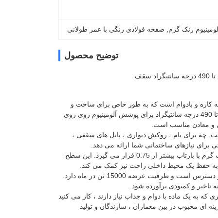
لومینیوم زنک گرم
, 
صفحه فولادی رنگی با عمر طولانی
توضیح محصول
ه کاره و بادوام است که به طور خاص برای ساخت و
سازهای مختلف و کاربردهای صنعتی طراحی شده است. با مقاومت در برابر دمای استثنایی تا 490 درجه سانتیگراد برای پوشش آلومینیوم روی روی
ی و معادن مناسب است.
. چه برای بام ، روکش دیواری ، پانل های سقفی ،
ی برای نیازهای ساختمانی شما ارائه می دهد.
هنگامی که صحبت از بازتاب می شود ، صفحه فولادی رنگی با روکش آلومینیوم روی روی آب گرم با بازتاب بیشتر از 0.75 قرار می گیرد. این سطح
ا به حفظ یک محیط داخلی راحت نیز کمک می کند.
از نظر ظرفیت عرضه ، می توانید اطمینان داشته باشید که صفحه فولادی رنگی به راحتی در دسترس است و ظرفیت عرضه 15000 تن در ماه دارد.
ه تاخیر و کمبودی برآورده شود.
ی که به یک ماده با دوام و جذاب نیاز دارند ، کار می کنید
ینه ای محبوب در بین معماران ، سازندگان و تولید