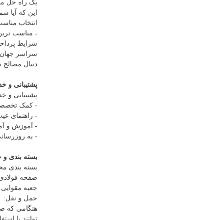
یک راه حل مق
انتخاب مناسب
، مناسب ترین 
سراسر جهان فر
دنبال مصالح س
پشتیبانی و خ
پشتیبانی و خ
- کمک تخصصی
- راهنمای عی
- آموزش و آم
- به روزرسان
بسته بندی و 
بسته بندی م
صفحه فولادی 
جعبه مقوایی 
حمل و نقل:
هنگامی که صف
توانند با است