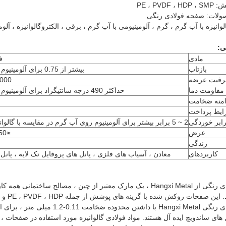
PE ، PVDF
ولات: صفحه فولادی رنگی
لوانیزه با آب گرم ، گرم ، آلومینیومی با آب گرم ، برقی ، الکتروگالوانیزه ، آلو
ی:
مادی
ف
بازتاب
بیشتر از 0.75 برای آلومینیوم روی آب گرم
فیت عرضه
15000 تن 
مقاومت دما
حداکثر 490 درجه سانتیگراد برای آلومینیوم روی آب گرم
امنه ضخامت
یط پرداخت
ابر خوردگی
2 ~ 5 برابر بیشتر برای آلومینیوم روی آب گرم در مقایسه با گالوانیزه گرم گرم
عرض
≤1250 میلی متر
زندگی
کاربردهای
معادن ، آسیاب های فلزی ، پانل های پروفایل تک لایه ، پانل
صفحات فولادی رنگی از Hangxi Metal ، یک مارک معتبر از چین ، مصالح
وکش شده با گزینه های پوشش از جمله PE ، PVDF ، HDP و SMP ، محافظت برتر در برابر خوردگی و هوازدگی دارند.
صفحات فولادی رنگی Hangxi Metal با
ل های ساندویچ ایده آل هستند. مواد فولادی گالوانیزه مورد استفاده در صفحات ، 