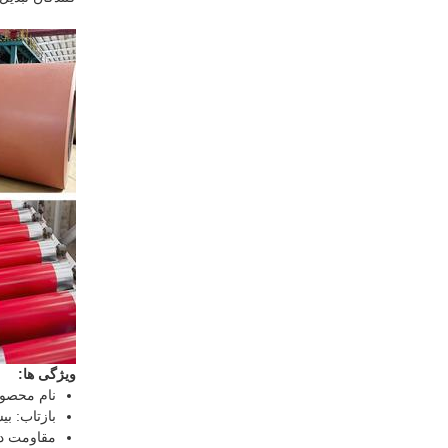
ویژگی ها:
نام محصو
بازتاب: بیشتر از 0.75 برای آل
مقاومت دما: حداکثر 490 درجه سا