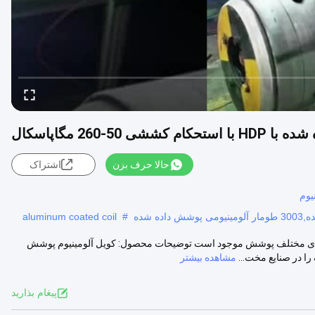
50-260 مگاپاسکال
حالا حرف بزن
اشتراک
یوم
aluminum coated coil
#
وشش داده شده با قدرت کششی 50-260 MPa، در رنگ های مختلف پوشش موجود است توضیحات محصول: کویل آلومینیوم پوشش
 در صنایع مخت...
مشاهده بیشتر
پيغام بذاريد