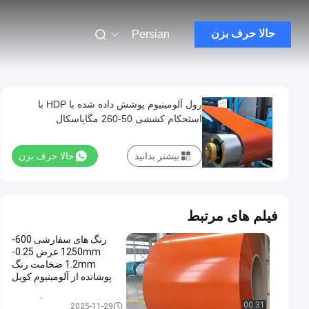
حالا حرف بزن
Persian
رول آلومینیوم پوشش داده شده با HDP با
استحکام کششی 50-260 مگاپاسکال
بیشتر بدانید
حالا حرف بزن
فیلم های مرتبط
رنگ های سفارشی 600-
1250mm عرض 0.25-
1.2mm ضخامت رنگ
پوشانده از آلومینیوم کویل
برای سقف و پانل های دیوار
سیم پیچ آلومینیوم
00:31
2025-11-29