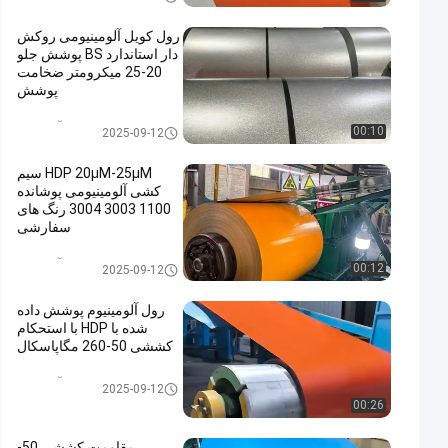
رول کویل آلومینیومی روکش
دار استاندارد BS پوشش جلو
20-25 میکرومتر ضخامت
پوشش
سیم پیچ آلومینیوم
00:10
2025-09-12
HDP 20μM-25μM سیم
کشی آلومینیومی پوشانده
1100 3003 3004 رنگ های
سفارشی
سیم پیچ آلومینیوم
00:12
2025-09-12
رول آلومینیوم پوشش داده
شده با HDP با استحکام
کششی 50-260 مگاپاسکال
سیم پیچ آلومینیوم
2025-09-12
00:26
مقاومت کششی 50-