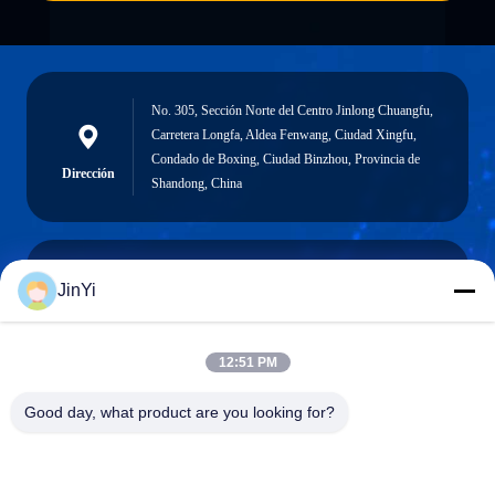
No. 305, Sección Norte del Centro Jinlong Chuangfu,
Carretera Longfa, Aldea Fenwang, Ciudad Xingfu,
Condado de Boxing, Ciudad Binzhou, Provincia de
Dirección
Shandong, China
JinYi
chenshasha1867@gmail.com
Correo
electrónico
12:51 PM
Good day, what product are you looking for?
0086-15564063322
Teléfono