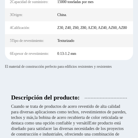
2Capacidad de suministro:
15000 toneladas por mes
3Origen:
China.
4Calificación:
Z30, Z40, Z60, Z80, AZ30, AZ40, AZ60, AZ80
5Tipo de revestimiento:
Texturizado
6Espesor de revestimiento:
0.13-1.2 mm
El material de construcción perfecto para edificios resistentes y resistentes
Descripción del producto:
Cuando se trata de productos de acero revestido de alta calidad
para diversas aplicaciones como techos, revestimientos de paredes,
techos y más,la bobina de acero recubierta de color reticulada se
destaca como una opción confiable y versátilEste producto está
diseñado para satisfacer las diversas necesidades de los proyectos
de construcción e industriales, ofreciendo una combinación de