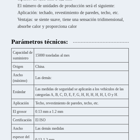
El número de unidades de producción será el siguiente:
Aplicación: techado, revestimiento de paredes, techo, etc.
Ventajas: se siente suave, tiene una sensación tridimensional,
absorbe calor y proporciona calor
Parámetros técnicos:
Capacidad de
15000 toneladas al mes
suministro
Origen
China.
Ancho
Las demás:
(máximo)
Las medidas de seguridad se aplicarán a los vehículos de las
Estándar
categorías A, B, C, D, E, F, G, H, H, H, H, H, I, O y H.
Aplicación
Techo, revestimiento de paredes, techo, etc.
El grosor
0.13 mm a 1.2 mm
Certificación
El ISO
Ancho
Las demás medidas
espesor del
0.13-1.2 mm