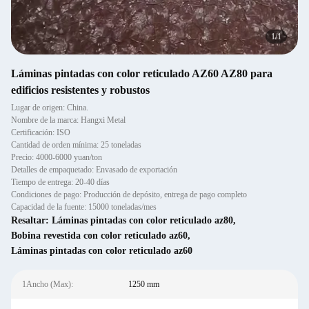
1
/
1
Láminas pintadas con color reticulado AZ60 AZ80 para
edificios resistentes y robustos
Lugar de origen: China.
Nombre de la marca: Hangxi Metal
Certificación: ISO
Cantidad de orden mínima: 25 toneladas
Precio: 4000-6000 yuan/ton
Detalles de empaquetado: Envasado de exportación
Tiempo de entrega: 20-40 días
Condiciones de pago: Producción de depósito, entrega de pago completo
Capacidad de la fuente: 15000 toneladas/mes
Resaltar:
Láminas pintadas con color reticulado az80
,
Bobina revestida con color reticulado az60
,
Láminas pintadas con color reticulado az60
1Ancho (Max):
1250 mm