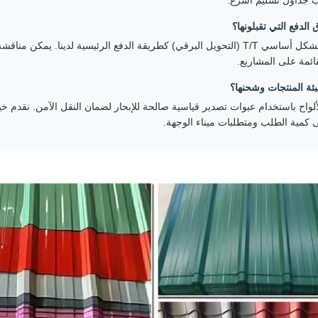
يب جداول تسليم أسرع.
لدفع التي تقبلونها؟
نحن نقبل بشكل أساسي T/T (التحويل البرقي) كطريقة الدفع الرئيسية لدينا.
ائمة على المشاريع.
بئة المنتجات وشحنها؟
لألواح باستخدام عبوات تصدير قياسية صالحة للإبحار لضمان النقل الآمن. نقدم خ
ى كمية الطلب ومتطلبات ميناء الوجهة.