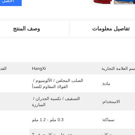
احصل ع
تفاصيل معلومات
وصف المنتج
سم العلامة التجارية
HangXi
القد
الصلب المجلفن / الألومنيوم / 
مادة:
الفولاذ المقاوم للصدأ
التسقيف / تكسية الجدران / 
الاستخدام:
المبارزة
سماكة:
0.3 ملم - 1.2 ملم
شكل:
موجة، على شكل حرف T