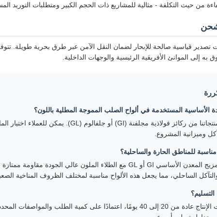
اءة من حيث التكلفة - مثالية للمشاريع ذات الحجم الكبير ومتطلبات التوريد الم
لشحن
تصدير قياسية صالحة للإبحار لضمان النقل الآمن عبر طرق بحرية طويلة. تتوفر
ق به إلى الموانئ الأفريقية الرئيسية والوجهات الداخلية.
ررة
دة الأساسية المستخدمة في ألواح الصلب المموجة المطلية باللون؟
يتم تصنيع منتجاتنا من ركائز فولاذية مجلفنة (I
آكل وميزانية المشروع.
مناسبة للمناطق الحارة والساحلية؟
نعم. يوفر مزيج المعدن الأساسي GI أو GL مع الطلاء الملون عالي 
التآكل الساحلي، مما يجعل هذه الألواح مناسبة لمختلف الظروف المناخية الصعب
التسليم؟
يتراوح وقت الإنتاج عادة من 20 إلى 40 يومًا، اعتمادًا على كمية الطلب