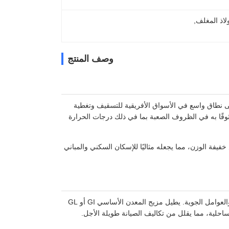
اذ المغلف
, 
وصف المنتج
لى نطاق واسع في الأسواق الأفريقية للتسقيف وتغطية
 ركائز فولاذية مجلفنة (GI) أو جلفالوم (GL)، ويوفر أداءً موثوقًا به في الظروف الصعبة بما في ذلك درجات الحرارة
فة الوزن، مما يجعله مثاليًا للإسكان السكني والمباني
توفر ألواح الصلب المموجة المطلية باللون مقاومة استثنائية للتآكل والأشعة فوق البنفسجية والعوامل الجوية. يطيل مزيج المعدن الأساسي GI أو GL
احلية، مما يقلل من تكاليف الصيانة طويلة الأجل.