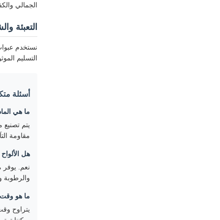
الجمالي والكف
التعبئة وا
نستخدم عبوات 
التسليم الموثو
أسئلة متك
ما هي الما
مقاومة الت
هل الألواح 
والرطوبة و
ما هو وقت 