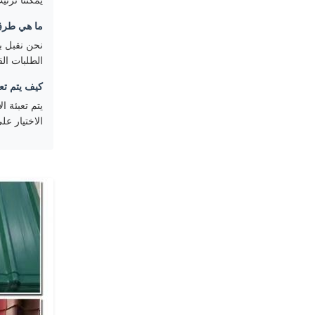
يمكننا ترت
ما هي طرق ا
الطلبات الق
كيف يتم تع
يتم تعبئة ا
الاختيار عل