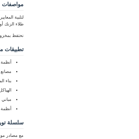
مواصفات ق
لتلبية المعاي
طلاء الزنك أو
نحتفظ بمخزون 
تطبيقات مت
أنظمة 
مصانع 
بناء ال
الهياكل
مباني 
أنظمة 
سلسلة توري
مع مصادر مواد