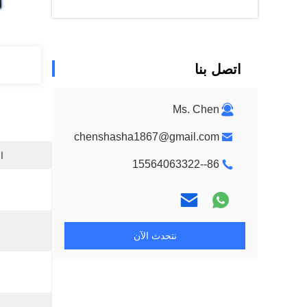
اتصل بنا
Ms. Chen
chenshasha1867@gmail.com
ا
86--15564063322
نتحدث الآن