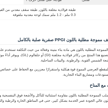
طبقة فولاذية مغلفة باللون
, 
طبقة سقف معدني من الفول
0.3 ملم - 1.2 ملم سمك لوحة معدنية ملفوفة
 مطلية باللون PPGI صفرية صلبة بالكامل
لمموجة المطلية باللون هي مادة بناء متينة وفعالة من حيث التكلفة تستخدم ع
الجدران. يتم تصنيع هذا المنتج من
عة الشمس القوية، والرطوبة، والبيئات الساحلية.
مقطع العرضي المموج قوة هيكلية واستقرارًا معززين مع الحفاظ على خصائص خفي
ستودعات ومشاريع البناء التجارية.
 مع المناخ
لون عالي الجودة عمر الخدمة بشكل كبير، حتى في المناطق الحارة والرطبة والس