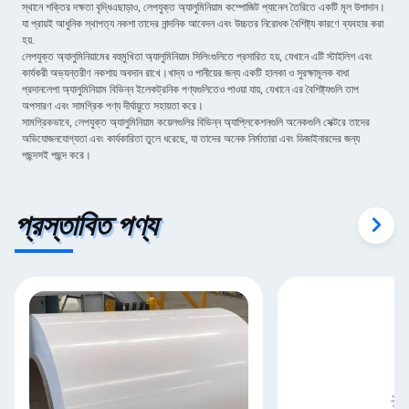
স্থানে শক্তির দক্ষতা বৃদ্ধিএছাড়াও, লেপযুক্ত অ্যালুমিনিয়াম কম্পোজিট প্যানেল তৈরিতে একটি মূল উপাদান।
যা প্রায়ই আধুনিক স্থাপত্য নকশা তাদের নান্দনিক আবেদন এবং উচ্চতর নিরোধক বৈশিষ্ট্য কারণে ব্যবহার করা
হয়.
লেপযুক্ত অ্যালুমিনিয়ামের বহুমুখিতা অ্যালুমিনিয়াম সিলিংগুলিতে প্রসারিত হয়, যেখানে এটি স্টাইলিশ এবং
কার্যকরী অভ্যন্তরীণ নকশায় অবদান রাখে।খাদ্য ও পানীয়ের জন্য একটি হালকা ও সুরক্ষামূলক বাধা
প্রদানলেপা অ্যালুমিনিয়াম বিভিন্ন ইলেকট্রনিক পণ্যগুলিতেও পাওয়া যায়, যেখানে এর বৈশিষ্ট্যগুলি তাপ
অপসারণ এবং সামগ্রিক পণ্য দীর্ঘায়ুতে সহায়তা করে।
সামগ্রিকভাবে, লেপযুক্ত অ্যালুমিনিয়াম কয়েলগুলির বিভিন্ন অ্যাপ্লিকেশনগুলি অনেকগুলি সেক্টরে তাদের
অভিযোজনযোগ্যতা এবং কার্যকারিতা তুলে ধরেছে, যা তাদের অনেক নির্মাতারা এবং ডিজাইনারদের জন্য
পছন্দসই পছন্দ করে।
প্রস্তাবিত পণ্য