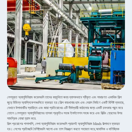
লেপযুক্ত অ্যালুমিনিয়াম কয়েলগুলি তাদের বহুমুখিতা জন্য ব্যাপকভাবে স্বীকৃত এবং সাধারণত একাধিক শিল্প
জুড়ে বিভিন্ন অ্যাপ্লিকেশনগুলিতে ব্যবহৃত হয়।শিল্প কারখানার ছাদ এবং দেয়াল নির্মাণে একটি বিশিষ্ট ব্যবহার,
যেখানে উপাদানটির স্থায়িত্ব এবং জারা প্রতিরোধের এটি দীর্ঘস্থায়ী কাঠামোর জন্য একটি চমৎকার পছন্দ করে
তোলে।লেপযুক্ত অ্যালুমিনিয়ামের হালকা প্রকৃতিও সহজ ইনস্টলেশন সহজ করে এবং বিল্ডিং ফ্রেমের উপর
সামগ্রিক বোঝা হ্রাস করে.
শিল্প প্রয়োগের পাশাপাশি, লেপা অ্যালুমিনিয়াম কয়েলগুলি প্রায়শই অ্যালুমিনিয়াম blinds উত্পাদনে ব্যবহৃত
হয়। লেপের প্রতিচ্ছবি বৈশিষ্ট্যগুলি আলো এবং তাপ নিয়ন্ত্রণ করতে সহায়তা করে,আবাসিক ও বাণিজ্যিক