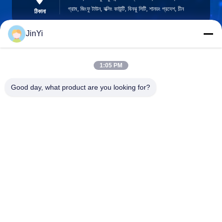
গ্রাম, জিংফু টাউন, বক্সিং কাউন্টি, বিনঝু সিটি, শানডং প্রদেশ, চীন
ঠিকানা
JinYi
chenshasha1867@gmail.com
1:05 PM
ই-মেইল
Good day, what product are you looking for?
0086-15564063322
ফোন
Shandong Hangxi Metal Technology Co., Ltd.