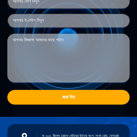
জমা দিন
নং ৩০৫, জিনলং চুয়াংফু সেন্টারের উত্তর অংশ, লংফা রোড, ফেনওয়াং