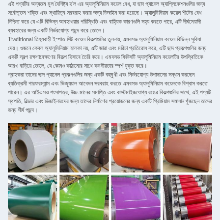
এই পণ্যটির অন্যতম মূল বৈশিষ্ট্য হ'ল এর অ্যালুমিনিয়াম কয়েল বেধ, যা ছাদ প্যানেল অ্যাপ্লিকেশনগুলির জন্য
সর্বোত্তম শক্তি এবং স্থায়িত্ব সরবরাহ করার জন্য ডিজাইন করা হয়েছে। অ্যালুমিনিয়াম কয়েল শীটের বেধ
নিশ্চিত করে যে এটি বিভিন্ন আবহাওয়ার পরিস্থিতি এবং বাহ্যিক কারণগুলি সহ্য করতে পারে, এটি দীর্ঘমেয়াদী
ব্যবহারের জন্য একটি নির্ভরযোগ্য পছন্দ করে তোলে।
Traditional তিহ্যবাহী ইস্পাত শিট কয়েল বিকল্পগুলির তুলনায়, এমবসড অ্যালুমিনিয়াম কয়েল বিভিন্ন সুবিধা
দেয়। ওজনে কেবল অ্যালুমিনিয়াম হালকা নয়, এটি জারা এবং মরিচা প্রতিরোধ করে, এটি ছাদ প্রকল্পগুলির জন্য
একটি স্বল্প রক্ষণাবেক্ষণের বিকল্প হিসাবে তৈরি করে। এমবসড ফিনিসটি অ্যালুমিনিয়াম কয়েলটির উপস্থিতিকে
আরও বাড়িয়ে তোলে, যে কোনও কাঠামোর সাথে কমনীয়তার স্পর্শ যুক্ত করে।
গ্রাহকরা তাদের ছাদ প্যানেল প্রকল্পগুলির জন্য একটি বহুমুখী এবং নির্ভরযোগ্য উপাদানের সন্ধান করছেন
ব্যতিক্রমী পারফরম্যান্স এবং ভিজ্যুয়াল আবেদন সরবরাহ করতে এমবসড অ্যালুমিনিয়াম কয়েলকে বিশ্বাস করতে
পারেন। এর আইএসও শংসাপত্র, উচ্চ-মানের সমাপ্তি এবং কাস্টমাইজযোগ্য রঙের বিকল্পগুলির সাথে, এই পণ্যটি
স্থপতি, বিল্ডার এবং ডিজাইনারদের জন্য তাদের নির্মাণের প্রয়োজনের জন্য একটি প্রিমিয়াম সমাধান খুঁজছেন তাদের
জন্য শীর্ষ পছন্দ।