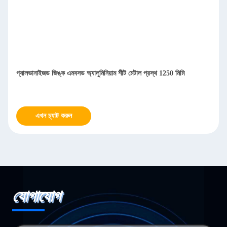
গ্যালভানাইজড জিঙ্ক এমবসড অ্যালুমিনিয়াম শীট মেটাল প্রস্থ 1250 মিমি
এখন চ্যাট করুন
যোগাযোগ