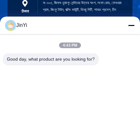
নং ৩০৫, জিনলং চুয়াংফু সেন্টারের উত্তর অংশ, লংফা রোড, ফেনওয়াং
গ্রাম, জিংফু টাউন, বক্সিং কাউন্টি, বিনঝু সিটি, শানডং প্রদেশ, চীন
ঠিকানা
JinYi
chenshasha1867@gmail.com
4:43 PM
ই-মেইল
Good day, what product are you looking for?
0086-15564063322
ফোন
Shandong Hangxi Metal Technology Co., Ltd.