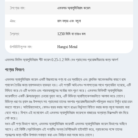
3পণ্যের নাম:
এমবসড অ্যালুমিনিয়াম কয়েল
4রঙ:
রাল নম্বর এবং নমুনা
5প্রস্থ:
1250 মিমি বা তারও কম
6পরিচিতিমুলক নাম:
Hangxi Metal
এমবসড ফিনিস অ্যালুমিনিয়াম শীট কয়েল 0.25-1.2 মিমি বেধ গ্রাহকের প্রয়োজনীয়তার জন্য আদর্শ
পণ্যের বিবরণ:
এমবসড অ্যালুমিনিয়াম কয়েল একটি উচ্চমানের পণ্য যা এর স্থায়িত্ব এবং নান্দনিক আবেদনগুলির কারণে ছাদ
প্যানেল তৈরির জন্য ব্যাপকভাবে ব্যবহৃত হয়। এই পণ্যটি আইএসও শংসাপত্রের সাথে প্রত্যয়িত হয়েছে, এটি
নিশ্চিত করে যে এটি গুণমান এবং পারফরম্যান্সের সর্বোচ্চ মান পূরণ করে। এমবসড ফিনিসটি অ্যালুমিনিয়াম
কয়েলটিতে একটি টেক্সচারযুক্ত চেহারা যুক্ত করে, এটি বিভিন্ন অ্যাপ্লিকেশনগুলিতে আলাদা করে তোলে।
বিভিন্ন ধরণের র‌্যাল রঙ উপলভ্য সহ গ্রাহকরা তাদের নকশার প্রয়োজনীয়তাগুলি পরিপূরক করতে নিখুঁত ছায়া চয়ন
করতে পারেন। অতিরিক্তভাবে, কোনও ক্রয় করার আগে রঙের নির্ভুলতা নিশ্চিত করার জন্য নমুনা সরবরাহ করা
যেতে পারে। বিশদে এই মনোযোগ এই এমবসড অ্যালুমিনিয়াম কয়েলকে বাজারের অন্যান্য বিকল্পগুলি বাদ দিয়ে
সেট করে।
যখন এটি পণ্য বিভাগে আসে, এমবসড অ্যালুমিনিয়াম কয়েলটি এমবসড অ্যালুমিনিয়াম কয়েল বিভাগের অধীনে
আসে। এই নির্দিষ্ট শ্রেণিবিন্যাস এই পণ্যটির অনন্য বৈশিষ্ট্যগুলি হাইলাইট করে, গ্রাহকদের পক্ষে তাদের
প্রকল্পের জন্য সঠিক উপাদান সনাক্ত করা এবং নির্বাচন করা সহজ করে তোলে।