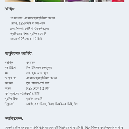
বৈশিষ্ট্য:
পণ্যের নাম: এমবসড অ্যালুমিনিয়াম কয়েল
প্রস্থ: 1250 মিমি বা তারও কম
বন্দর: কিংডাও পোর্ট বা তিয়ানজিন বন্দর
প্যাকিংয়ের বিশদ: প্যাকিং রফতানি
মডেল: 0.25 থেকে 1.2 মিমি
প্রযুক্তিগত পরামিতি:
সমাপ্তি
এমবসড
পৃষ্ঠ চিকিত্সা
মিল ফিনিস/রঙ লেপযুক্ত
রঙ
রাল নম্বর এবং নমুনা
পণ্যের নাম
এমবসড অ্যালুমিনিয়াম কয়েল
আবেদন
ছাদ প্যানেল তৈরি করা
মডেল
0.25 থেকে 1.2 মিমি
অর্থ প্রদানের শর্তাদি
এল/সি, টি/টি
প্যাকিং বিশদ
প্যাকিং রফতানি
স্ট্যান্ডার্ড
আইসি, এএসটিএম, বিএস, ডিআইএন, জিবি, জিস
অ্যাপ্লিকেশন:
হ্যাঙ্গজি মেটাল এমবসড অ্যালুমিনিয়াম কয়েল একটি প্রিমিয়াম পণ্য যা নির্মাণ শিল্পে বিভিন্ন অ্যাপ্লিকেশন অনুষ্ঠান