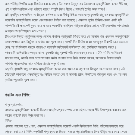
এবং পরিস্থিতিগুলির জন্য ডিজাইন করা হয়েছে। চীন থেকে উদ্ভূত এর উচ্চমানের অ্যালুমিনিয়াম কয়েল শীট সহ,
এই পণ্যটি স্থায়িত্ব এবং শক্তির কারণে অ্যান্টি-স্লিপ নীচের প্লেটগুলি তৈরির জন্য আদর্শ।
এই অ্যাপ্লিকেশনগুলিতে সর্বোত্তম কর্মক্ষমতা এবং দীর্ঘায়ু নিশ্চিত করার জন্য হ্যাঙ্গজি ধাতু এমবসড অ্যালুমিনিয়াম
কয়েলটির অ্যালুমিনিয়াম কয়েল বেধ সাবধানে নির্বাচন করা হয়েছে। এমবসড পৃষ্ঠের চিকিত্সা কেবল একটি দৃষ্টি
আকর্ষণীয় টেক্সচারকেই যুক্ত করে না তবে কয়েলটির সামগ্রিক শক্তিও বাড়িয়ে তোলে, এটি চ্যালেঞ্জিং আবহাওয়ার
অবস্থার জন্য উপযুক্ত করে তোলে।
চীন থেকে উন্নত প্রযুক্তির জন্য ধন্যবাদ, উত্পাদন প্রক্রিয়াটি নিশ্চিত করে যে হ্যাঙ্গজি ধাতু এমবসড অ্যালুমিনিয়াম
কয়েল গুণমান এবং নির্ভুলতার সর্বোচ্চ মান পূরণ করে। আপনি মিল ফিনিস বা রঙ লেপযুক্ত বিকল্পটি চয়ন করুন না
কেন, আপনি বিশ্বাস করতে পারেন যে কয়েলটি ব্যতিক্রমী কর্মক্ষমতা এবং নান্দনিকতা সরবরাহ করবে।
যখন এটি ডেলিভারির ক্ষেত্রে আসে, হ্যাঙ্গজি ধাতু প্রম্পট পরিষেবার গুরুত্ব বোঝে। 20-40 দিনের বিতরণ
সময়ের সাথে, আপনি সময় মতো আপনার অর্ডার পাওয়ার উপর নির্ভর করতে পারেন, আপনাকে বিলম্ব ছাড়াই
আপনার প্রকল্পগুলির সাথে এগিয়ে যাওয়ার অনুমতি দেয়।
তদুপরি, হ্যাঙ্গজি ধাতু এমবসড অ্যালুমিনিয়াম কয়েল রাল নম্বর এবং নমুনা সহ বিস্তৃত রঙ সরবরাহ করে। এই
বৈচিত্রটি আপনাকে এমন নিখুঁত রঙ নির্বাচন করতে দেয় যা আপনার বিল্ডিং ডিজাইনের পরিপূরক করে এবং আপনার
নান্দনিক পছন্দগুলি পূরণ করে।
প্যাকিং এবং শিপিং:
পণ্য প্যাকেজিং:
এমবসড অ্যালুমিনিয়াম কয়েলটি ভিতরে আর্দ্রতা-প্রুফ পেপার এবং বাইরে লোহার শীট দিয়ে প্যাক করা হয় এবং
কাঠের প্যালেট দিয়ে স্থির করা হয়।
শিপিং:
একবার প্যাকেজ হয়ে গেলে, এমবসড অ্যালুমিনিয়াম কয়েলটি একটি নির্ভরযোগ্য শিপিং পরিষেবা ব্যবহার করে
প্রেরণ করা হবে। শিপিং পদ্ধতিটি গন্তব্য এবং বিতরণ সময়ের প্রয়োজনীয়তার উপর ভিত্তি করে বেছে নেওয়া