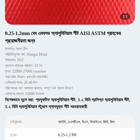
1
/
1
0.25-1.2mm বেধ এমবসড অ্যালুমিনিয়াম শীট AISI ASTM গ্রাহকের
প্রয়োজনীয়তা জন্য
উৎপত্তি স্থল: চীন
পরিচিতিমুলক নাম: Hangxi Metal
সাক্ষ্যদান: ISO
ন্যূনতম চাহিদার পরিমাণ: 25 টন
মূল্য: 22000-27000 yuan/ton
প্যাকেজিং বিবরণ: রফতানি প্যাকেজিং
ডেলিভারি সময়: 20-40 দিন
পরিশোধের শর্ত: আমানত উত্পাদন, সম্পূর্ণ অর্থ প্রদান বিতরণ
যোগানের ক্ষমতা: 15000 টন/মাস
বিশেষভাবে তুলে ধরা:
প্রস্ফুটিত অ্যালুমিনিয়াম শীট
,
1.২ মিমি প্রলিপ্ত অ্যালুমিনিয়াম শীট
,
1.২ মিমি অ্যালুমিনিয়াম স্টুকাস গ্লাসযুক্ত শীট সরবরাহকারী
1স্ট্যান্ডার্ড:
আইসি, এএসটিএম, বিএস, ডিআইএন, জিবি, জিস
2বেধ:
0.25-1.2 মিমি