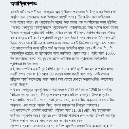
অ্যাপ্লিকেশনঃ
হ্যাংসি মেটালের পাউডার লেপযুক্ত অ্যালুমিনিয়াম প্যানেলগুলি বিস্তৃত অ্যাপ্লিকেশন
অনুষ্ঠান এবং দৃশ্যকল্পের জন্য উপযুক্ত বহুমুখী পণ্য। চীনের উত্স এবং আইএসও
শংসাপত্রের সাথে,এই প্যানেলগুলি তাদের উচ্চ মানের এবং স্থায়িত্বের জন্য পরিচিত.
পাউডার লেপযুক্ত অ্যালুমিনিয়াম প্যানেলগুলির প্যাকেজিংয়ের বিবরণগুলির মধ্যে রয়েছে
ভিতরে আর্দ্রতা-প্রতিরোধী কাগজ, বাইরে লোহার শীট এবং নিরাপদ পরিবহন নিশ্চিত
করার জন্য একটি কাঠের প্যালেটে সংযুক্ত।ডেলিভারি সময় সাধারণত 20 থেকে 40
দিনের মধ্যে থাকেবিভিন্ন প্রকল্পের জন্য তাদের একটি নির্ভরযোগ্য পছন্দ করে তোলে।
এই প্যানেলগুলির জন্য গৃহীত অর্থ প্রদানের শর্তগুলির মধ্যে এল / সি এবং টি / টি
অন্তর্ভুক্ত রয়েছে, যা গ্রাহকদের জন্য নমনীয়তা প্রদান করে। প্রতি মাসে 15000
টন সরবরাহের ক্ষমতা সহ,হ্যাংসি মেটাল এই উচ্চ মানের প্যানেলের স্থিতিশীল
প্রাপ্যতা নিশ্চিত করে.
এই প্যানেলগুলির একটি মূল বৈশিষ্ট্য হল তাদের ব্যতিক্রমী আবহাওয়া প্রতিরোধের,
একটি স্প্রে লেপ যা 10 থেকে 30 বছরের মধ্যে স্থায়ী হতে পারে।এটি তাদের
বহিরঙ্গন অ্যাপ্লিকেশনের জন্য আদর্শ করে তোলে যেখানে উপাদানগুলির এক্সপোজার
একটি উদ্বেগ.
পাউডার লেপযুক্ত অ্যালুমিনিয়াম প্যানেলগুলি 700 মিমি থেকে 1250 মিমি পর্যন্ত
বিভিন্ন প্রস্থে আসে, বিভিন্ন প্রকল্পের প্রয়োজনীয়তার জন্য। উপলব্ধ পৃষ্ঠের
প্রভাবগুলির মধ্যে উচ্চ গ্লস, ম্যাট,ধাতব গঠন, কাঠের বীজ অনুকরণ, পাথরের বীজ
অনুকরণ, এবং আরো অনেক কিছু, নকশা সম্ভাবনার বিস্তৃত প্রস্তাব।
এই প্যানেলগুলি পেনসিল কঠোরতা পরীক্ষার মতে 1H-3H রেটিং সহ চিত্তাকর্ষক
কঠোরতা প্রদর্শন করে। ব্যবহৃত লেপ টাইপটি পাউডার লেপ,একটি টেকসই সমাপ্তি
নিশ্চিত করা যা সময়ের সাথে সাথে তার গুণমান বজায় রাখে.
স্থাপত্য প্রকল্প, অভ্যন্তর নকশা, বা শিল্প অ্যাপ্লিকেশনগুলিতে ব্যবহৃত হোক না