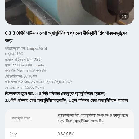
1
/
1
0.3-3.0মিমি পাউডার লেপা অ্যালুমিনিয়াম প্যানেল দীর্ঘস্থায়ী শিল্প পারফরম্যান্সের
জন্য
পরিচিতিমুলক নাম: Hangxi Metal
সাক্ষ্যদান: ISO
ন্যূনতম চাহিদার পরিমাণ: 25 টন
মূল্য: 22000-27000 yuan/ton
প্যাকেজিং বিবরণ: রফতানি প্যাকেজিং
ডেলিভারি সময়: 20-40 দিন
পরিশোধের শর্ত: আমানত উত্পাদন, সম্পূর্ণ অর্থ প্রদান বিতরণ
যোগানের ক্ষমতা: 15000 টন/মাস
বিশেষভাবে তুলে ধরা:
3.0 মিমি পাউডার লেপযুক্ত অ্যালুমিনিয়াম প্যানেল
,
3.0মিমি পাউডার লেপা অ্যালুমিনিয়াম ক্ল্যাডিং
,
1 ঘন্টা পাউডার লেপা অ্যালুমিনিয়াম প্যানেল
গ্যালভানাইজড শীট, অ্যালুমিনিয়াম জিংক, জিংক অ্যালুমিনিয়াম
1সাবস্ট্রেট টাইপ:
ম্যাগনেসিয়াম, অ্যালুমিনিয়াম ম্যাগনেসিয়
2বেধ:
0.3-3.0 মিমি