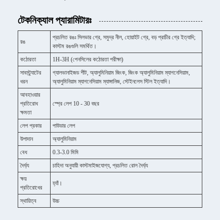
টেকনিক্যাল প্যারামিটারঃ
প্রচলিত রঙঃ সিলভার গ্রে, সমুদ্র নীল, হোয়াইট গ্রে, বড় প্রাচীর গ্রে ইত্যাদি;
রঙ
কাস্টম রঙগুলি সমর্থিত।
কঠোরতা
1H-3H (পেনসিলের কঠোরতা পরীক্ষা)
সাবস্ট্র্যাটের
গ্যালভানাইজড শীট, অ্যালুমিনিয়াম জিংক, জিংক অ্যালুমিনিয়াম ম্যাগনেসিয়াম,
ধরন
অ্যালুমিনিয়াম ম্যাগনেসিয়াম ম্যাঙ্গানিজ, স্টেইনলেস স্টিল ইত্যাদি।
আবহাওয়ার
প্রতিরোধ
স্প্রে লেপ 10 - 30 বছর
ক্ষমতা
লেপ প্রকার
পাউডার লেপ
উপাদান
অ্যালুমিনিয়াম
বেধ
0.3-3.0 মিমি
দৈর্ঘ্য
চাহিদা অনুযায়ী কাস্টমাইজযোগ্য, প্রচলিত রোল দৈর্ঘ্য
ক্ষয়
হ্যাঁ।
প্রতিরোধের
স্থায়িত্ব
উচ্চ