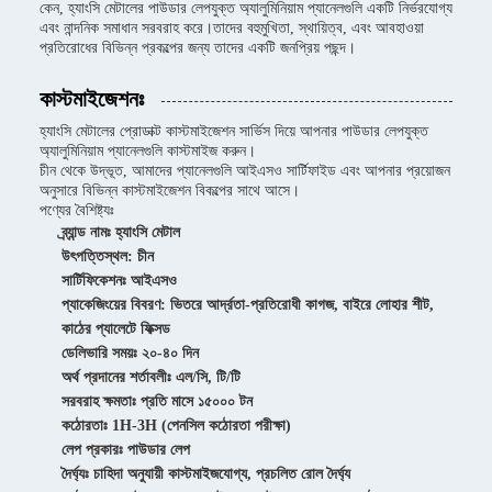
কেন, হ্যাংসি মেটালের পাউডার লেপযুক্ত অ্যালুমিনিয়াম প্যানেলগুলি একটি নির্ভরযোগ্য
এবং নান্দনিক সমাধান সরবরাহ করে।তাদের বহুমুখিতা, স্থায়িত্ব, এবং আবহাওয়া
প্রতিরোধের বিভিন্ন প্রকল্পের জন্য তাদের একটি জনপ্রিয় পছন্দ।
কাস্টমাইজেশনঃ
হ্যাংসি মেটালের প্রোডাক্ট কাস্টমাইজেশন সার্ভিস দিয়ে আপনার পাউডার লেপযুক্ত
অ্যালুমিনিয়াম প্যানেলগুলি কাস্টমাইজ করুন।
চীন থেকে উদ্ভূত, আমাদের প্যানেলগুলি আইএসও সার্টিফাইড এবং আপনার প্রয়োজন
অনুসারে বিভিন্ন কাস্টমাইজেশন বিকল্পের সাথে আসে।
পণ্যের বৈশিষ্ট্যঃ
ব্র্যান্ড নামঃ হ্যাংসি মেটাল
উৎপত্তিস্থল: চীন
সার্টিফিকেশনঃ আইএসও
প্যাকেজিংয়ের বিবরণ: ভিতরে আর্দ্রতা-প্রতিরোধী কাগজ, বাইরে লোহার শীট,
কাঠের প্যালেটে ফিক্সড
ডেলিভারি সময়ঃ ২০-৪০ দিন
অর্থ প্রদানের শর্তাবলীঃ এল/সি, টি/টি
সরবরাহ ক্ষমতাঃ প্রতি মাসে ১৫০০০ টন
কঠোরতাঃ 1H-3H (পেনসিল কঠোরতা পরীক্ষা)
লেপ প্রকারঃ পাউডার লেপ
দৈর্ঘ্যঃ চাহিদা অনুযায়ী কাস্টমাইজযোগ্য, প্রচলিত রোল দৈর্ঘ্য