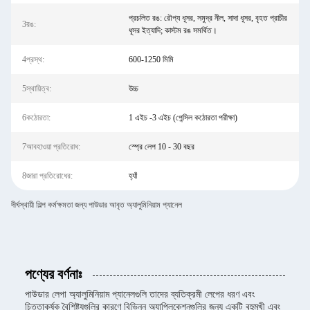
প্রচলিত রঙ: রৌপ্য ধূসর, সমুদ্র নীল, সাদা ধূসর, বৃহত প্রাচীর
3রঙ:
ধূসর ইত্যাদি; কাস্টম রঙ সমর্থিত।
4প্রস্থ:
600-1250 মিমি
5স্থায়িত্ব:
উচ্চ
6কঠোরতা:
1 এইচ -3 এইচ (পেন্সিল কঠোরতা পরীক্ষা)
7আবহাওয়া প্রতিরোধ:
স্প্রে লেপ 10 - 30 বছর
8জারা প্রতিরোধের:
হ্যাঁ
দীর্ঘস্থায়ী শিল্প কর্মক্ষমতা জন্য পাউডার আবৃত অ্যালুমিনিয়াম প্যানেল
পণ্যের বর্ণনাঃ
পাউডার লেপা অ্যালুমিনিয়াম প্যানেলগুলি তাদের ব্যতিক্রমী লেপের ধরণ এবং
চিত্তাকর্ষক বৈশিষ্ট্যগুলির কারণে বিভিন্ন অ্যাপ্লিকেশনগুলির জন্য একটি বহুমুখী এবং