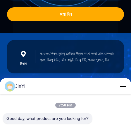
জমা দিন
নং ৩০৫, জিনলং চুয়াংফু সেন্টারের উত্তর অংশ, লংফা রোড, ফেনওয়াং
গ্রাম, জিংফু টাউন, বক্সিং কাউন্টি, বিনঝু সিটি, শানডং প্রদেশ, চীন
ঠিকানা
JinYi
chenshasha1867@gmail.com
ই-মেইল
7:50 PM
Good day, what product are you looking for?