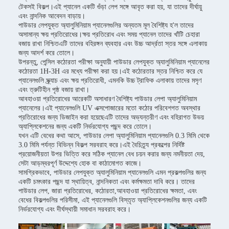
টেকসই বিকল্প।এই প্যানেল একটি গুঁড়া লেপ সঙ্গে আবৃত করা হয়, যা তাদের দীর্ঘায়ু
এবং নান্দনিক আবেদন বাড়ায়।
পাউডার লেপযুক্ত অ্যালুমিনিয়াম প্যানেলগুলির অন্যতম মূল বৈশিষ্ট্য হ'ল তাদের
অসামান্য ক্ষয় প্রতিরোধের।ক্ষয় প্রতিরোধ এবং সময় প্যানেল তাদের খাঁটি চেহারা
বজায় রাখা নিশ্চিতএটি তাদের বহিরঙ্গন ব্যবহার এবং উচ্চ আর্দ্রতা স্তর সঙ্গে এলাকায়
জন্য আদর্শ করে তোলে।
উপরন্তু, পেন্সিল কঠোরতা পরীক্ষা অনুযায়ী পাউডার লেপযুক্ত অ্যালুমিনিয়াম প্যানেলের
কঠোরতা 1H-3H এর মধ্যে পরীক্ষা করা হয়।এই কঠোরতার স্তর নিশ্চিত করে যে
প্যানেলগুলি স্ক্র্যাচ এবং ক্ষয় প্রতিরোধী, এমনকি উচ্চ ট্রাফিক এলাকায় তাদের মসৃণ
এবং ত্রুটিহীন পৃষ্ঠ বজায় রাখা।
আবহাওয়া প্রতিরোধের আরেকটি অসাধারণ বৈশিষ্ট্য পাউডার লেপা অ্যালুমিনিয়াম
প্যানেলের।এই প্যানেলগুলি UV এক্সপোজারের মতো কঠোর পরিবেশগত অবস্থার
প্রতিরোধের জন্য ডিজাইন করা হয়েছেএটি তাদের অভ্যন্তরীণ এবং বহিরাগত উভয়
অ্যাপ্লিকেশনের জন্য একটি নির্ভরযোগ্য পছন্দ করে তোলে।
যখন এটি বেধের কথা আসে, পাউডার লেপা অ্যালুমিনিয়াম প্যানেলগুলি 0.3 মিমি থেকে
3.0 মিমি পর্যন্ত বিভিন্ন বিকল্প সরবরাহ করে।এই বৈচিত্র্য প্রকল্পের নির্দিষ্ট
প্রয়োজনীয়তা উপর ভিত্তি করে সঠিক প্যানেল বেধ চয়ন করার জন্য নমনীয়তা দেয়,
সেটা আড়ম্বরপূর্ণ উদ্দেশ্যে হোক বা কাঠামোগত কাজে।
সামগ্রিকভাবে, পাউডার লেপযুক্ত অ্যালুমিনিয়াম প্যানেলগুলি এমন প্রকল্পগুলির জন্য
একটি চমৎকার পছন্দ যা স্থায়িত্ব, নান্দনিকতা এবং কর্মক্ষমতা দাবি করে। তাদের
পাউডার লেপ, জারা প্রতিরোধের, কঠোরতা,আবহাওয়া প্রতিরোধের ক্ষমতা, এবং
বেধের বিকল্পগুলির পরিসীমা, এই প্যানেলগুলি বিস্তৃত অ্যাপ্লিকেশনগুলির জন্য একটি
নির্ভরযোগ্য এবং দীর্ঘস্থায়ী সমাধান সরবরাহ করে।