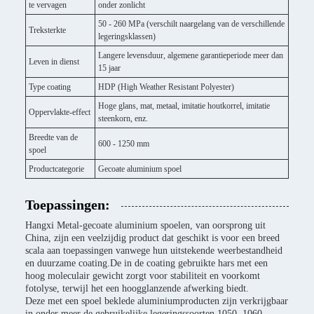
te vervagen
onder zonlicht
50 - 260 MPa (verschilt naargelang van de verschillende
Treksterkte
legeringsklassen)
Langere levensduur, algemene garantieperiode meer dan
Leven in dienst
15 jaar
Type coating
HDP (High Weather Resistant Polyester)
Hoge glans, mat, metaal, imitatie houtkorrel, imitatie
Oppervlakte-effect
steenkorn, enz.
Breedte van de
600 - 1250 mm
spoel
Productcategorie
Gecoate aluminium spoel
Toepassingen:
Hangxi Metal-gecoate aluminium spoelen, van oorsprong uit
China, zijn een veelzijdig product dat geschikt is voor een breed
scala aan toepassingen vanwege hun uitstekende weerbestandheid
en duurzame coating.De in de coating gebruikte hars met een
hoog moleculair gewicht zorgt voor stabiliteit en voorkomt
fotolyse, terwijl het een hoogglanzende afwerking biedt.
Deze met een spoel beklede aluminiumproducten zijn verkrijgbaar
in onder meer de gebruikelijke legeringssoorten 1050, 1060,