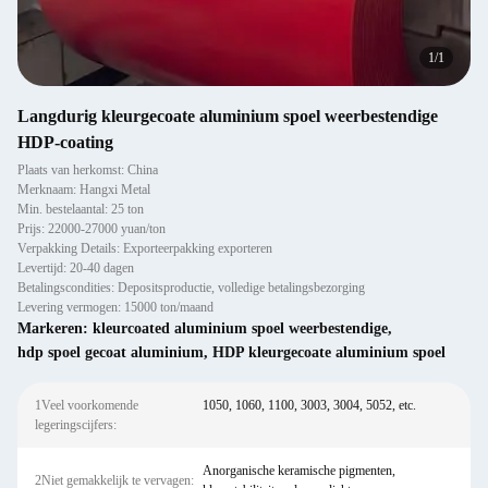
1
/
1
Langdurig kleurgecoate aluminium spoel weerbestendige
HDP-coating
Plaats van herkomst: China
Merknaam: Hangxi Metal
Min. bestelaantal: 25 ton
Prijs: 22000-27000 yuan/ton
Verpakking Details: Exporteerpakking exporteren
Levertijd: 20-40 dagen
Betalingscondities: Depositsproductie, volledige betalingsbezorging
Levering vermogen: 15000 ton/maand
Markeren:
kleurcoated aluminium spoel weerbestendige
,
hdp spoel gecoat aluminium
,
HDP kleurgecoate aluminium spoel
1Veel voorkomende
1050, 1060, 1100, 3003, 3004, 5052, etc.
legeringscijfers:
Anorganische keramische pigmenten,
2Niet gemakkelijk te vervagen: