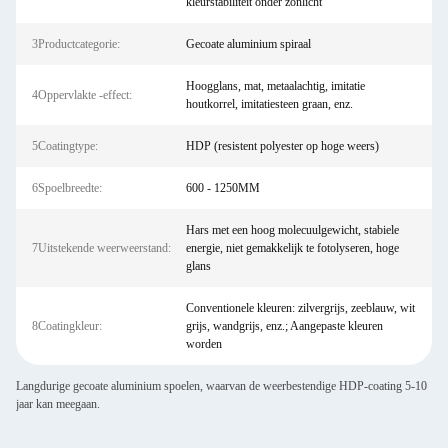
kleurstabiliteit onder zonlicht
3Productcategorie:
Gecoate aluminium spiraal
Hoogglans, mat, metaalachtig, imitatie
4Oppervlakte -effect:
houtkorrel, imitatiesteen graan, enz.
5Coatingtype:
HDP (resistent polyester op hoge weers)
6Spoelbreedte:
600 - 1250MM
Hars met een hoog molecuulgewicht, stabiele
7Uitstekende weerweerstand:
energie, niet gemakkelijk te fotolyseren, hoge
glans
Conventionele kleuren: zilvergrijs, zeeblauw, wit
8Coatingkleur:
grijs, wandgrijs, enz.; Aangepaste kleuren
worden
Langdurige gecoate aluminium spoelen, waarvan de weerbestendige HDP-coating 5-10
jaar kan meegaan.