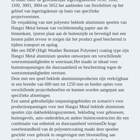
1100, 3003, 3004 en 5052.het aanbieden van flexibiliteit op het
gebied van legeringskeuze op basis van specifieke
projectvereisten.
De verpakking van met polyester beklede aluminium spoelen van
Hangxi Metal bestaat van vochtbestendig papier aan de
binnenkant, ijzeren plaat aan de buitenzijde en bevestigd met een
houten pallet.ervoor te zorgen dat het product goed beschermd is
tijdens transport en opslag.
Met een HDP (High Weather Resistant Polyester) coating type zijn
Hangxi Metal aluminium spoelen ontworpen om verschillende
weersomstandigheden te weerstaan,Het maakt ze ideaal voor
buitentoepassingen die duurzaamheid en bescherming tegen de
weersomstandigheden vereisen.
Deze met een spoel beklede aluminiumproducten zijn verkrijgbaar
in een breedte van 600 mm tot 1250 mm en bieden opties voor
verschillende projectbehoeften en kunnen worden aangepast aan
specifieke afmetingen.
Een aantal gebruikelijke toepassingsgebieden en scenario's voor
producttoepassingen voor met Hangxi Metal beklede aluminium
spoelen zijn dakbedekkingssystemen, bekleding voor gebouwen,
buitengevels, auto-onderdelen,en andere buitenconstructies die een
combinatie van esthetiek en duurzaamheid vereisenDe hoge
weerbestandheid van de polyestercoating maakt deze spoelen
geschikt voor gebruik in omgevingen met blootstelling aan