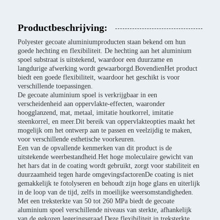
Productbeschrijving:
Polyester gecoate aluminiumproducten staan bekend om hun
goede hechting en flexibiliteit. De hechting aan het aluminium
spoel substraat is uitstekend, waardoor een duurzame en
langdurige afwerking wordt gewaarborgd.BovendienHet product
biedt een goede flexibiliteit, waardoor het geschikt is voor
verschillende toepassingen.
De gecoate aluminium spoel is verkrijgbaar in een
verscheidenheid aan oppervlakte-effecten, waaronder
hoogglanzend, mat, metaal, imitatie houtkorrel, imitatie
steenkorrel, en meer.Dit bereik van oppervlakteopties maakt het
mogelijk om het ontwerp aan te passen en veelzijdig te maken,
voor verschillende esthetische voorkeuren.
Een van de opvallende kenmerken van dit product is de
uitstekende weerbestandheid.Het hoge moleculaire gewicht van
het hars dat in de coating wordt gebruikt, zorgt voor stabiliteit en
duurzaamheid tegen harde omgevingsfactorenDe coating is niet
gemakkelijk te fotolyseren en behoudt zijn hoge glans en uiterlijk
in de loop van de tijd, zelfs in moeilijke weersomstandigheden.
Met een treksterkte van 50 tot 260 MPa biedt de gecoate
aluminium spoel verschillende niveaus van sterkte, afhankelijk
van de gekozen legeringsgraad.Deze flexibiliteit in treksterkte