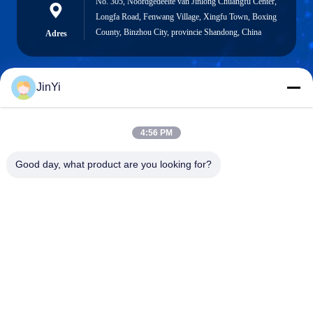
No. 305, Noordgedeelte van Jinlong Chuangfu Center,
Longfa Road, Fenwang Village, Xingfu Town, Boxing
County, Binzhou City, provincie Shandong, China
Adres
JinYi
chenshasha1867@gmail.com
E-mail
4:56 PM
Good day, what product are you looking for?
0086-15564063322
Telefoon
Shandong Hangxi Metal Technology Co., Ltd.