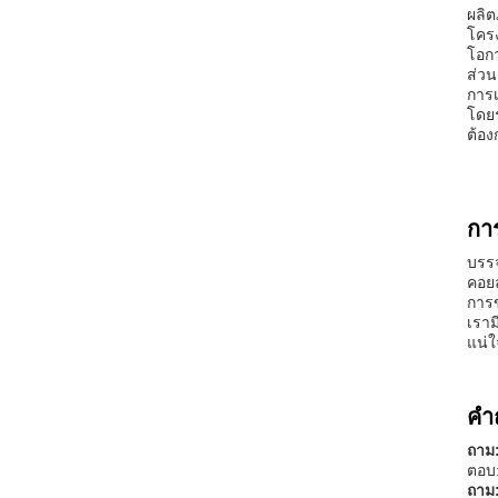
ผลิต
โคร
โอกา
ส่ว
การเ
โดยร
ต้อ
กา
บรรจ
คอยล
การ
เราม
แน่ใ
คำ
ถาม:
ตอบ:
ถาม: