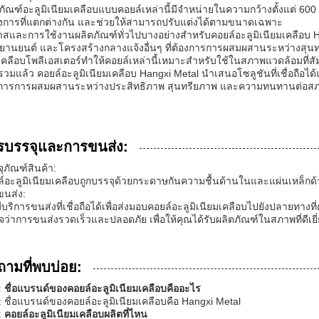
ภัณฑ์อะลูมิเนียมเคลือบแบบคอยล์เหล่านี้มีจำหน่ายในความกว้างตั้งแต่ 60
งการที่แตกต่างกัน และช่วยให้สามารถปรับแต่งได้ตามขนาดเฉพาะ
สและการใช้งานผลิตภัณฑ์ทั่วไปบางอย่างสำหรับคอยล์อะลูมิเนียมเคลือบ H
นยานยนต์ และโครงสร้างกลางแจ้งอื่นๆ ที่ต้องการการผสมผสานระหว่า
คลือบโพลีเอสเตอร์ทำให้คอยล์เหล่านี้เหมาะสำหรับใช้ในสภาพแวดล้อมที่ส
วมแล้ว คอยล์อะลูมิเนียมเคลือบ Hangxi Metal นำเสนอโซลูชันที่เชื่อถือ
งการการผสมผสานระหว่างประสิทธิภาพ สุนทรียภาพ และความทนทานต่อสภา
รบรรจุและการขนส่ง:
ุภัณฑ์สินค้า:
์อะลูมิเนียมเคลือบถูกบรรจุด้วยกระดาษกันความชื้นด้านในและแผ่นเหล็กด
ขนส่ง:
ีบริการขนส่งที่เชื่อถือได้เพื่อส่งมอบคอยล์อะลูมิเนียมเคลือบไปยังปลายทาง
จว่าการขนส่งรวดเร็วและปลอดภัย เพื่อให้คุณได้รับผลิตภัณฑ์ในสภาพที่ดีเ
ถามที่พบบ่อย:
 ชื่อแบรนด์ของคอยล์อะลูมิเนียมเคลือบคืออะไร
 ชื่อแบรนด์ของคอยล์อะลูมิเนียมเคลือบคือ Hangxi Metal
 คอยล์อะลูมิเนียมเคลือบผลิตที่ไหน