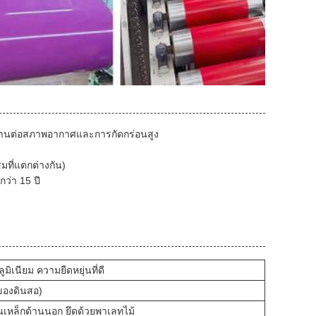
นทานต่อสภาพอากาศและการกัดกร่อนสูง
ที่แตกต่างกัน)
ว่า 15 ปี
ูมิเนียม ความยืดหยุ่นที่ดี
ของดินสอ)
เหล็กด้านนอก ยึดด้วยพาเลทไม้