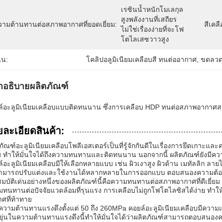
เรซินน้ำหนักโมเลกุล
สูงพลังงานที่เสถียร
วามต้านทานต่อสภาพอากาศที่ยอดเยี่ยม:
สีเคลื
ไม่ใช่เรื่องง่ายที่จะโฟ
โตไลเสซวาวสูง
้น:
โคลิปอลูมิเนียมเคลือบสี ทนต่ออากาศ
, 
ขดลวดอ
ำอธิบายผลิตภัณฑ์
์อะลูมิเนียมเคลือบแบบติดทนนาน ซึ่งการเคลือบ HDP ทนต่อสภาพอากาศสา
ละเอียดสินค้า:
ภัณฑ์อะลูมิเนียมเคลือบโพลีเอสเตอร์เป็นที่รู้จักกันดีในเรื่องการยึดเกาะและค
ยม ทำให้มั่นใจได้ถึงความทนทานและติดทนนาน นอกจากนี้ ผลิตภัณฑ์ยังมีควา
์อะลูมิเนียมเคลือบมีให้เลือกหลายแบบ เช่น ผิวเงาสูง ผิวด้าน เมทัลลิก ลายไม
สามารถปรับแต่งและใช้งานได้หลากหลายในการออกแบบ ตอบสนองความต้องก
มบัติเด่นอย่างหนึ่งของผลิตภัณฑ์นี้คือความทนทานต่อสภาพอากาศที่ดีเยี่ยม
ทนทานต่อปัจจัยแวดล้อมที่รุนแรง การเคลือบไม่ถูกโฟโตไลซิสได้ง่าย ทำให้
ศที่ท้าทาย
ความต้านทานแรงดึงตั้งแต่ 50 ถึง 260MPa คอยล์อะลูมิเนียมเคลือบมีความแ
ยุ่นในความต้านทานแรงดึงนี้ทำให้มั่นใจได้ว่าผลิตภัณฑ์สามารถตอบสนอง