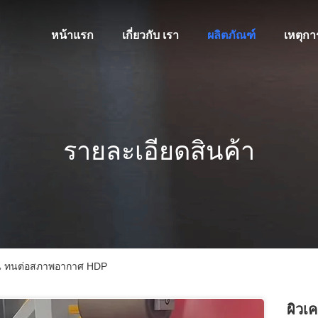
หน้าแรก
เกี่ยวกับ เรา
ผลิตภัณฑ์
เหตุกา
รายละเอียดสินค้า
วนาน ทนต่อสภาพอากาศ HDP
ผิวเ