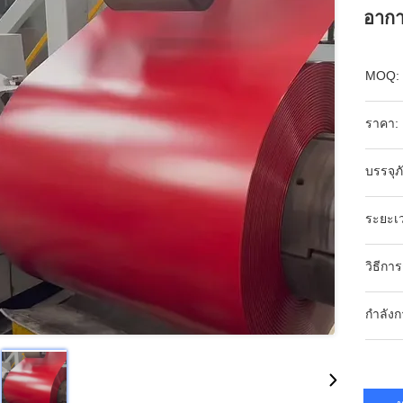
อาก
MOQ:
ราคา:
บรรจุ
ระยะเว
วิธีกา
กำลังก