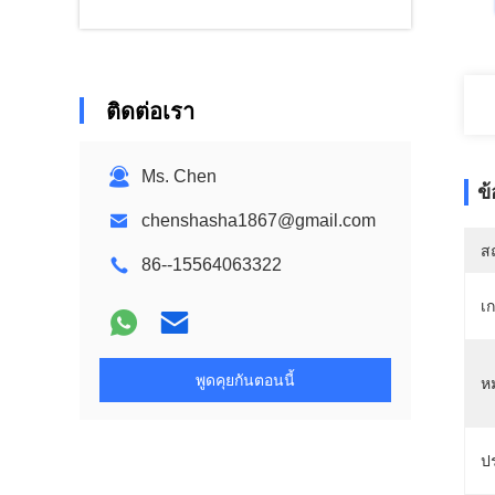
ติดต่อเรา
Ms. Chen
ข
chenshasha1867@gmail.com
สถ
86--15564063322
เ
พูดคุยกันตอนนี้
หม
ป