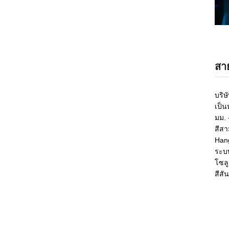
สา
บริ
เป็น
มม. 
สีส
Hang
ระบบ
โซลู
สีสัน