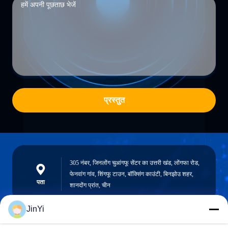
प्रस्तुत
305 नंबर, जिनलोंग चुआंगफू सेंटर का उत्तरी खंड, लोंगफा रोड,
फेनवांग गांव, शिंगफू टाउन, बॉक्सिंग काउंटी, बिनझोउ शहर,
पता
शानदोंग प्रांत, चीन
JinYi