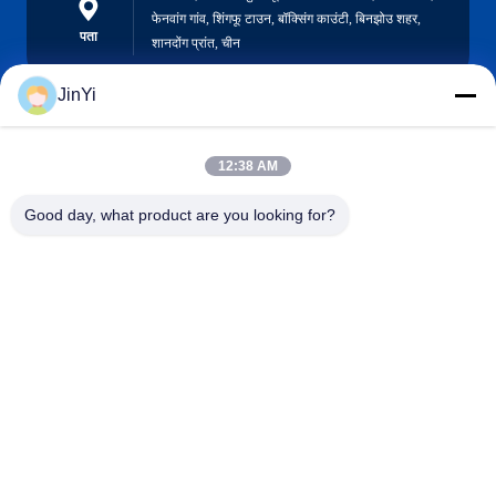
फेनवांग गांव, शिंगफू टाउन, बॉक्सिंग काउंटी, बिनझोउ शहर,
पता
शानदोंग प्रांत, चीन
JinYi
chenshasha1867@gmail.com
12:38 AM
ईमेल
Good day, what product are you looking for?
0086-15564063322
फ़ोन
Shandong Hangxi Metal Technology Co., Ltd.
Hindi