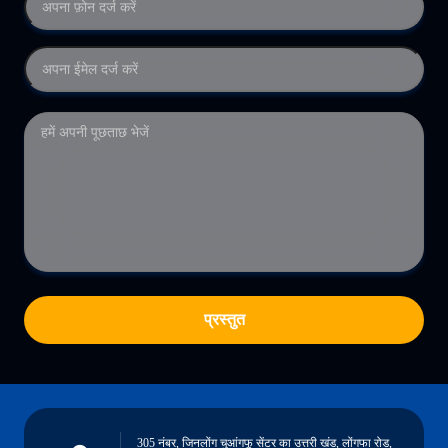
प्रस्तुत
305 नंबर, जिनलोंग चुआंगफू सेंटर का उत्तरी खंड, लोंगफा रोड,