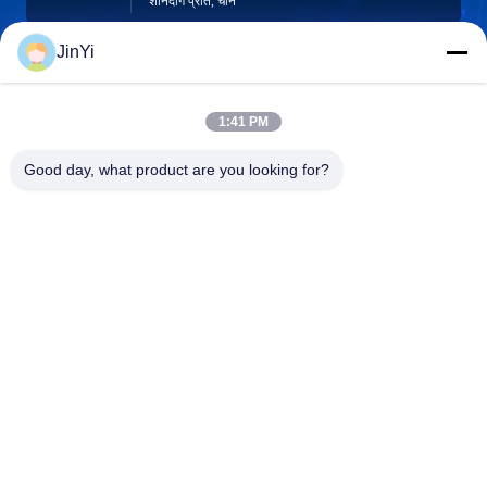
शानदोंग प्रांत, चीन
JinYi
chenshasha1867@gmail.com
1:41 PM
ईमेल
Good day, what product are you looking for?
0086-15564063322
फ़ोन
Shandong Hangxi Metal Technology Co., Ltd.
Shandong Hangxi Metal Technology Co., Ltd.