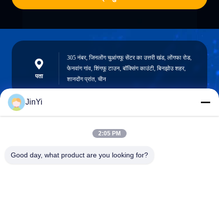
305 नंबर, जिनलोंग चुआंगफू सेंटर का उत्तरी खंड, लोंगफा रोड,
फेनवांग गांव, शिंगफू टाउन, बॉक्सिंग काउंटी, बिनझोउ शहर,
पता
शानदोंग प्रांत, चीन
JinYi
chenshasha1867@gmail.com
2:05 PM
ईमेल
Good day, what product are you looking for?
0086-15564063322
फ़ोन