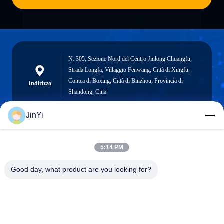
N. 305, Sezione Nord del Centro Jinlong Chuangfu,
Strada Longfa, Villaggio Fenwang, Città di Xingfu,
Contea di Boxing, Città di Binzhou, Provincia di
Indirizzo
Shandong, Cina
JinYi
chenshasha1867@gmail.com
5:14 PM
E-mail
Good day, what product are you looking for?
0086-15564063322
Telefono