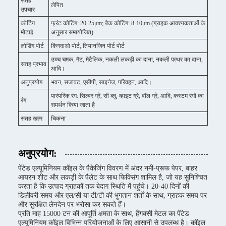
सतह
लेपित
उपचार
कोटिंग
फ्रंट कोटिंग: 20-25μm; बैक कोटिंग: 8-10μm (ग्राहक आवश्यकताओं के
मोटाई
अनुसार समायोजित)
लोडिंग पोर्ट
किंगदाओ पोर्ट, तियानजिन पोर्ट पोर्ट
उच्च चमक, मैट, मेटैलिक, नकली लकड़ी का दाना, नकली पत्थर का दाना,
सतह प्रभाव
आदि।
अनुप्रयोग
भवन, सजावट, एसीपी, साइनेज, परिवहन, आदि।
पारंपरिक रंग: सिल्वर ग्रे, सी ब्लू, व्हाइट ग्रे, वॉल ग्रे, आदि; कस्टम रंगों का
रंग
समर्थन किया जाता है
सतह खत्म
चिकना
अनुप्रयोग:
पेंटेड एल्यूमिनियम कॉइल के पैकेजिंग विवरण में अंदर नमी-प्रूफ पेपर, बाहर
आयरन शीट और लकड़ी के पैलेट के साथ फिक्सिंग शामिल है, जो यह सुनिश्चित
करता है कि उत्पाद ग्राहकों तक बेदाग स्थिति में पहुंचे। 20-40 दिनों की
डिलीवरी समय और एल/सी या टी/टी की भुगतान शर्तों के साथ, ग्राहक समय पर
और सुरक्षित लेनदेन पर भरोसा कर सकते हैं।
प्रति माह 15000 टन की आपूर्ति क्षमता के साथ, हैंगक्सी मेटल का पेंटेड
एल्यूमिनियम कॉइल विभिन्न परियोजनाओं के लिए आसानी से उपलब्ध है। कॉइल