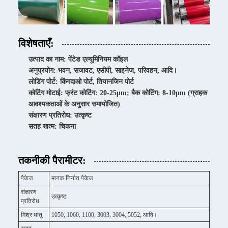
विशेषताएँ:
उत्पाद का नाम: पेंटेड एल्यूमिनियम कॉइल
अनुप्रयोग: भवन, सजावट, एसीपी, साइनेज, परिवहन, आदि।
लोडिंग पोर्ट: किंगदाओ पोर्ट, तियानजिन पोर्ट
कोटिंग मोटाई: फ्रंट कोटिंग: 20-25μm; बैक कोटिंग: 8-10μm (ग्राहक
आवश्यकताओं के अनुसार समायोजित)
संक्षारण प्रतिरोध: उत्कृष्ट
सतह खत्म: चिकना
तकनीकी पैरामीटर:
पैकेज
मानक निर्यात पैकेज
संक्षारण
उत्कृष्ट
प्रतिरोध
मिश्र धातु
1050, 1060, 1100, 3003, 3004, 5052, आदि।