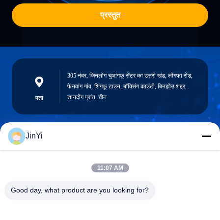
प्रस्तुत
305 नंबर, जिनलोंग चुआंगफू सेंटर का उत्तरी खंड, लोंगफा रोड,
फेनवांग गांव, शिंगफू टाउन, बॉक्सिंग काउंटी, बिनझोउ शहर,
शानदोंग प्रांत, चीन
पता
JinYi
chenshasha1867@gmail.com
ईमेल
11:07 AM
Good day, what product are you looking for?
0086-15564063322