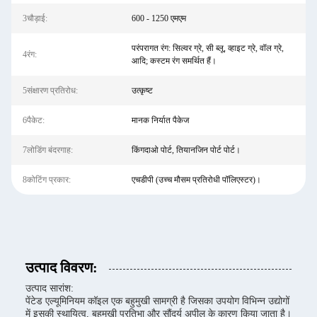
3चौड़ाई:
600 - 1250 एमएम
परंपरागत रंग: सिल्वर ग्रे, सी ब्लू, व्हाइट ग्रे, वॉल ग्रे,
4रंग:
आदि; कस्टम रंग समर्थित हैं।
5संक्षारण प्रतिरोध:
उत्कृष्ट
6पैकेट:
मानक निर्यात पैकेज
7लोडिंग बंदरगाह:
किंगदाओ पोर्ट, तियानजिन पोर्ट पोर्ट।
8कोटिंग प्रकार:
एचडीपी (उच्च मौसम प्रतिरोधी पॉलिएस्टर)।
उत्पाद विवरण:
उत्पाद सारांश:
पेंटेड एल्यूमिनियम कॉइल एक बहुमुखी सामग्री है जिसका उपयोग विभिन्न उद्योगों
में इसकी स्थायित्व, बहुमुखी प्रतिभा और सौंदर्य अपील के कारण किया जाता है।