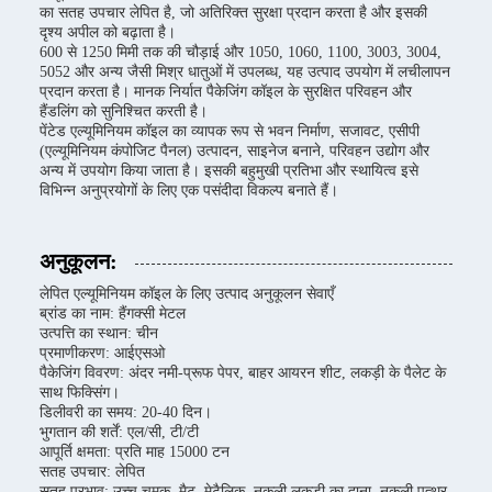
का सतह उपचार लेपित है, जो अतिरिक्त सुरक्षा प्रदान करता है और इसकी
दृश्य अपील को बढ़ाता है।
600 से 1250 मिमी तक की चौड़ाई और 1050, 1060, 1100, 3003, 3004,
5052 और अन्य जैसी मिश्र धातुओं में उपलब्ध, यह उत्पाद उपयोग में लचीलापन
प्रदान करता है। मानक निर्यात पैकेजिंग कॉइल के सुरक्षित परिवहन और
हैंडलिंग को सुनिश्चित करती है।
पेंटेड एल्यूमिनियम कॉइल का व्यापक रूप से भवन निर्माण, सजावट, एसीपी
(एल्यूमिनियम कंपोजिट पैनल) उत्पादन, साइनेज बनाने, परिवहन उद्योग और
अन्य में उपयोग किया जाता है। इसकी बहुमुखी प्रतिभा और स्थायित्व इसे
विभिन्न अनुप्रयोगों के लिए एक पसंदीदा विकल्प बनाते हैं।
अनुकूलन:
लेपित एल्यूमिनियम कॉइल के लिए उत्पाद अनुकूलन सेवाएँ
ब्रांड का नाम: हैंगक्सी मेटल
उत्पत्ति का स्थान: चीन
प्रमाणीकरण: आईएसओ
पैकेजिंग विवरण: अंदर नमी-प्रूफ पेपर, बाहर आयरन शीट, लकड़ी के पैलेट के
साथ फिक्सिंग।
डिलीवरी का समय: 20-40 दिन।
भुगतान की शर्तें: एल/सी, टी/टी
आपूर्ति क्षमता: प्रति माह 15000 टन
सतह उपचार: लेपित
सतह प्रभाव: उच्च चमक, मैट, मेटैलिक, नकली लकड़ी का दाना, नकली पत्थर