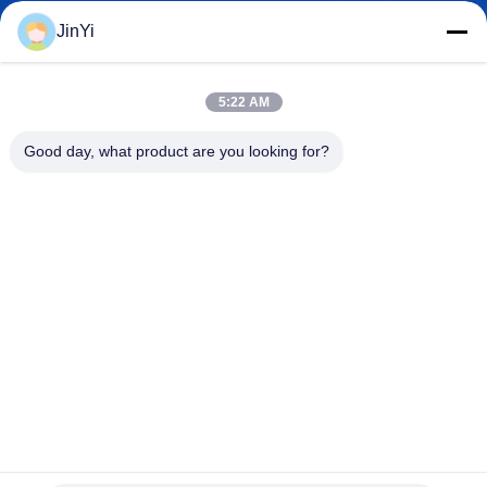
JinYi
chenshasha1867@gmail.com
E-Mail-Adresse
5:22 AM
Good day, what product are you looking for?
0086-15564063322
Telefon
Shandong Hangxi Metal Technology Co., Ltd.
Shandong Hangxi Metal Technology Co., Ltd.