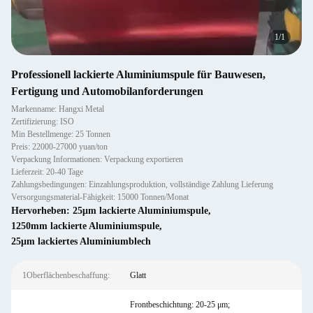
1
/
1
Professionell lackierte Aluminiumspule für Bauwesen,
Fertigung und Automobilanforderungen
Markenname: Hangxi Metal
Zertifizierung: ISO
Min Bestellmenge: 25 Tonnen
Preis: 22000-27000 yuan/ton
Verpackung Informationen: Verpackung exportieren
Lieferzeit: 20-40 Tage
Zahlungsbedingungen: Einzahlungsproduktion, vollständige Zahlung Lieferung
Versorgungsmaterial-Fähigkeit: 15000 Tonnen/Monat
Hervorheben:
25μm lackierte Aluminiumspule
,
1250mm lackierte Aluminiumspule
,
25μm lackiertes Aluminiumblech
1Oberflächenbeschaffung:
Glatt
Frontbeschichtung: 20-25 μm;