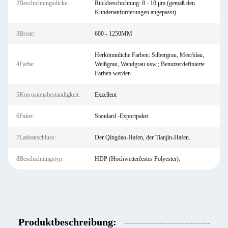
2Beschichtungsdicke:
Rückbeschichtung: 8 - 10 μm (gemäß den
Kundenanforderungen angepasst).
3Breite:
600 - 1250MM
Herkömmliche Farben: Silbergrau, Meerblau,
4Farbe:
Weißgrau, Wandgrau usw.; Benutzerdefinierte
Farben werden
5Korrosionsbeständigkeit:
Exzellent
6Paket:
Standard -Exportpaket
7Ladeanschluss:
Der Qingdao-Hafen, der Tianjin-Hafen.
8Beschichtungstyp:
HDP (Hochwetterfestes Polyester).
Produktbeschreibung: