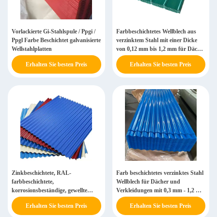
Vorlackierte Gi-Stahlspule / Ppgi /
Farbbeschichtetes Wellblech aus
Ppgl Farbe Beschichtet galvanisierte
verzinktem Stahl mit einer Dicke
Wellstahlplatten
von 0,12 mm bis 1,2 mm für Dächer
und Wandverkleidungen mit
Erhalten Sie besten Preis
Erhalten Sie besten Preis
individuellen RAL-Farben
Zinkbeschichtete, RAL-
Farb beschichtetes verzinktes Stahl
farbbeschichtete,
Wellblech für Dächer und
korrosionsbeständige, gewellte
Verkleidungen mit 0,3 mm - 1,2 mm
Metallplatte für Dach- und
Dicke
Erhalten Sie besten Preis
Erhalten Sie besten Preis
Verkleidungsarbeiten