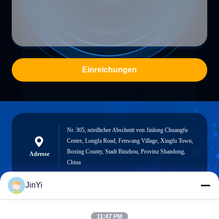
Einreichungen
Nr. 305, nördlicher Abschnitt von Jinlong Chuangfu
Center, Longfa Road, Fenwang Village, Xingfu Town,
Boxing County, Stadt Binzhou, Provinz Shandong,
Adresse
China
JinYi
chenshasha1867@gmail.com
11:47 PM
E-Mail-Adresse