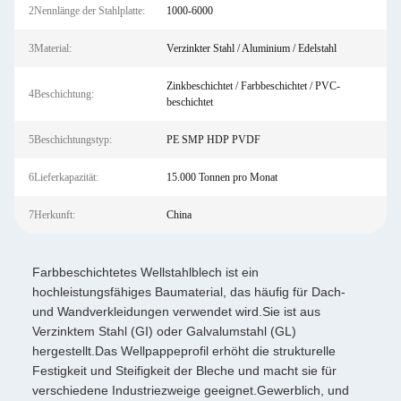
2Nennlänge der Stahlplatte:
1000-6000
3Material:
Verzinkter Stahl / Aluminium / Edelstahl
Zinkbeschichtet / Farbbeschichtet / PVC-
4Beschichtung:
beschichtet
5Beschichtungstyp:
PE SMP HDP PVDF
6Lieferkapazität:
15.000 Tonnen pro Monat
7Herkunft:
China
Farbbeschichtetes Wellstahlblech ist ein
hochleistungsfähiges Baumaterial, das häufig für Dach-
und Wandverkleidungen verwendet wird.Sie ist aus
Verzinktem Stahl (GI) oder Galvalumstahl (GL)
hergestellt.Das Wellpappeprofil erhöht die strukturelle
Festigkeit und Steifigkeit der Bleche und macht sie für
verschiedene Industriezweige geeignet.Gewerblich, und