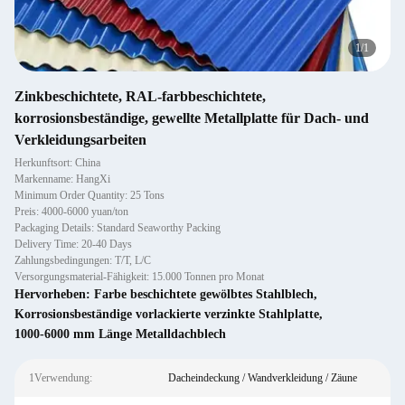
1
/
1
Zinkbeschichtete, RAL-farbbeschichtete,
korrosionsbeständige, gewellte Metallplatte für Dach- und
Verkleidungsarbeiten
Herkunftsort: China
Markenname: HangXi
Minimum Order Quantity: 25 Tons
Preis: 4000-6000 yuan/ton
Packaging Details: Standard Seaworthy Packing
Delivery Time: 20-40 Days
Zahlungsbedingungen: T/T, L/C
Versorgungsmaterial-Fähigkeit: 15.000 Tonnen pro Monat
Hervorheben:
Farbe beschichtete gewölbtes Stahlblech
,
Korrosionsbeständige vorlackierte verzinkte Stahlplatte
,
1000-6000 mm Länge Metalldachblech
1Verwendung:
Dacheindeckung / Wandverkleidung / Zäune