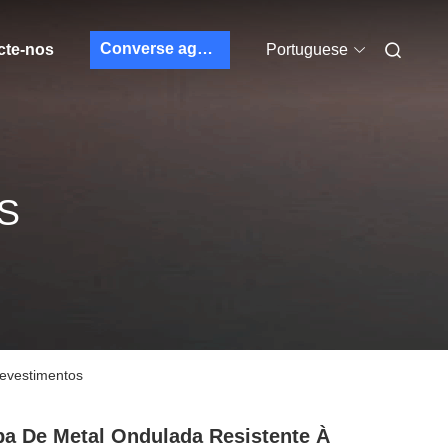
Converse agora
cte-nos
Portuguese
S
revestimentos
a De Metal Ondulada Resistente À