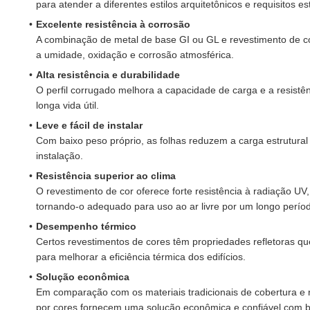
para atender a diferentes estilos arquitetônicos e requisitos es
Excelente resistência à corrosão
A combinação de metal de base GI ou GL e revestimento de cor
a umidade, oxidação e corrosão atmosférica.
Alta resistência e durabilidade
O perfil corrugado melhora a capacidade de carga e a resist
longa vida útil.
Leve e fácil de instalar
Com baixo peso próprio, as folhas reduzem a carga estrutural
instalação.
Resistência superior ao clima
O revestimento de cor oferece forte resistência à radiação UV
tornando-o adequado para uso ao ar livre por um longo perío
Desempenho térmico
Certos revestimentos de cores têm propriedades refletoras qu
para melhorar a eficiência térmica dos edifícios.
Solução econômica
Em comparação com os materiais tradicionais de cobertura e 
por cores fornecem uma solução econômica e confiável com b