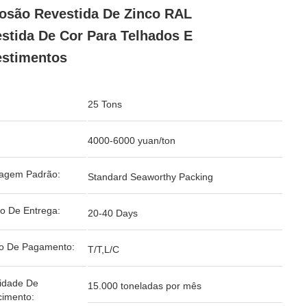
osão Revestida De Zinco RAL
stida De Cor Para Telhados E
stimentos
25 Tons
4000-6000 yuan/ton
agem Padrão:
Standard Seaworthy Packing
o De Entrega:
20-40 Days
o De Pagamento:
T/T,L/C
idade De
15.000 toneladas por mês
cimento: