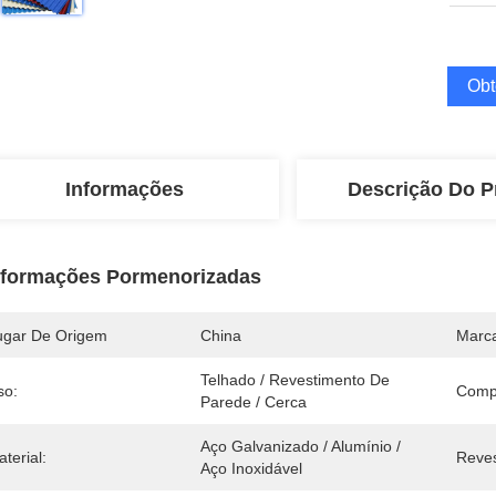
Obt
Informações
Descrição Do P
nformações Pormenorizadas
ugar De Origem
China
Marc
Telhado / Revestimento De 
so:
Comp
Parede / Cerca
Aço Galvanizado / Alumínio / 
terial:
Reves
Aço Inoxidável