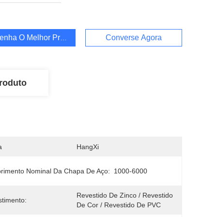
enha O Melhor Preço
Converse Agora
roduto
a
HangXi
rimento Nominal Da Chapa De Aço:
1000-6000
Revestido De Zinco / Revestido 
timento:
De Cor / Revestido De PVC