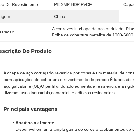
ipo De Revestimento:
PE SMP HDP PVDF
Capac
rigem:
China
A cor revestiu chapa de aço ondulada
, 
Plac
estacar:
Folha de cobertura metálica de 1000-600
escrição Do Produto
A chapa de aço corrugado revestida por cores é um material de con
para aplicações de cobertura e revestimento de parede.É fabricado a
aço galvalume (GL)O perfil ondulado aumenta a resistência e a rigi
diversos usos industriais,comercial, e edifícios residenciais.
Principais vantagens
Aparência atraente
Disponível em uma ampla gama de cores e acabamentos de sup