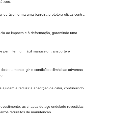
téticos.
 durável forma uma barreira protetora eficaz contra
ência ao impacto e à deformação, garantindo uma
 e permitem um fácil manuseio, transporte e
, desbotamento, giz e condições climáticas adversas,
do.
e ajudam a reduzir a absorção de calor, contribuindo
revestimento, as chapas de aço ondulado revestidas
aixos requisitos de manutenção.