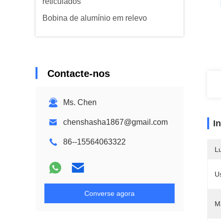
reticulados
Bobina de alumínio em relevo
Contacte-nos
Ms. Chen
chenshasha1867@gmail.com
I
86--15564063322
L
U
Converse agora
Ma