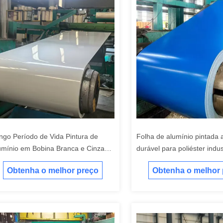
ngo Período de Vida Pintura de
Folha de alumínio pintada 
umínio em Bobina Branca e Cinza
durável para poliéster indus
ntura de Revestimento para Indústria
resistente a altas temperat
Obtenha o melhor preço
Obtenha o melhor