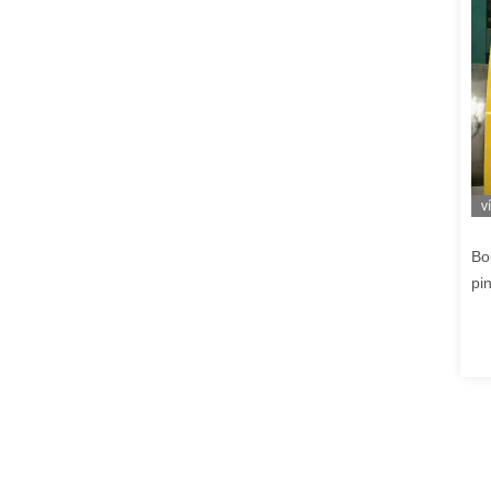
v
Bo
pi
fa