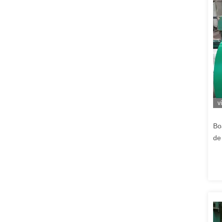
v
Bo
de
Re