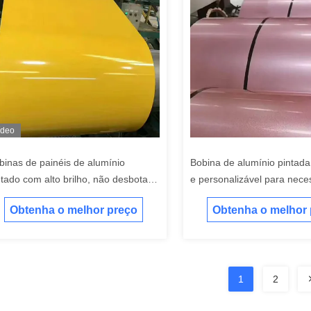
ídeo
binas de painéis de alumínio
Bobina de alumínio pintada
ntado com alto brilho, não desbotam
e personalizável para nece
cilmente, espessura 0,25-1,2mm
industriais
Obtenha o melhor preço
Obtenha o melhor
1
2