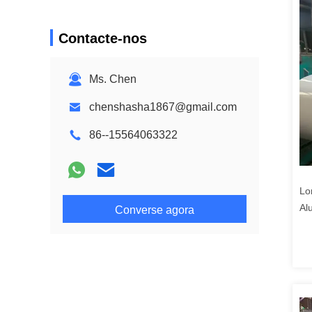
Contacte-nos
Ms. Chen
chenshasha1867@gmail.com
86--15564063322
Lo
Al
Converse agora
Pi