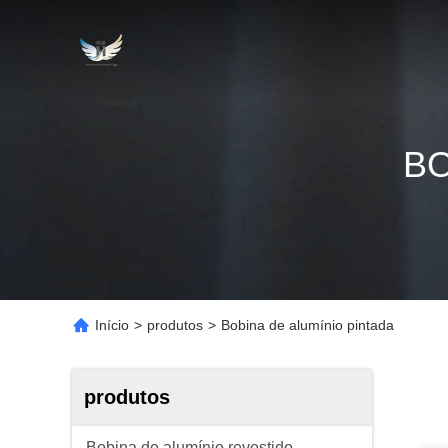
BO
Início
>
produtos
>
Bobina de alumínio pintada
produtos
Bobina de alumínio revestido