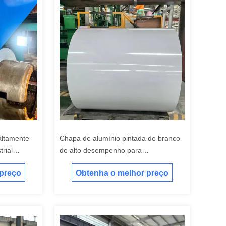
altamente
Chapa de alumínio pintada de branco
trial
de alto desempenho para
uras
equipamentos e máquinas industriais
 preço
Obtenha o melhor preço
fortes e robustos