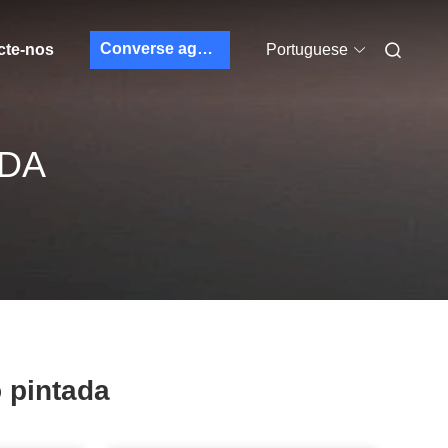
Converse agora
cte-nos
Portuguese
ADA
 pintada