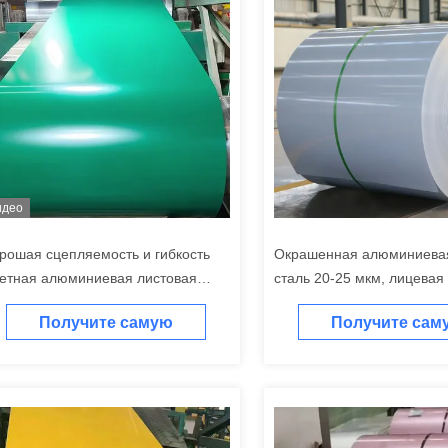
идео
рошая сцепляемость и гибкость
Окрашенная алюминиева
етная алюминиевая листовая
сталь 20-25 мкм, лицевая 
таллическая HDP покрытие
белое покрытие, алюмин
Получите самую
Получите сам
листы для кровли и потол
лучшую цену
лучшую цен