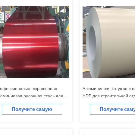
офессионально окрашенная
Алюминиевая катушка с 
юминиевая рулонная сталь для
HDP для строительной от
роительного производства и
Получите самую
Получите сам
томобильной промышленности
лучшую цену
лучшую цен