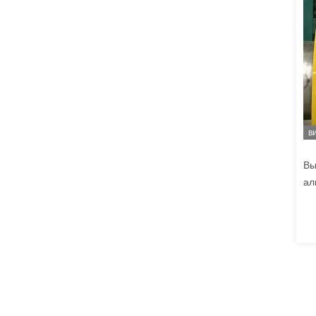
в
Вы
ал
ус
0,