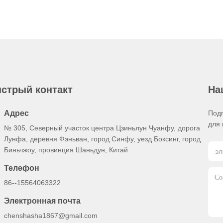
стрый контакт
На
Адрес
Под
для 
№ 305, Северный участок центра Цзиньлун Чуанфу, дорога
Лунфа, деревня Фэньван, город Синфу, уезд Боксинг, город
Биньчжоу, провинция Шаньдун, Китай
Телефон
86--15564063322
Электронная почта
chenshasha1867@gmail.com