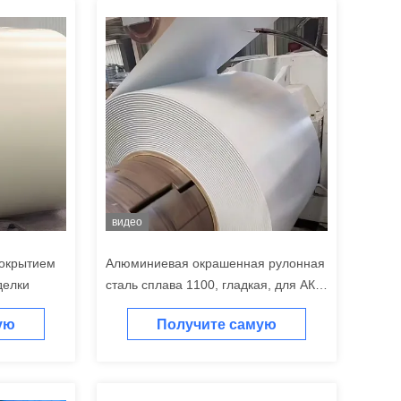
видео
покрытием
Алюминиевая окрашенная рулонная
делки
сталь сплава 1100, гладкая, для АКП,
улучшающая эстетику вашего здания
ую
Получите самую
у
лучшую цену