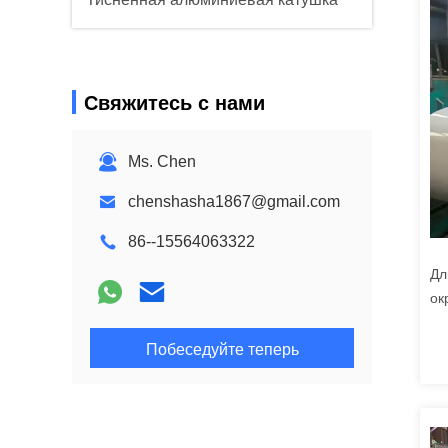
Свяжитесь с нами
Ms. Chen
chenshasha1867@gmail.com
86--15564063322
Дл
ок
ст
дл
Побеседуйте теперь