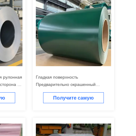
я рулонная
Гладкая поверхность
сторона -
Предварительно окрашенный
иевые
алюминиевый листовой металл для
ую
Получите самую
ка
вывески сплав 5052
у
лучшую цену