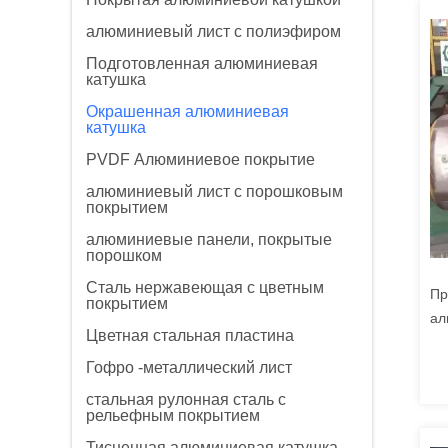
алюминиевый лист с полиэфиром
Подготовленная алюминиевая
катушка
Окрашенная алюминиевая
катушка
PVDF Алюминиевое покрытие
алюминиевый лист с порошковым
покрытием
алюминиевые панели, покрытые
порошком
Сталь нержавеющая с цветным
Пр
покрытием
ал
Цветная стальная пластина
ст
ав
Гофро -металлический лист
стальная рулонная сталь с
рельефным покрытием
Тисненная алюминиевая катушка