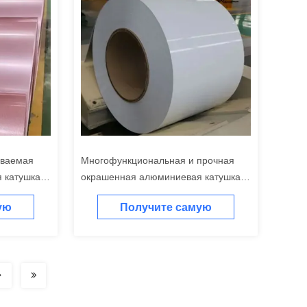
иваемая
Многофункциональная и прочная
 катушка
окрашенная алюминиевая катушка
для различных применений
ую
Получите самую
у
лучшую цену