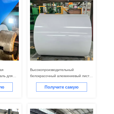
ая
Высокопроизводительный
аль для
белокрасочный алюминиевый лист
вая к
для прочного и прочного
ую
Получите самую
ям,
промышленного оборудования и
машин
у
лучшую цену