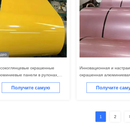
идео
сокоглянцевые окрашенные
Инновационная и настра
юминиевые панели в рулонах,
окрашенная алюминиевая
тойчивые к выцветанию, толщина
для промышленных нужд
Получите самую
Получите сам
25-1,2 мм
лучшую цену
лучшую цен
1
2