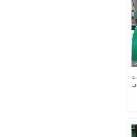
в
Хо
Цв
ме