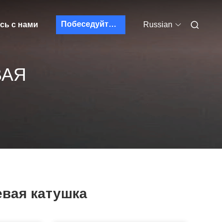
Побеседуйте теперь
сь с нами
Russian
ВАЯ
вая катушка