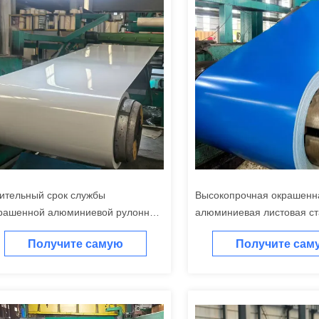
ительный срок службы
Высокопрочная окрашенн
рашенной алюминиевой рулонной
алюминиевая листовая ст
али, белое серое покрытие, краска
промышленности, устойчи
Получите самую
Получите сам
я промышленности
атмосферным воздействи
полиэстер
лучшую цену
лучшую цен