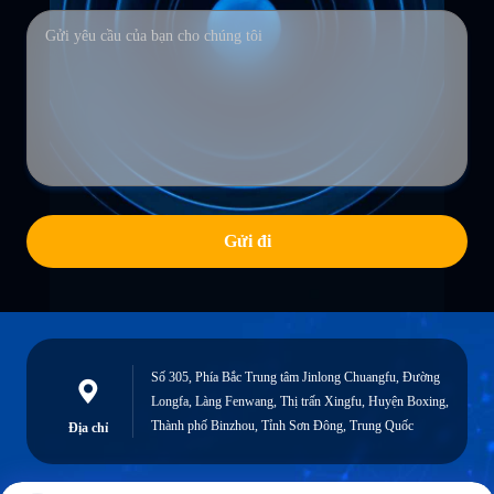
Gửi đi
Số 305, Phía Bắc Trung tâm Jinlong Chuangfu, Đường
Longfa, Làng Fenwang, Thị trấn Xingfu, Huyện Boxing,
Thành phố Binzhou, Tỉnh Sơn Đông, Trung Quốc
Địa chỉ