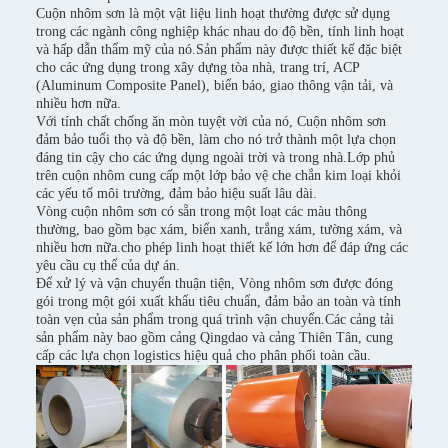
Cuộn nhôm sơn là một vật liệu linh hoạt thường được sử dụng
trong các ngành công nghiệp khác nhau do độ bền, tính linh hoạt
và hấp dẫn thẩm mỹ của nó.Sản phẩm này được thiết kế đặc biệt
cho các ứng dụng trong xây dựng tòa nhà, trang trí, ACP
(Aluminum Composite Panel), biển báo, giao thông vận tải, và
nhiều hơn nữa.
Với tính chất chống ăn mòn tuyệt vời của nó, Cuộn nhôm sơn
đảm bảo tuổi thọ và độ bền, làm cho nó trở thành một lựa chọn
đáng tin cậy cho các ứng dụng ngoài trời và trong nhà.Lớp phủ
trên cuộn nhôm cung cấp một lớp bảo vệ che chắn kim loại khỏi
các yếu tố môi trường, đảm bảo hiệu suất lâu dài.
Vòng cuộn nhôm sơn có sẵn trong một loạt các màu thông
thường, bao gồm bạc xám, biển xanh, trắng xám, tường xám, và
nhiều hơn nữa.cho phép linh hoạt thiết kế lớn hơn để đáp ứng các
yêu cầu cụ thể của dự án.
Để xử lý và vận chuyển thuận tiện, Vòng nhôm sơn được đóng
gói trong một gói xuất khẩu tiêu chuẩn, đảm bảo an toàn và tính
toàn vẹn của sản phẩm trong quá trình vận chuyển.Các cảng tải
sản phẩm này bao gồm cảng Qingdao và cảng Thiên Tân, cung
cấp các lựa chọn logistics hiệu quả cho phân phối toàn cầu.