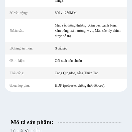
hàng).
3Chiều rộng:
600 - 1250MM
Màu sắc thông thường: Xám bạc, xanh biển,
4Màu sắc:
xám trắng, xám tường, v.v .; Màu sắc tùy chỉnh
được hỗ trợ
5Kháng ăn mòn:
Xuất sắc
6Bưu kiện:
Gói xuất tiêu chuẩn
7Tải cổng:
Cảng Qingdao, cảng Thiên Tân.
8Loại lớp phủ:
HDP (polyester chống thời tiết cao).
Mô tả sản phẩm:
Tóm tắt sản phẩm: