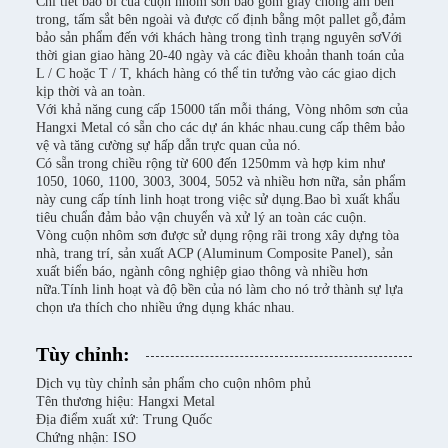
Chi tiết bao bì của cuộn nhôm sơn bao gồm giấy chống ẩm bên
trong, tấm sắt bên ngoài và được cố định bằng một pallet gỗ,đảm
bảo sản phẩm đến với khách hàng trong tình trạng nguyên sơVới
thời gian giao hàng 20-40 ngày và các điều khoản thanh toán của
L / C hoặc T / T, khách hàng có thể tin tưởng vào các giao dịch
kịp thời và an toàn.
Với khả năng cung cấp 15000 tấn mỗi tháng, Vòng nhôm sơn của
Hangxi Metal có sẵn cho các dự án khác nhau.cung cấp thêm bảo
vệ và tăng cường sự hấp dẫn trực quan của nó.
Có sẵn trong chiều rộng từ 600 đến 1250mm và hợp kim như
1050, 1060, 1100, 3003, 3004, 5052 và nhiều hơn nữa, sản phẩm
này cung cấp tính linh hoạt trong việc sử dụng.Bao bì xuất khẩu
tiêu chuẩn đảm bảo vận chuyển và xử lý an toàn các cuộn.
Vòng cuộn nhôm sơn được sử dụng rộng rãi trong xây dựng tòa
nhà, trang trí, sản xuất ACP (Aluminum Composite Panel), sản
xuất biển báo, ngành công nghiệp giao thông và nhiều hơn
nữa.Tính linh hoạt và độ bền của nó làm cho nó trở thành sự lựa
chọn ưa thích cho nhiều ứng dụng khác nhau.
Tùy chỉnh:
Dịch vụ tùy chỉnh sản phẩm cho cuộn nhôm phủ
Tên thương hiệu: Hangxi Metal
Địa điểm xuất xứ: Trung Quốc
Chứng nhận: ISO