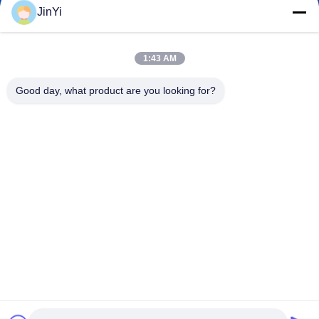
JinYi
chenshasha1867@gmail.com
Email
1:43 AM
Good day, what product are you looking for?
0086-15564063322
Điện thoại
Shandong Hangxi Metal Technology Co., Ltd.
Shandong Hangxi Metal Technology Co., Ltd.