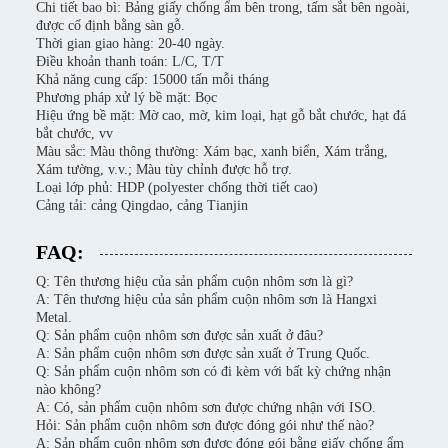
Chi tiết bao bì: Bảng giấy chống ẩm bên trong, tấm sắt bên ngoài,
được cố định bằng sàn gỗ.
Thời gian giao hàng: 20-40 ngày.
Điều khoản thanh toán: L/C, T/T
Khả năng cung cấp: 15000 tấn mỗi tháng
Phương pháp xử lý bề mặt: Bọc
Hiệu ứng bề mặt: Mờ cao, mờ, kim loại, hạt gỗ bắt chước, hạt đá
bắt chước, vv
Màu sắc: Màu thông thường: Xám bạc, xanh biển, Xám trắng,
Xám tường, v.v.; Màu tùy chỉnh được hỗ trợ.
Loại lớp phủ: HDP (polyester chống thời tiết cao)
Cảng tải: cảng Qingdao, cảng Tianjin
FAQ:
Q: Tên thương hiệu của sản phẩm cuộn nhôm sơn là gì?
A: Tên thương hiệu của sản phẩm cuộn nhôm sơn là Hangxi
Metal.
Q: Sản phẩm cuộn nhôm sơn được sản xuất ở đâu?
A: Sản phẩm cuộn nhôm sơn được sản xuất ở Trung Quốc.
Q: Sản phẩm cuộn nhôm sơn có đi kèm với bất kỳ chứng nhận
nào không?
A: Có, sản phẩm cuộn nhôm sơn được chứng nhận với ISO.
Hỏi: Sản phẩm cuộn nhôm sơn được đóng gói như thế nào?
A: Sản phẩm cuộn nhôm sơn được đóng gói bằng giấy chống ẩm