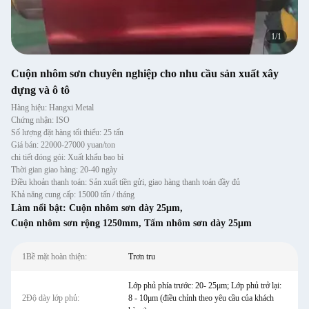
1
/
1
Cuộn nhôm sơn chuyên nghiệp cho nhu cầu sản xuất xây
dựng và ô tô
Hàng hiệu: Hangxi Metal
Chứng nhận: ISO
Số lượng đặt hàng tối thiểu: 25 tấn
Giá bán: 22000-27000 yuan/ton
chi tiết đóng gói: Xuất khẩu bao bì
Thời gian giao hàng: 20-40 ngày
Điều khoản thanh toán: Sản xuất tiền gửi, giao hàng thanh toán đầy đủ
Khả năng cung cấp: 15000 tấn / tháng
Làm nổi bật:
Cuộn nhôm sơn dày 25μm
,
Cuộn nhôm sơn rộng 1250mm
,
Tấm nhôm sơn dày 25μm
1Bề mặt hoàn thiện:
Trơn tru
Lớp phủ phía trước: 20- 25μm; Lớp phủ trở lại:
2Độ dày lớp phủ:
8 - 10μm (điều chỉnh theo yêu cầu của khách