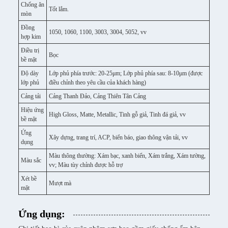
Chống ăn
Tốt lắm.
mòn
Đồng
1050, 1060, 1100, 3003, 3004, 5052, vv
hợp kim
Điều trị
Bọc
bề mặt
Độ dày
Lớp phủ phía trước: 20-25μm; Lớp phủ phía sau: 8-10μm (được
lớp phủ
điều chỉnh theo yêu cầu của khách hàng)
Cảng tải
Cảng Thanh Đảo, Cảng Thiên Tân Cảng
Hiệu ứng
High Gloss, Matte, Metallic, Tinh gỗ giả, Tinh đá giả, vv
bề mặt
Ứng
Xây dựng, trang trí, ACP, biển báo, giao thông vận tải, vv
dụng
Màu thông thường: Xám bạc, xanh biển, Xám trắng, Xám tường,
Màu sắc
vv; Màu tùy chỉnh được hỗ trợ
Xét bề
Mượt mà
mặt
Ứng dụng: