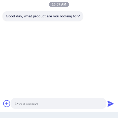
Gửi đi
10:07 AM
Good day, what product are you looking for?
Số 305, Phía Bắc Trung tâm Jinlong Chuangfu, Đường
Longfa, Làng Fenwang, Thị trấn Xingfu, Huyện Boxing,
Địa chỉ
Thành phố Binzhou, Tỉnh Sơn Đông, Trung Quốc
chenshasha1867@gmail.com
Email
0086-15564063322
nói chuyện ngay.
Điện thoại