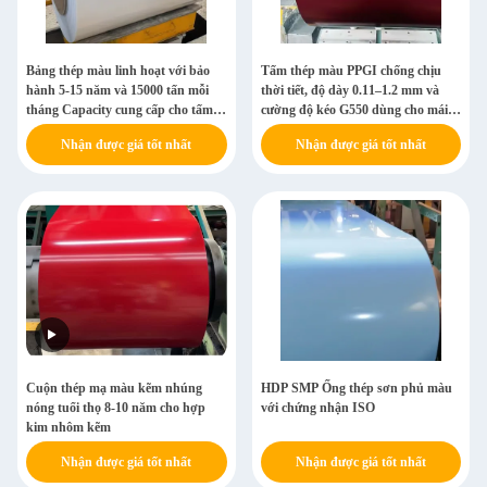
Bảng thép màu linh hoạt với bảo
Tấm thép màu PPGI chống chịu
hành 5-15 năm và 15000 tấn mỗi
thời tiết, độ dày 0.11–1.2 mm và
tháng Capacity cung cấp cho tấm
cường độ kéo G550 dùng cho mái
mái nhà và tường
và ốp tường
Nhận được giá tốt nhất
Nhận được giá tốt nhất
Cuộn thép mạ màu kẽm nhúng
HDP SMP Ống thép sơn phủ màu
nóng tuổi thọ 8-10 năm cho hợp
với chứng nhận ISO
kim nhôm kẽm
Nhận được giá tốt nhất
Nhận được giá tốt nhất