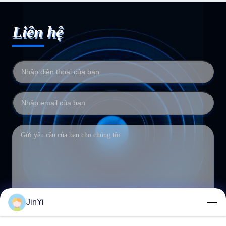
Liên hệ
JinYi