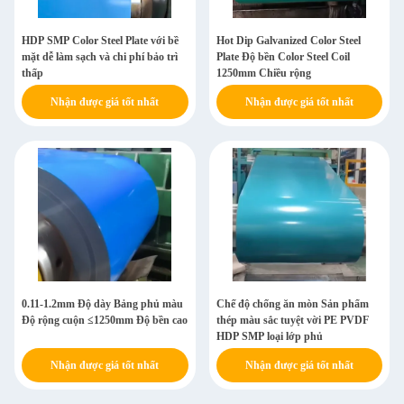
HDP SMP Color Steel Plate với bề
Hot Dip Galvanized Color Steel
mặt dễ làm sạch và chi phí bảo trì
Plate Độ bền Color Steel Coil
thấp
1250mm Chiều rộng
Nhận được giá tốt nhất
Nhận được giá tốt nhất
0.11-1.2mm Độ dày Bảng phủ màu
Chế độ chống ăn mòn Sản phẩm
Độ rộng cuộn ≤1250mm Độ bền cao
thép màu sắc tuyệt vời PE PVDF
HDP SMP loại lớp phủ
Nhận được giá tốt nhất
Nhận được giá tốt nhất