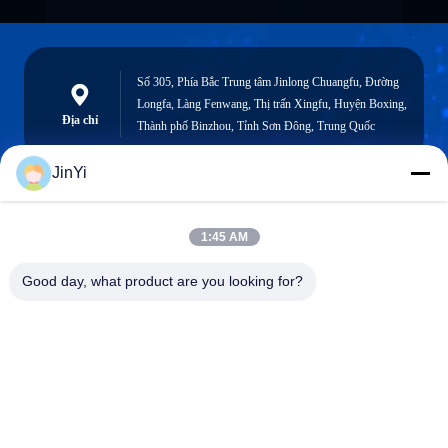
Số 305, Phía Bắc Trung tâm Jinlong Chuangfu, Đường
Longfa, Làng Fenwang, Thị trấn Xingfu, Huyện Boxing,
Địa chỉ
Thành phố Binzhou, Tỉnh Sơn Đông, Trung Quốc
JinYi
chenshasha1867@gmail.com
1:45 AM
Email
Good day, what product are you looking for?
0086-15564063322
Điện thoại