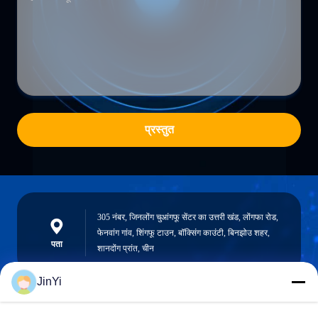
प्रस्तुत
305 नंबर, जिनलोंग चुआंगफू सेंटर का उत्तरी खंड, लोंगफा रोड,
फेनवांग गांव, शिंगफू टाउन, बॉक्सिंग काउंटी, बिनझोउ शहर,
पता
शानदोंग प्रांत, चीन
JinYi