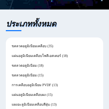
ประเภททั้งหมด
ขดลวดอลูมิเนียมเคลือบ
(35)
แผ่นอลูมิเนียมเคลือบโพลีเอสเตอร์
(18)
ขดลวดอลูมิเนียม
(18)
ขดลวดอลูมิเนียม
(15)
การเคลือบอลูมิเนียม PVDF
(13)
แผ่นอลูมิเนียมเคลือบผง
(15)
แผงอะลูมิเนียมเคลือบสีฝุ่น
(13)