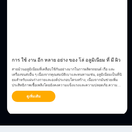
การ ใช้ งาน อีก หลาย อย่าง ของ โล่ อลูมิเนียม ที่ มี ผิว
สายม้วนอลูมิเนียมที่เคลือบใช้กันอย่างมากในการผลิตรถยนต์ เรือ และ
เครื่องขนส่งอื่น ๆ เนื่องจากคุณสมบัติเบาและทนทานเช่น, อลูมิเนียมเป็นที่นิ
ยมสําหรับแผ่นร่างกายและองค์ประกอบโครงสร้าง, เนื่องจากมันช่วยเพิ่ม
น
ประสิทธิภาพเชื้อเพลิงโดยยังคงความแข็งแรงและความปลอดภัย.ความ
บ
ต้านทานต่อการกัดกรองที่ให้ด้วยการเคลือบ...
่
ดูเพิ่มเติม