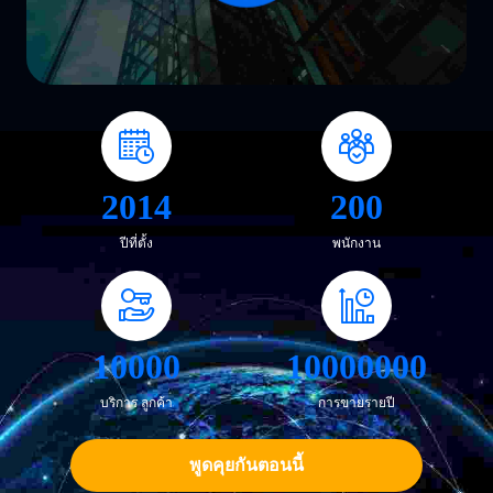
2014
200
ปีที่ตั้ง
พนักงาน
10000
10000000
บริการ ลูกค้า
การขายรายปี
พูดคุยกันตอนนี้