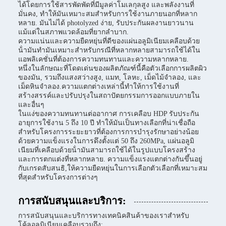
ได้โดยการใช้สารพัดพัดที่มีมูลค่าโมเลกุลสูง และพลังงานที่
มั่นคง, ทําให้มันเหมาะสมสําหรับการใช้งานภายนอกที่หลาก
หลาย. มันไม่ได้ photolyzed ง่าย, รับประกันผลงานยาวนาน
แม้แต่ในสภาพแวดล้อมที่ยากลําบาก.
ความแน่นและความยืดหยุ่นที่ดีของแผ่นอลูมิเนียมเคลือบด้วย
น้ํามันทํามันเหมาะสําหรับกรณีที่หลากหลายสามารถใช้ได้ใน
แอพลิเคชั่นที่ต้องการความทนทานและความหลากหลาย.
หนึ่งในลักษณะที่โดดเด่นของผลิตภัณฑ์นี้คือตัวเลือกการผลิตผิว
ของมัน, รวมถึงแสงสว่างสูง, แมท, โลหะ, เม็ดไม้จําลอง, และ
เม็ดหินจําลอง.ความแตกต่างเหล่านี้ทําให้การใช้งานที่
สร้างสรรค์และปรับปรุงในสถาปัตยกรรมการออกแบบภายใน
และอื่นๆ
ในแง่ของความทนทานต่ออากาศ การเคลือบ HDP รับประกัน
อายุการใช้งาน 5 ถึง 10 ปี ทําให้มันเป็นทางเลือกที่น่าเชื่อถือ
สําหรับโครงการระยะยาวที่ต้องการการบํารุงรักษาอย่างน้อย
ด้วยความแข็งแรงในการดึงตั้งแต่ 50 ถึง 260MPa, แผ่นอลูมิ
เนียมที่เคลือบด้วยน้ํามันสามารถใช้ได้ในรูปแบบโครงสร้าง
และการตกแต่งที่หลากหลาย. ความแข็งแรงแตกต่างกันขึ้นอยู่
กับเกรดสับสนธิ,ให้ความยืดหยุ่นในการเลือกตัวเลือกที่เหมาะสม
ที่สุดสําหรับโครงการต่างๆ
การสนับสนุนและบริการ:
การสนับสนุนและบริการทางเทคนิคสินค้าของเราสําหรับ
โค้ลอลูมิเนียมเคลือบรวมถึง: