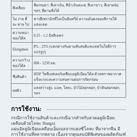
สีธรรมดา: สีเทาเงิน, สีน้ําเงินทะเล, สีเทาขาว, สีเทาผนัง,
สีเคลือบ
ฯลฯ; สีตามสั่งได้
ไม่ ง่าย ที่
สารสีเซรามิกที่ไม่เป็นอินทรีย์ ความมั่นคงของสีภายใต้
จะ หาย ไป
แสงแดด
ความหนา
0.25 - 1.2 มิลลิเมตร
ของโค้ล
8% - 25% (แตกต่างกันตามสับสนธิและเทคโนโลยีการ
Elongation
แปรรูป)
ความกว้าง
600 - 1250 มม.
ของโค้ล
HDP โพลีเอสเตอร์เคลือบอลูมิเนียมโค้ล ด้วยสภาพอากาศ
ชื่อสินค้า
แข็งแรงและความทนทานต่อการกัดกร่อน
แสงสว่างสูง, แมท, โลหะ, บัวไม้ลอกลอก, บัวหินลอกลอก,
ผลผิว
ฯลฯ
การใช้งาน:
กรณีการใช้งานสินค้าและกรณีฉากสําหรับลวดอลูมิเนียม
เคลือบด้วยโลหะ Hangxi:
แผ่นอัลลูมิเนียมเคลือบเอ็มเมลจากแฮงซีโลหะ ที่มาจากจีน มี
การใช้งานที่หลากหลาย เนื่องจากคุณสมบัติพิเศษของผลิตภัณฑ์