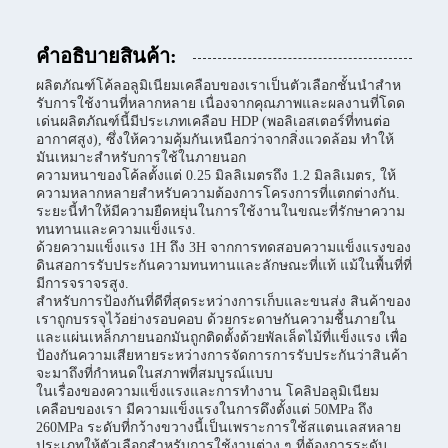
คําอธิบายสินค้า:
ผลิตภัณฑ์โค้ลอลูมิเนียมเคลือบของเราเป็นตัวเลือกชั้นนําสําห
รับการใช้งานที่หลากหลาย เนื่องจากคุณภาพและผลงานที่โดด
เด่นผลิตภัณฑ์นี้มีประเภทเคลือบ HDP (พอลิเอสเตอร์ที่ทนต่อ
อากาศสูง), ซึ่งให้ความคุ้มกันเหนือกว่าจากสิ่งแวดล้อม ทําให้
มันเหมาะสําหรับการใช้ในภายนอก
ความหนาของโค้ลตั้งแต่ 0.25 มิลลิเมตรถึง 1.2 มิลลิเมตร, ให้
ความหลากหลายสําหรับความต้องการโครงการที่แตกต่างกัน.
ระยะนี้ทําให้มีความยืดหยุ่นในการใช้งานในขณะที่รักษาความ
ทนทานและความแข็งแรง.
ด้วยความแข็งแรง 1H ถึง 3H จากการทดสอบความแข็งแรงของ
ดินสอการรับประกันความทนทานและลักษณะที่แท้ แม้ในพื้นที่ที่
มีการจราจรสูง.
สําหรับการป้องกันที่ดีที่สุดระหว่างการเก็บและขนส่ง สินค้าของ
เราถูกบรรจุไว้อย่างรอบคอบ ด้วยกระดาษกันความชื้นภายใน
และแผ่นเหล็กภายนอกมันถูกติดตั้งด้วยพัลเล็ตไม้ที่แข็งแรง เพื่อ
ป้องกันความเสียหายระหว่างการจัดการการรับประกันว่าสินค้า
จะมาถึงที่กําหนดในสภาพที่สมบูรณ์แบบ
ในเรื่องของความแข็งแรงและการทํางาน โคลิปอลูมิเนียม
เคลือบของเรา มีความแข็งแรงในการดึงตั้งแต่ 50MPa ถึง
260MPa ระดับที่กว้างขวางนี้เป็นเพราะการใช้สแตนเลสหลาย
ประเภทให้ตัวเลือกสําหรับการใช้งานต่าง ๆ ที่ต้องการระดับ