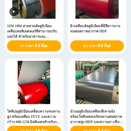
1050 1060 สายลวดอัลลูมิเนียม
ผิวเคลือบอัลลูมิเนียมที่มีสียาวนาน
เคลือบพอลิเอสเตอร์ที่สามารถปรับ
ทนต่อสภาพอากาศ HDP
แต่งได้ สําหรับอาคารและ
อุตสาหกรรม
หา ราคา ที่ ดี ที่สุด
หา ราคา ที่ ดี ที่สุด
โคลิปอลูมิเนียมเคลือบความทนทาน
ม้วนอลูมิเนียมเคลือบสีเทาผนัง
สูง พร้อมเคลือบ FEVE และความ
พร้อมโพลีเอสเตอร์ทนทานต่อสภาพ
กว้าง 600-1250 มิลลิเมตรสําหรับการ
อากาศสูง HDP และความยาวที่ปรับ
ใช้งานหลากหลาย
แต่งได้