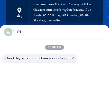
อาคารหมายเลข 305, ส่วนเหนือของศูนย์ Jinlong
Chuangfu, ถนน Longfa, หมู่บ้าน Fenwang, เมือง
Xingfu, อำเภอ Boxing, เมือง Binzhou, มณฑล
ที่อยู่
Shandong, ประเทศจีน
JinYi
chenshasha1867@gmail.com
10:08 AM
อีเมล
Good day, what product are you looking for?
0086-15564063322
โทรศัพท์
Shandong Hangxi Metal Technology Co., Ltd.