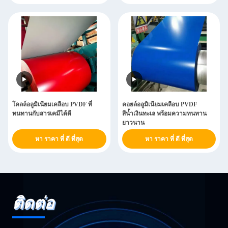
โคลล์อลูมิเนียมเคลือบ PVDF ที่
คอยล์อลูมิเนียมเคลือบ PVDF
ทนทานกับสารเคมีได้ดี
สีน้ำเงินทะเล พร้อมความทนทาน
ยาวนาน
หา ราคา ที่ ดี ที่สุด
หา ราคา ที่ ดี ที่สุด
ติดต่อ