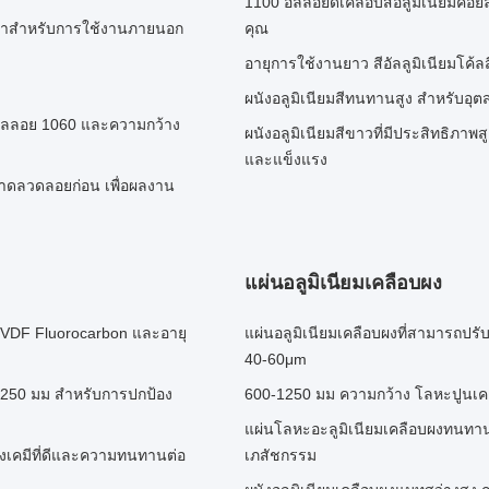
1100 อัลลอยด์เคลือบสีอลูมิเนียมค
บาสําหรับการใช้งานภายนอก
คุณ
อายุการใช้งานยาว สีอัลลูมิเนียมโค้ล
ผนังอลูมิเนียมสีทนทานสูง สําหรับอ
ดอัลลอย 1060 และความกว้าง
ผนังอลูมิเนียมสีขาวที่มีประสิทธิภาพ
และแข็งแรง
่วาดลวดลอยก่อน เพื่อผลงาน
แผ่นอลูมิเนียมเคลือบผง
 PVDF Fluorocarbon และอายุ
แผ่นอลูมิเนียมเคลือบผงที่สามารถปร
40-60μm
250 มม สําหรับการปกป้อง
600-1250 มม ความกว้าง โลหะปูนเคล
แผ่นโลหะอะลูมิเนียมเคลือบผงทนทา
ทางเคมีที่ดีและความทนทานต่อ
เภสัชกรรม