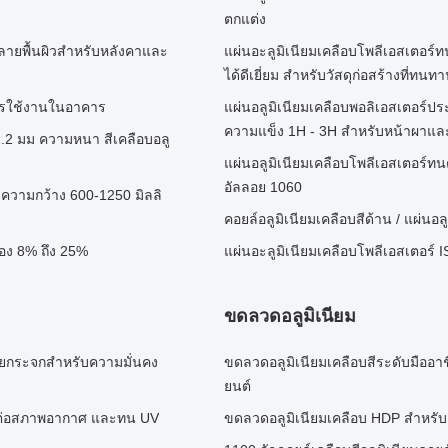
ตกแต่ง
ลายพื้นผิวสําหรับหลังคาและ
แผ่นอะลูมิเนียมเคลือบโพลีเอสเตอ
ได้ดีเยี่ยม สำหรับวัสดุก่อสร้างที่ทนท
บการใช้งานในอาคาร
แผ่นอลูมิเนียมเคลือบพอลิเอสเตอร์ปร
ความแข็ง 1H - 3H สําหรับหน้าผาแล
1.2 มม ความหนา สีเคลือบอลู
แผ่นอลูมิเนียมเคลือบโพลีเอสเตอร์ทน
อัลลอย 1060
ความกว้าง 600-1250 มิลลิ
คอยล์อลูมิเนียมเคลือบสีด้าน / แผ่นอล
ของ 8% ถึง 25%
แผ่นอะลูมิเนียมเคลือบโพลีเอสเตอ
ขดลวดอลูมิเนียม
วยกระจกสําหรับความมั่นคง
ขดลวดอลูมิเนียมเคลือบสีระดับมืออ
ยนต์
ทนต่อสภาพอากาศ และทน UV
ขดลวดอลูมิเนียมเคลือบ HDP สำหรั