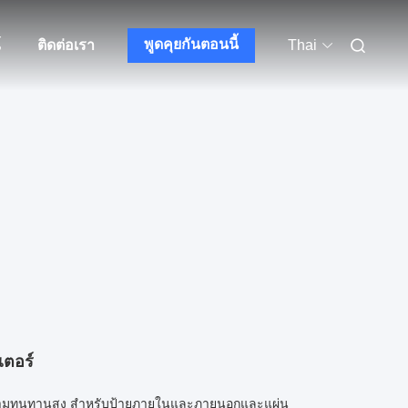
พูดคุยกันตอนนี้
์
ติดต่อเรา
Thai
เตอร์
์ความทนทานสูง สําหรับป้ายภายในและภายนอกและแผ่น