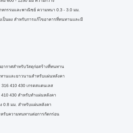
 กลม 600 - 1250 มม ความกว้าง
ุตสาหกรรมและพาณิชย์ ความหนา 0.3 - 3.0 มม.
ือบเป็นผง สําหรับการแก้ไขอาคารที่ทนทานและมี
ากาศสำหรับวัสดุก่อสร้างที่ทนทาน
 ทนทานและยาวนานสําหรับแผ่นหลังคา
ี 316 410 430 เกรดสแตนเลส
 410 430 สำหรับทำแผ่นหลังคา
ง 0.8 มม. สําหรับแผ่นหลังคา
าหรับความทนทานต่อการกัดกร่อน