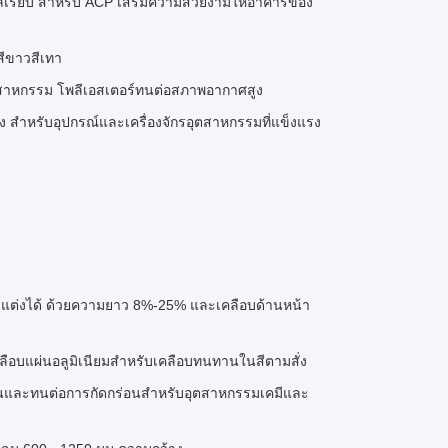
อยล์เรียบ สำหรับ ACP เสริมความสวยงามให้อาคารของ
สีขาวสีเทา
ุตสาหกรรม โพลีเอสเตอร์ทนต่อสภาพอากาศสูง
สูง สําหรับอุปกรณ์และเครื่องจักรอุตสาหกรรมที่แข็งแรง
ับแต่งได้ ด้วยความยาว 8%-25% และเคลือบด้านหน้า
ือบแผ่นอลูมิเนียมสําหรับเคลือบทนทานในสีตามสั่ง
นและทนต่อการกัดกร่อนสำหรับอุตสาหกรรมเคมีและ