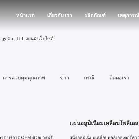
หน้าแรก
เกี่ยวกับ เรา
ผลิตภัณฑ์
เหตุการณ
y Co., Ltd. แผนผังเว็บไซต์
การควบคุมคุณภาพ
ข่าว
กรณี
ติดต่อเรา
แผ่นอลูมิเนียมเคลือบโพลีเอส
าคาร บริการ OEM ตัวอย่างฟรี
ผนังอลูมิเนียมเคลือบพอลิเอสเตอร