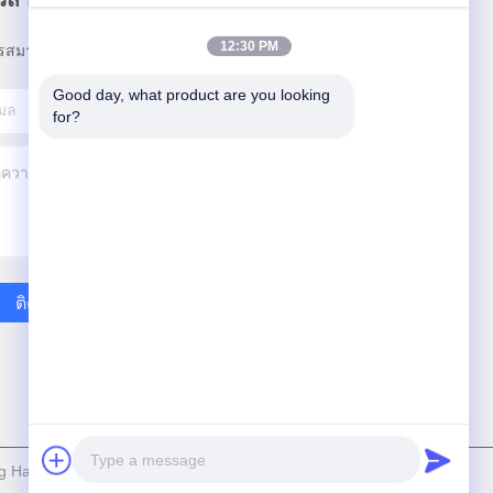
12:30 PM
รสมาชิกข่าวสารของเรา เพื่อรับส่วนลดและอื่นๆ
Good day, what product are you looking 
for?
ติดต่อเรา
 Hangxi Metal Technology Co., Ltd. ทั้งหมด สิทธิพิเศษ