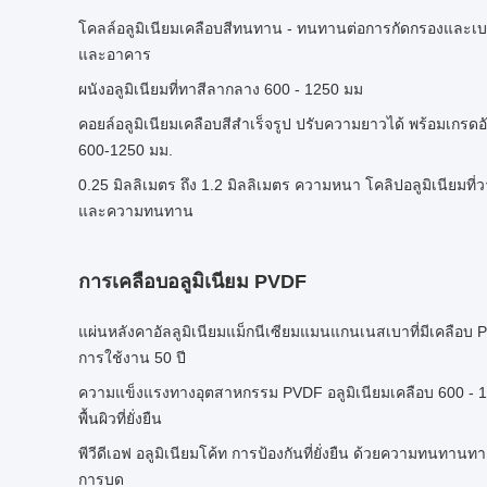
โคลล์อลูมิเนียมเคลือบสีทนทาน - ทนทานต่อการกัดกรองและเ
และอาคาร
ผนังอลูมิเนียมที่ทาสีลากลาง 600 - 1250 มม
คอยล์อลูมิเนียมเคลือบสีสำเร็จรูป ปรับความยาวได้ พร้อมเกร
600-1250 มม.
0.25 มิลลิเมตร ถึง 1.2 มิลลิเมตร ความหนา โคลิปอลูมิเนียมที
และความทนทาน
การเคลือบอลูมิเนียม PVDF
แผ่นหลังคาอัลลูมิเนียมแม็กนีเซียมแมนแกนเนสเบาที่มีเคลือบ
การใช้งาน 50 ปี
ความแข็งแรงทางอุตสาหกรรม PVDF อลูมิเนียมเคลือบ 600 - 1
พื้นผิวที่ยั่งยืน
พีวีดีเอฟ อลูมิเนียมโค้ท การป้องกันที่ยั่งยืน ด้วยความทนทาน
การบด