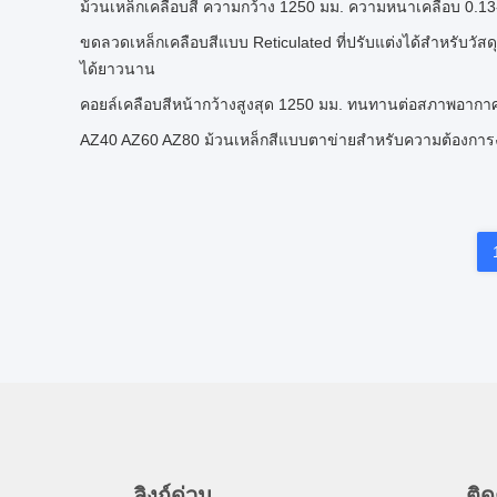
ม้วนเหล็กเคลือบสี ความกว้าง 1250 มม. ความหนาเคลือบ 0.13
ขดลวดเหล็กเคลือบสีแบบ Reticulated ที่ปรับแต่งได้สำหรับวัส
ได้ยาวนาน
คอยล์เคลือบสีหน้ากว้างสูงสุด 1250 มม. ทนทานต่อสภาพอากา
AZ40 AZ60 AZ80 ม้วนเหล็กสีแบบตาข่ายสำหรับความต้องการ
ลิงก์ด่วน
ติด