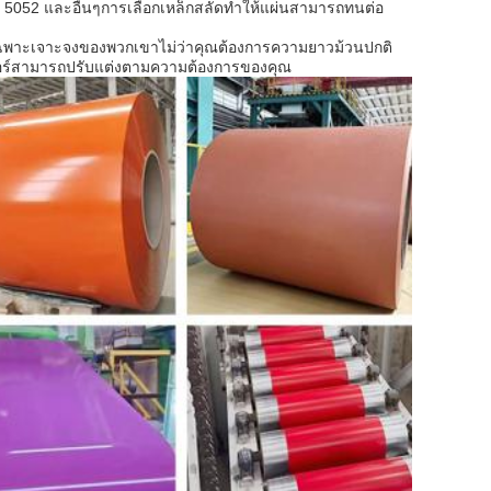
, 5052 และอื่นๆการเลือกเหล็กสลัดทําให้แผ่นสามารถทนต่อ
เฉพาะเจาะจงของพวกเขาไม่ว่าคุณต้องการความยาวม้วนปกติ
สเตอร์สามารถปรับแต่งตามความต้องการของคุณ