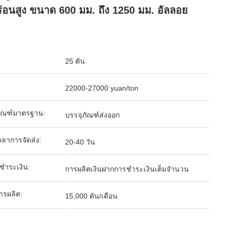
ร่อนสูง ขนาด 600 มม. ถึง 1250 มม. อัลลอย
25 ตัน
22000-27000 yuan/ton
ภัณฑ์มาตรฐาน:
บรรจุภัณฑ์ส่งออก
ลาการจัดส่ง:
20-40 วัน
รชำระเงิน:
การผลิตเงินฝากการชำระเงินเต็มจำนวน
ารผลิต:
15,000 ตัน/เดือน