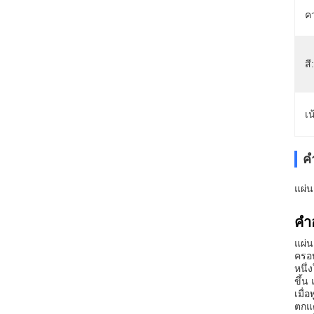
ค
สี:
เน
ค
แผ่น
คํา
แผ่น
ครอบ
หนึ่
ขึ้น
เมื่
ตกแต