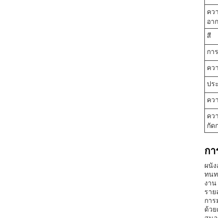
คว
อา
สี
การ
คว
ประ
ควา
คว
กัด
กา
ผนัง
ทนทา
งาน
รายล
การม
ด้วย