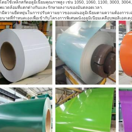
โดยใช้เหล็กสกัดอลูมิเนียมคุณภาพสูง เช่น 1050, 1060, 1100, 3003, 3004
พแวดล้อมที่แตกต่างกันและรักษาผลงานของมันตลอดเวลา.
ค้ามีความยืดหยุ่นในการปรับความยาวของแผ่นอลูมิเนียมตามความต้องการ
ขนาดที่กําหนดเองเพื่อเข้ากับโครงการพิเศษผนังอลูมิเนียมเคลือบพอลิเอ