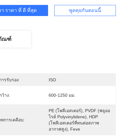
า ราคา ที่ ดี ที่สุด
พูดคุยกันตอนนี้
ภัณฑ์
บการรับรอง
ISO
ว้าง:
600-1250 มม.
PE (โพลีเอสเตอร์), PVDF (ฟลูออ
ไรด์ Polyvinylidene), HDP 
ภทการเคลือบ:
(โพลีเอสเตอร์ที่ทนต่อสภาพ
อากาศสูง), Feve