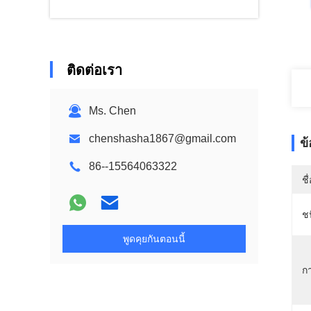
ติดต่อเรา
Ms. Chen
chenshasha1867@gmail.com
ข
86--15564063322
ชื
ชน
พูดคุยกันตอนนี้
กา