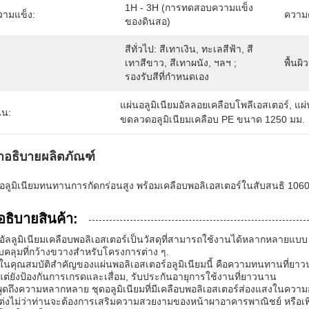
1H - 3H (การทดสอบความแข็ง
วามแข็ง:
ความ
ของดินสอ)
สีทั่วไป: สีเทาเงิน, ทะเลสีฟ้า, สี
เทาสีขาว, สีเทาผนัง, ฯลฯ ; 
พื้นผิ
รองรับสีที่กำหนดเอง
แผ่นอลูมิเนียมอัลลอยเคลือบโพลีเอสเตอร์
, 
แผ่
้น:
ขดลวดอลูมิเนียมเคลือบ PE ขนาด 1250 มม.
ำอธิบายผลิตภัณฑ์
อลูมิเนียมทนทานการกัดกร่อนสูง พร้อมเคลือบพอลิเอสเตอร์ในสับสนธิ 106
อธิบายสินค้า:
อัลลูมิเนียมเคลือบพอลิเอสเตอร์เป็นวัสดุที่สามารถใช้งานได้หลากหลายแ
คลุมที่กว้างขวางสําหรับโครงการต่าง ๆ.
งในคุณสมบัติสําคัญของแผ่นพอลิเอสเตอร์อลูมิเนียมนี้ คือความทนทานที่ยาวน
 แต่ยังป้องกันการเกรดและเสื่อม, รับประกันอายุการใช้งานที่ยาวนาน
อพูดถึงความหลากหลาย ชุดอลูมิเนียมที่มีเคลือบพอลิเอสเตอร์ส่องแสงใน
่งไม่ว่าท่านจะต้องการเสริมความสวยงามของหน้าผาอาคารพาณิชย์ หรือเพิ่ม