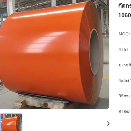
กัดก
1060
MOQ:
ราคา:
บรรจุ
ระยะเว
วิธีกา
กำลังก