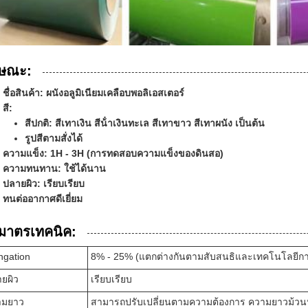
กษณะ:
ชื่อสินค้า: ผนังอลูมิเนียมเคลือบพอลิเอสเตอร์
สี:
สีปกติ: สีเทาเงิน สีน้ําเงินทะเล สีเทาขาว สีเทาผนัง เป็นต้น
รูปสีตามสั่งได้
ความแข็ง: 1H - 3H (การทดสอบความแข็งของดินสอ)
ความทนทาน: ใช้ได้นาน
ปลายผิว: เรียบเรียบ
ทนต่ออากาศดีเยี่ยม
ิมาตรเทคนิค:
ngation
8% - 25% (แตกต่างกันตามสับสนธิและเทคโนโลยีก
ยผิว
เรียบเรียบ
ามยาว
สามารถปรับเปลี่ยนตามความต้องการ ความยาวม้วน