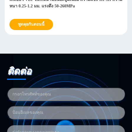
หนา 0.25-1.2 มม. แรงดึง 50-260MPa
พูดคุยกันตอนนี้
ติดต่อ