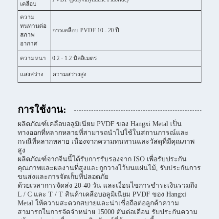
เคลือบ
ความ
ทนทานต่อ
การเคลือบ PVDF 10 - 20 ปี
สภาพ
อากาศ
ความหนา
0.2 - 1.2 มิลลิเมตร
แสงสว่าง
ความสว่างสูง
การใช้งาน:
ผลิตภัณฑ์เคลือบอลูมิเนียม PVDF ของ Hangxi Metal เป็น
ทางออกที่หลากหลายที่สามารถนําไปใช้ในสถานการณ์และ
กรณีที่หลากหลาย เนื่องจากความทนทานและวัสดุที่มีคุณภาพ
สูง
ผลิตภัณฑ์จากจีนนี้ได้รับการรับรองจาก ISO เพื่อรับประกัน
คุณภาพและผลงานที่สูงและถูกวางไว้บนแผ่นไม้, รับประกันการ
ขนส่งและการจัดเก็บที่ปลอดภัย
ด้วยเวลาการจัดส่ง 20-40 วัน และเงื่อนไขการชําระเงินรวมถึง
L / C และ T / T สินค้าเคลือบอลูมิเนียม PVDF ของ Hangxi
Metal ให้ความสะดวกสบายและน่าเชื่อถือต่อลูกค้าความ
สามารถในการจัดจําหน่าย 15000 ตันต่อเดือน รับประกันความ