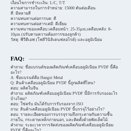
เงื่อนไขการชําระเงิน: L/C, T/T
ความสามารถในการจําหน่าย: 15000 ตันต่อเดือน
สี: มีหลายสี
ความทนทานต่อการบด: ดี
ความทนทานต่อสารเคมี: ดีเยี่ยม
ความหนาของเคลือบ:เคลือบหน้า: 25-35μm;เคลือบหลัง: 8-
10μm (ปรับตามความต้องการของลูกค้า)
วัสดุ: พีวีดีเอฟ (โพลีวินิลิเดนฟลอไรด์) และอลูมิเนียม
FAQ:
คําถาม: ชื่อแบรนด์ของผลิตภัณฑ์เคลือบอลูมิเนียม PVDF นี้คือ
อะไร?
A: ชื่อแบรนด์คือ Hangxi Metal
Q: สินค้าเคลือบอลูมิเนียม PVDF นี้ถูกผลิตที่ไหน?
ตอบ: ผลิตในจีน
คําถาม: ผลิตภัณฑ์เคลือบอลูมิเนียม PVDF นี้มีการรับรองอะไร
บ้างไหม?
ตอบ: ใช่ครับ มันได้รับการรับรองจาก ISO
ถาม: สินค้าเคลือบอลูมิเนียม PVDF นี้บรรจุไว้อย่างไร?
ตอบ: รายละเอียดของการบรรจุรวมถึงกระดาษกันความชื้น
ภายใน, กระดาษเหล็กภายนอก, และติดตั้งด้วยพัลเล็ตไม้.
คําถาม: ระยะเวลาการจัดส่งของผลิตภัณฑ์เคลือบอลูมิเนียม
PVDF นี้คืออะไร?