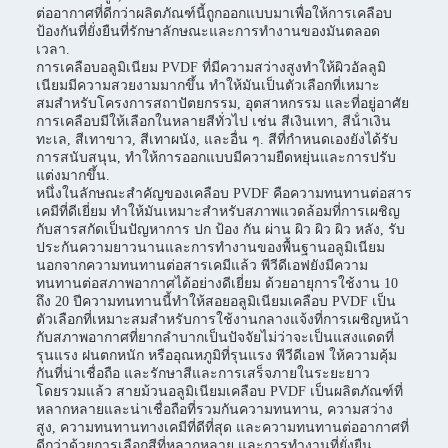
ต่ออากาศที่ดีกว่าผลิตภัณฑ์นี้ถูกออกแบบมาเพื่อให้การเคลือบ
ป้องกันที่ยั่งยืนที่รักษาลักษณะและการทํางานของมันตลอด
เวลา.
การเคลือบอลูมิเนียม PVDF ที่มีความสว่างสูงทําให้ผิวอัลลูมิ
เนียมมีความสวยงามมากขึ้น ทําให้มันเป็นตัวเลือกที่เหมาะ
สมสําหรับโครงการสถาปัตยกรรม, อุตสาหกรรม และที่อยู่อาศัย
การเคลือบมีให้เลือกในหลายสีทั่วไป เช่น สีเงินเทา, สีน้ําเงิน
ทะเล, สีเทาขาว, สีเทาผนัง, และอื่น ๆ. สีที่กําหนดเองยังได้รับ
การสนับสนุน, ทําให้การออกแบบมีความยืดหยุ่นและการปรับ
แต่งมากขึ้น.
หนึ่งในลักษณะสําคัญของเคลือบ PVDF คือความทนทานต่อสาร
เคมีที่ดีเยี่ยม ทําให้มันเหมาะสําหรับสภาพแวดล้อมที่การเผชิญ
กับสารสกัดเป็นปัญหาการ ปก ป้อง กัน ผ่าน ผิว ผิว ผิว หลัง, รับ
ประกันความยาวนานและการทํางานของพื้นฐานอลูมิเนียม
นอกจากความทนทานต่อสารเคมีแล้ว พีวีดีเอฟยังมีความ
ทนทานต่อสภาพอากาศได้อย่างดีเยี่ยม ด้วยอายุการใช้งาน 10
ถึง 20 ปีความทนทานนี้ทําให้สอยอลูมิเนียมเคลือบ PVDF เป็น
ตัวเลือกที่เหมาะสมสําหรับการใช้งานกลางแจ้งที่การเผชิญหน้า
กับสภาพอากาศที่ยากลําบากเป็นปัจจัยไม่ว่าจะเป็นแสงแดดที่
รุนแรง ฝนตกหนัก หรืออุณหภูมิที่รุนแรง พีวีดีเอฟ ให้ความคุ้ม
กันที่น่าเชื่อถือ และรักษาสีและการเสร็จภายในระยะยาว
โดยรวมแล้ว สายม้วนอลูมิเนียมเคลือบ PVDF เป็นผลิตภัณฑ์ที่
หลากหลายและน่าเชื่อถือที่รวมกันความทนทาน, ความสว่าง
สูง, ความทนทานทางเคมีที่ดีที่สุด และความทนทานต่ออากาศที่
ดีกว่าด้วยการเลือกสีที่หลากหลาย และการทํางานที่ยั่งยืน,