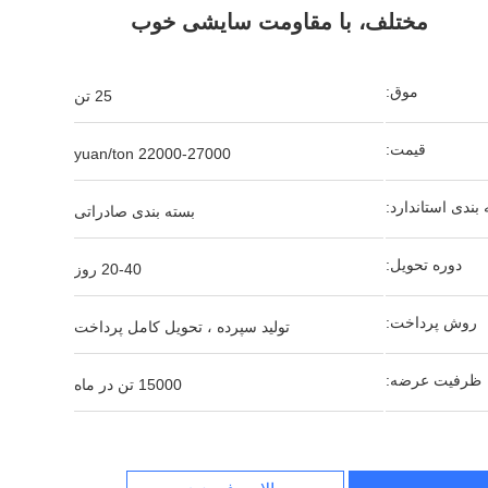
مختلف، با مقاومت سایشی خوب
موق:
25 تن
قیمت:
22000-27000 yuan/ton
بندی استاندارد:
بسته بندی صادراتی
دوره تحویل:
20-40 روز
روش پرداخت:
تولید سپرده ، تحویل کامل پرداخت
ظرفیت عرضه:
15000 تن در ماه