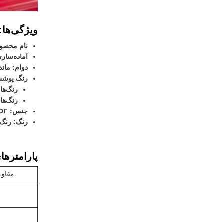
ویژگی‌ها:
نام محصول:
آماده‌سا
دوام: مان
رنگ پوش
رنگ‌ها
رنگ‌ها
جنس: PVDF (فلوراید پلی وینیلیدین) و آلومینیوم
رنگ: رنگ
پارامترها
مقاوم