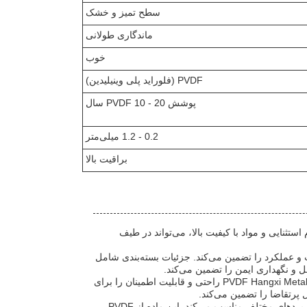
سطح تمیز و خشک
ماندگاری طولانی
خوب
PVDF (فلوراید پلی وینیلیدین)
پوشش PVDF 10 - 20 سال
0.2 - 1.2 میلی‌متر
براقیت بالا
است که به دلیل دوام استثنایی و مواد با کیفیت بالا، می‌تواند در طیف
ست که استانداردهای بالای کیفیت و عملکرد را تضمین می‌کند. جزئیات بسته‌بندی شامل
 و نگهداری ایمن را تضمین می‌کند.
با زمان تحویل 20-40 روز و شرایط پرداخت شامل L/C و T/T، محصول پوشش آلومینیومی PVDF Hangxi Metal راحتی و قابلیت اطمینان را برای
پوشش آلومینیومی PVDF به دلیل دوام طولانی‌مدت خود شناخته شده است و آن را برای کاربردهای مختلف مناسب می‌کند. این ماده از PVDF