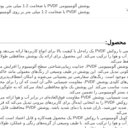
پوشش آلومینیومی PVDF با ضخامت 1.2 میلی متر
, 
پوشش آ
:
پوشش PVDF با ضخامت 1.2 میلی متر بر روی آلومینیوم
 محصول:
کویل آلومینیومی با روکش PVDF یک راه‌حل با کیفیت بالا برای انواع کاربرده
ر آب و هوا را ترکیب می‌کند. این محصول برای ارائه یک پوشش محافظتی طول
ظ می‌کند.
پایان براق با پوشش آلومینیومی PVDF، جذابیت زیبایی‌شناختی سطح آلومین
نی تبدیل می‌کند. این پوشش در طیف وسیعی از رنگ‌های معمولی مانند خاکس
ه موجود است. رنگ‌های سفارشی نیز پشتیبانی می‌شوند و امکان انعطاف‌پذیری
یکی از ویژگی‌های کلیدی پوشش PVDF، مقاومت شیمیایی عالی آن است ک
است، مناسب می‌کند. این پوشش یک مانع محافظتی ایجاد می‌کند که به جلوگیر
بستر آلومینیومی را تضمین می‌کند.
آلومینیومی با روکش PVDF را به انتخابی ایده‌آل برای کاربردهای بیرونی تب
است. چه نور شدید خورشید، بارا
ی‌کند.
به طور کلی، کویل آلومینیومی با روکش PVDF یک محصول همه‌کاره
ر آب و هوا را ترکیب می‌کند. با طیف وسیعی از گزینه‌های رنگی و عملکرد طول