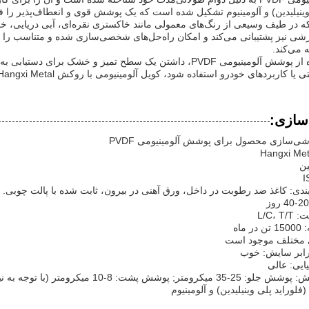
وینیلیدین) و آلومینیوم تشکیل شده است که یک پوشش قوی و انعطاف‌پذیر را ف
 در طیف وسیعی از رنگ‌های معمولی مانند خاکستری نقره‌ای، آبی دریایی، خ
ی نیز پشتیبانی می‌کند و امکان راه‌حل‌های شخصی‌سازی شده و متناسب را فراه
می‌کند.
هنگام استفاده از پوشش آلومینیومی PVDF، داشتن یک سطح تمیز و 
های خودرو استفاده شود، کویل آلومینیومی با روکش PVDF Hangxi Metal در عملکرد و جذابیت زیبایی‌شناختی برتری دارد.
سازی:
‌سازی محصول برای پوشش آلومینیومی PVDF
ین
بندی: کاغذ ضد رطوبت در داخل، ورق آهنی در بیرون، ثابت شده با پالت چوبی.
L/C،
ماه
ی مختلف موجود است
رابر سایش: خوب
یی: عالی
پشت: 8-10 میکرومتر (با توجه به نیاز مشتری تنظیم می‌شود)