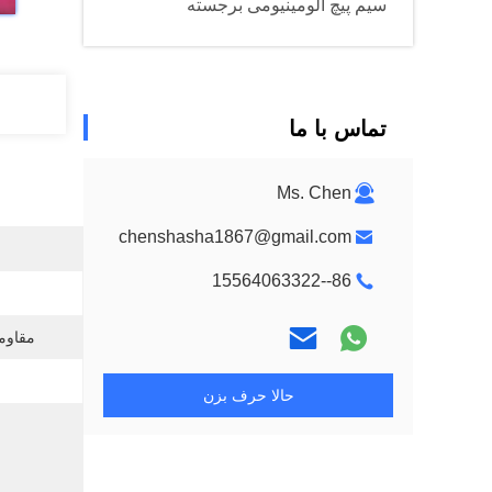
سیم پیچ آلومینیومی برجسته
تماس با ما
Ms. Chen
chenshasha1867@gmail.com
86--15564063322
مقاوم
حالا حرف بزن