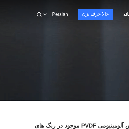
حالا حرف بزن
نه
Persian
پوشش آلومینیومی PVDF موجود در رنگ های