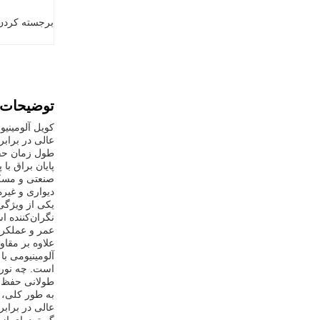
برجسته کردن
توضیحات
عالی در براب
طول زمان حف
صنعتی و مسکو
دیواری و غیر
نگران‌کننده 
عمر و عملکرد 
طولانی حفظ م
عالی در براب