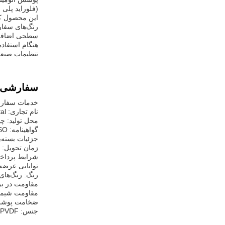
(فلوراید پلی 
این محصول که
رنگ‌های سفارش
سطحی اضافه 
تنظیمات صنعتی یا کاربرد
سفارشی‌
خدمات سفارشی
نام تجاری: Hangxi Metal
محل تولید: چ
گواهینامه: ISO
جزئیات بسته‌
زمان تحویل: 20-40 روز
شرایط پرداخت:  T/T
توانایی عرضه: 15000 تن در 
رنگ: رنگ‌ها
مقاومت در ب
مقاومت شیمیا
ضخامت پوشش: پوشش جلو: 25-35 میکرومتر; پوشش 
جنس: PVDF (فلوراید پلی وینیلیدین) و آلومینیوم