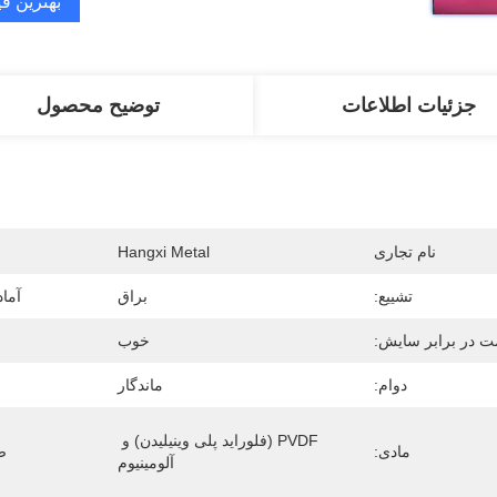
بهترین ق
جزئیات اطلاعات
توضیح محصول
نام تجاری
Hangxi Metal
تشییع:
براق
آما
ت در برابر سایش:
خوب
دوام:
ماندگار
PVDF (فلوراید پلی وینیلیدن) و 
مادی:
ض
آلومینیوم