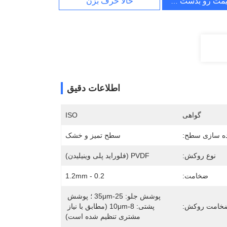
یمت رو بدست بیار
حالا حرف بزن
اطلاعات دقیق
گواهی
ISO
ده سازی سطح:
سطح تمیز و خشک
نوع روکش:
PVDF (فلوراید پلی وینیلیدن)
ضخامت:
0.2 - 1.2mm
پوشش جلو: 25-35μm ؛ پوشش 
خامت روکش:
پشتی: 8-10μm (مطابق با نیاز 
مشتری تنظیم شده است)