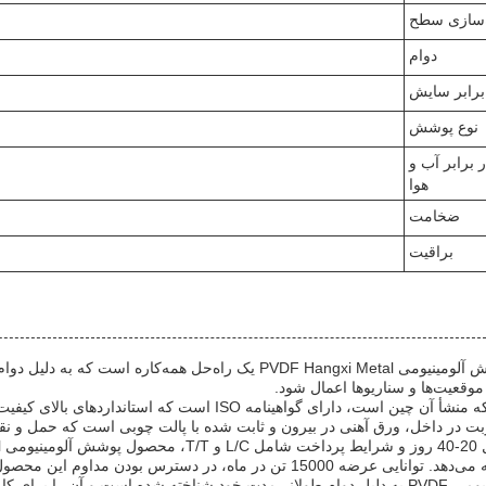
ه‌سازی سطح
دوام
برابر سایش
نوع پوشش
 برابر آب و
هوا
ضخامت
براقیت
محصول پوشش آلومینیومی PVDF Hangxi Metal یک راه‌حل همه‌کاره 
موقعیت‌ها و سناریوها اعمال شود.
این محصول که منشأ آن چین است، دارای گواهینامه ISO ا
ت در داخل، ورق آهنی در بیرون و ثابت شده با پالت چوبی است که حمل و نقل
15 تن در ماه، در دسترس بودن مداوم این محصول پرتقاضا را تضمین می‌کند.