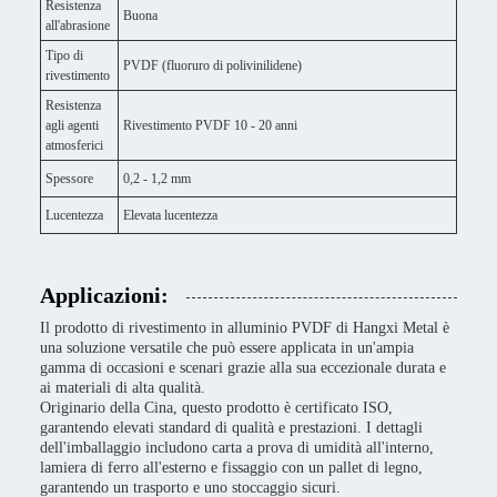
Resistenza
Buona
all'abrasione
Tipo di
PVDF (fluoruro di polivinilidene)
rivestimento
Resistenza
agli agenti
Rivestimento PVDF 10 - 20 anni
atmosferici
Spessore
0,2 - 1,2 mm
Lucentezza
Elevata lucentezza
Applicazioni:
Il prodotto di rivestimento in alluminio PVDF di Hangxi Metal è
una soluzione versatile che può essere applicata in un'ampia
gamma di occasioni e scenari grazie alla sua eccezionale durata e
ai materiali di alta qualità.
Originario della Cina, questo prodotto è certificato ISO,
garantendo elevati standard di qualità e prestazioni. I dettagli
dell'imballaggio includono carta a prova di umidità all'interno,
lamiera di ferro all'esterno e fissaggio con un pallet di legno,
garantendo un trasporto e uno stoccaggio sicuri.