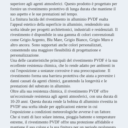
superiore agli agenti atmosferici. Questo prodotto è progettato per
fornire un rivestimento protettivo di lunga durata che mantiene il
suo aspetto e le sue prestazioni nel tempo.
La finitura lucida del rivestimento in alluminio PVDF esalta
l'appeal estetico della superficie in alluminio, rendendolo una
scelta ideale per progetti architettonici, industriali e residenziali. Il
rivestimento è disponibile in una gamma di colori convenzionali
come Grigio Argento, Blu Mare, Grigio Bianco, Grigio Muro e
altro ancora. Sono supportati anche colori personalizzati,
consentendo una maggiore flessibilità di progettazione e
personalizzazione.
Una delle caratteristiche principali del rivestimento PVDF è la sua
eccellente resistenza chimica, che lo rende adatto per ambienti in
cui l'esposizione a sostanze corrosive è una preoccupazione. Il
rivestimento forma una barriera protettiva che aiuta a prevenire i
danni causati da agenti chimici, garantendo la longevità e le
prestazioni del substrato in alluminio.
Oltre alla sua resistenza chimica, il rivestimento PVDF offre
un'eccezionale resistenza agli agenti atmosferici, con una durata di
10-20 anni. Questa durata rende la bobina di alluminio rivestita in
PVDF una scelta ideale per applicazioni esterne in cui
l'esposizione a condizioni meteorologiche avverse è un fattore.
Che si tratti di luce solare intensa, pioggia battente o temperature
estreme, il rivestimento PVDF offre una protezione affidabile e
mantiene il suo colore e la sua finitura per un periodo prolungato.