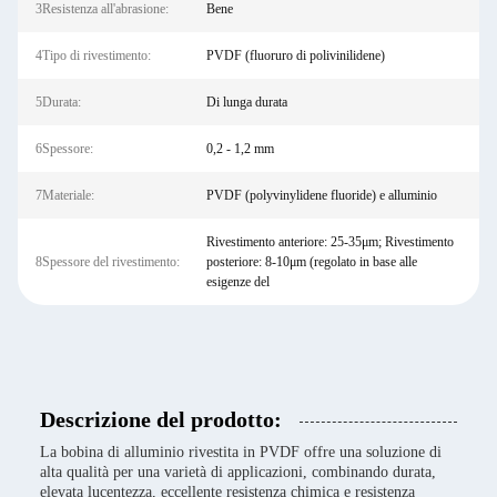
3Resistenza all'abrasione:
Bene
4Tipo di rivestimento:
PVDF (fluoruro di polivinilidene)
5Durata:
Di lunga durata
6Spessore:
0,2 - 1,2 mm
7Materiale:
PVDF (polyvinylidene fluoride) e alluminio
Rivestimento anteriore: 25-35μm; Rivestimento
8Spessore del rivestimento:
posteriore: 8-10μm (regolato in base alle
esigenze del
Descrizione del prodotto:
La bobina di alluminio rivestita in PVDF offre una soluzione di
alta qualità per una varietà di applicazioni, combinando durata,
elevata lucentezza, eccellente resistenza chimica e resistenza