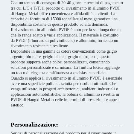
Con un tempo di consegna di 20-40 giorni e termini di pagamento
tra cui L/C e T/T, il prodotto di rivestimento in alluminio PVDF
di Hangxi Metal offre convenienza e affidabilità ai clienti. La
capacità di fornitura di 15000 tonnellate al mese garantisce una
disponibilità costante di questo prodotto ad alta domanda.
Il rivestimento in alluminio PVDF è noto per la sua lunga durata,
che lo rende adatto a varie applicazioni. Il materiale è costituito
da PVDF (Fluoruro di polivinilidene) e alluminio, fornendo un
rivestimento resistente e resiliente.
Disponibile in una gamma di colori convenzionali come grigio
argento, blu mare, grigio bianco, grigio muro, ecc., questo
prodotto supporta anche colori personalizzati, consentendo
soluzioni personalizzate e su misura. La finitura lucida aggiunge
un tocco di eleganza e raffinatezza a qualsiasi superficie.
Quando si applica il rivestimento in alluminio PVDF, è essenziale
avere una superficie pulita e asciutta per risultati ottimali. Che
venga utilizzato in progetti architettonici, ambienti industriali o
applicazioni automobilistiche, la bobina di alluminio rivestita in
PVDF di Hangxi Metal eccelle in termini di prestazioni e appeal
estetico.
Personalizzazione:
Servizi di personalizzazione del prodotto per il rivestimento in