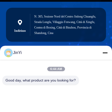
N. 305, Sezione Nord del Centro Jinlong Chuangfu,
Strada Longfa, Villaggio Fenwang, Città di Xingfu,
Contea di Boxing, Città di Binzhou, Provincia di
Indirizzo
Shandong, Cina
JinYi
chenshasha1867@gmail.com
E-mail
6:44 AM
Good day, what product are you looking for?
0086-15564063322
Telefono