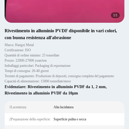
1
/
1
Rivestimento in alluminio PVDF disponibile in vari colori,
con buona resistenza all'abrasione
Marca: Hangxi Metal
Certificazione: ISO
Quantità di ordine minimo: 25 tonnellate
Prezzo: 22000-27000 yuan/ton
Imballaggi particolari: Packaging di esportazione
Tempi di consegna: 20-40 giorni
Termini di pagamento: Produzione di depositi, consegna completa del pagamento
Capacità di alimentazione: 15000 tonnellate/mese
Evidenziare:
Rivestimento in alluminio PVDF da 1
,
2 mm
,
Rivestimento in alluminio PVDF da 10μm
1Lucentezza:
Alta lucidatura
2Preparazione della superficie:
Superficie pulita e secca