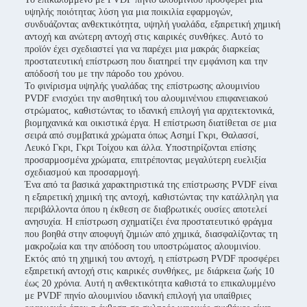
υψηλής ποιότητας λύση για μια ποικιλία εφαρμογών,
συνδυάζοντας ανθεκτικότητα, υψηλή γυαλάδα, εξαιρετική χημική
αντοχή και ανώτερη αντοχή στις καιρικές συνθήκες. Αυτό το
προϊόν έχει σχεδιαστεί για να παρέχει μια μακράς διαρκείας
προστατευτική επίστρωση που διατηρεί την εμφάνιση και την
απόδοσή του με την πάροδο του χρόνου.
Το φινίρισμα υψηλής γυαλάδας της επίστρωσης αλουμινίου
PVDF ενισχύει την αισθητική του αλουμινένιου επιφανειακού
στρώματος, καθιστώντας το ιδανική επιλογή για αρχιτεκτονικά,
βιομηχανικά και οικιστικά έργα. Η επίστρωση διατίθεται σε μια
σειρά από συμβατικά χρώματα όπως Ασημί Γκρι, Θαλασσί,
Λευκό Γκρι, Γκρι Τοίχου και άλλα. Υποστηρίζονται επίσης
προσαρμοσμένα χρώματα, επιτρέποντας μεγαλύτερη ευελιξία
σχεδιασμού και προσαρμογή.
Ένα από τα βασικά χαρακτηριστικά της επίστρωσης PVDF είναι
η εξαιρετική χημική της αντοχή, καθιστώντας την κατάλληλη για
περιβάλλοντα όπου η έκθεση σε διαβρωτικές ουσίες αποτελεί
ανησυχία. Η επίστρωση σχηματίζει ένα προστατευτικό φράγμα
που βοηθά στην αποφυγή ζημιών από χημικά, διασφαλίζοντας τη
μακροζωία και την απόδοση του υποστρώματος αλουμινίου.
Εκτός από τη χημική του αντοχή, η επίστρωση PVDF προσφέρει
εξαιρετική αντοχή στις καιρικές συνθήκες, με διάρκεια ζωής 10
έως 20 χρόνια. Αυτή η ανθεκτικότητα καθιστά το επικαλυμμένο
με PVDF πηνίο αλουμινίου ιδανική επιλογή για υπαίθριες