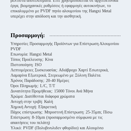
βέλτιστα αποτελέσματα. Είτε χρησιμοποιείται σε αρχιτεκτονικά
έργα, βιομηχανικές ρυθμίσεις ή εφαρμογές αυτοκινήτων, το
επικαλυμμένο με PVDF πηνίο αλουμινίου της Hangxi Metal
υπερέχει στην απόδοση και την αισθητική.
Προσαρμογή:
Υπηρεσίες Προσαρμογής Προϊόντων για Επίστρωση Αλουμινίου
PVDF
Επωνυμία: Hangxi Metal
Τόπος Προέλευσης: Κίνα
Πιστοποίηση: ISO
Λεπτομέρειες Συσκευασίας: Αδιάβροχο Χαρτί Εσωτερικά,
Λαμαρίνα Εξωτερικά, Στερεωμένο με Ξύλινη Παλέτα.
Χρόνος Παράδοσης: 20-40 Ημέρες
Όροι Πληρωμής: L/C, T/T
Δυνατότητα Προμήθειας: 15000 Τόνοι Ανά Μήνα
Χρώμα: Διατίθενται διάφορα χρώματα
Αντοχή στην τριβή: Καλή
Χημική Αντοχή: Εξαιρετική
Πάχος επίστρωσης: Μπροστινή Επίστρωση: 25-35μm; Πίσω
Επίστρωση: 8-10μm (προσαρμοσμένο σύμφωνα με τις
απαιτήσεις του πελάτη)
Υλικό: PVDF (Πολυβινυλιδεν φθορίδιο) και Αλουμίνιο