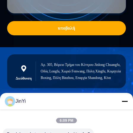
υποβολή
Αρ. 305, Βόρειο Τμήμα του Κέντρου Jinlong Chuangfu,
Οδός Longfa, Χωριό Fenwang, Πόλη Xingfu, Κομητεία
Boxing, Πόλη Binzhou, Επαρχία Shandong, Κίνα
Διεύθυνση
JinYi
chenshasha1867@gmail.com
Ηλεκτρονικό
6:09 PM