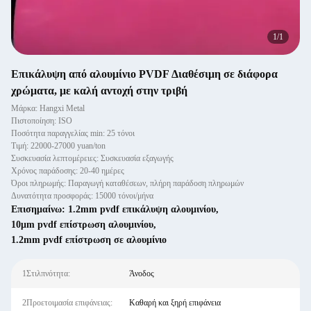
1
/
1
Επικάλυψη από αλουμίνιο PVDF Διαθέσιμη σε διάφορα
χρώματα, με καλή αντοχή στην τριβή
Μάρκα: Hangxi Metal
Πιστοποίηση: ISO
Ποσότητα παραγγελίας min: 25 τόνοι
Τιμή: 22000-27000 yuan/ton
Συσκευασία λεπτομέρειες: Συσκευασία εξαγωγής
Χρόνος παράδοσης: 20-40 ημέρες
Όροι πληρωμής: Παραγωγή καταθέσεων, πλήρη παράδοση πληρωμών
Δυνατότητα προσφοράς: 15000 τόνοι/μήνα
Επισημαίνω:
1.2mm pvdf επικάλυψη αλουμινίου
,
10μm pvdf επίστρωση αλουμινίου
,
1.2mm pvdf επίστρωση σε αλουμίνιο
1Στιλπνότητα:
Άνοδος
2Προετοιμασία επιφάνειας:
Καθαρή και ξηρή επιφάνεια