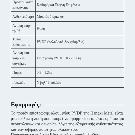
Προετοιμασία
Καθαρή και Στεγνή Επιφάνεια
Επιφάνειας
Ανθεκτικότητα
Μακράς διαρκείας
Αντοχή στην
Καλή
τριβή
Τύπος
PVDF (πολυβινυλιδεν φθορίδιο)
Επίστρωσης
Αντοχή στις
καιρικές
Επίστρωση PVDF 10 - 20 Έτη
συνθήκες
Πάχος
0,2 - 1,2mm
Γυαλάδα
Υψηλή Γυαλάδα
Εφαρμογές:
Το προϊόν επίστρωσης αλουμινίου PVDF της Hangxi Metal είναι
μια ευέλικτη λύση που μπορεί να εφαρμοστεί σε ένα ευρύ φάσμα
περιπτώσεων και σεναρίων λόγω της εξαιρετικής ανθεκτικότητας
και των υψηλής ποιότητας υλικών του.
Προερχόμενο από την Κίνα, αυτό το προϊόν διαθέτει