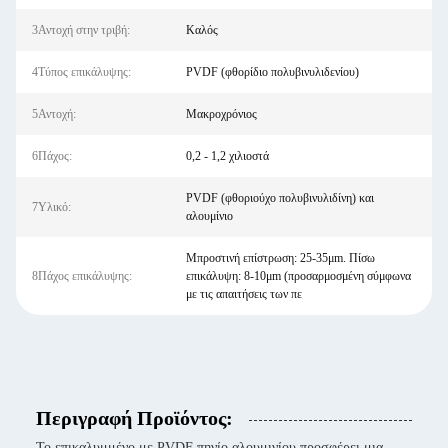
3Αντοχή στην τριβή:
Καλός
4Τύπος επικάλυψης:
PVDF (φθορίδιο πολυβινυλιδενίου)
5Αντοχή:
Μακροχρόνιος
6Πάχος:
0,2 - 1,2 χιλιοστά
PVDF (φθοριούχο πολυβινυλιδίνη) και
7Υλικό:
αλουμίνιο
Μπροστινή επίστρωση: 25-35μm. Πίσω
8Πάχος επικάλυψης:
επικάλυψη: 8-10μm (προσαρμοσμένη σύμφωνα
με τις απαιτήσεις των πε
Περιγραφή Προϊόντος:
Το επικαλυμμένο με PVDF πηνίο αλουμινίου προσφέρει μια