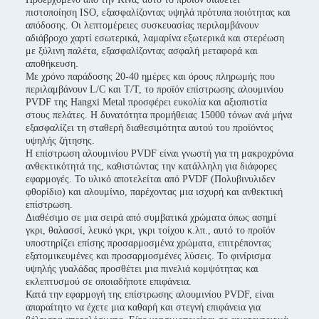
πιστοποίηση ISO, εξασφαλίζοντας υψηλά πρότυπα ποιότητας και
απόδοσης. Οι λεπτομέρειες συσκευασίας περιλαμβάνουν
αδιάβροχο χαρτί εσωτερικά, λαμαρίνα εξωτερικά και στερέωση
με ξύλινη παλέτα, εξασφαλίζοντας ασφαλή μεταφορά και
αποθήκευση.
Με χρόνο παράδοσης 20-40 ημέρες και όρους πληρωμής που
περιλαμβάνουν L/C και T/T, το προϊόν επίστρωσης αλουμινίου
PVDF της Hangxi Metal προσφέρει ευκολία και αξιοπιστία
στους πελάτες. Η δυνατότητα προμήθειας 15000 τόνων ανά μήνα
εξασφαλίζει τη σταθερή διαθεσιμότητα αυτού του προϊόντος
υψηλής ζήτησης.
Η επίστρωση αλουμινίου PVDF είναι γνωστή για τη μακροχρόνια
ανθεκτικότητά της, καθιστώντας την κατάλληλη για διάφορες
εφαρμογές. Το υλικό αποτελείται από PVDF (Πολυβινυλιδεν
φθορίδιο) και αλουμίνιο, παρέχοντας μια ισχυρή και ανθεκτική
επίστρωση.
Διαθέσιμο σε μια σειρά από συμβατικά χρώματα όπως ασημί
γκρι, θαλασσί, λευκό γκρι, γκρι τοίχου κ.λπ., αυτό το προϊόν
υποστηρίζει επίσης προσαρμοσμένα χρώματα, επιτρέποντας
εξατομικευμένες και προσαρμοσμένες λύσεις. Το φινίρισμα
υψηλής γυαλάδας προσθέτει μια πινελιά κομψότητας και
εκλεπτυσμού σε οποιαδήποτε επιφάνεια.
Κατά την εφαρμογή της επίστρωσης αλουμινίου PVDF, είναι
απαραίτητο να έχετε μια καθαρή και στεγνή επιφάνεια για