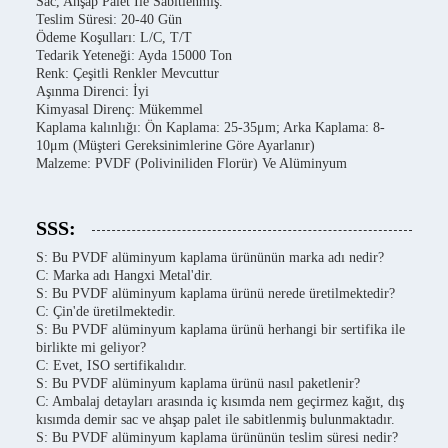
Sac, Ahşap Palet İle Sabitlenmiş.
Teslim Süresi: 20-40 Gün
Ödeme Koşulları: L/C, T/T
Tedarik Yeteneği: Ayda 15000 Ton
Renk: Çeşitli Renkler Mevcuttur
Aşınma Direnci: İyi
Kimyasal Direnç: Mükemmel
Kaplama kalınlığı: Ön Kaplama: 25-35μm; Arka Kaplama: 8-
10μm (Müşteri Gereksinimlerine Göre Ayarlanır)
Malzeme: PVDF (Poliviniliden Florür) Ve Alüminyum
SSS:
S: Bu PVDF alüminyum kaplama ürününün marka adı nedir?
C: Marka adı Hangxi Metal'dir.
S: Bu PVDF alüminyum kaplama ürünü nerede üretilmektedir?
C: Çin'de üretilmektedir.
S: Bu PVDF alüminyum kaplama ürünü herhangi bir sertifika ile
birlikte mi geliyor?
C: Evet, ISO sertifikalıdır.
S: Bu PVDF alüminyum kaplama ürünü nasıl paketlenir?
C: Ambalaj detayları arasında iç kısımda nem geçirmez kağıt, dış
kısımda demir sac ve ahşap palet ile sabitlenmiş bulunmaktadır.
S: Bu PVDF alüminyum kaplama ürününün teslim süresi nedir?