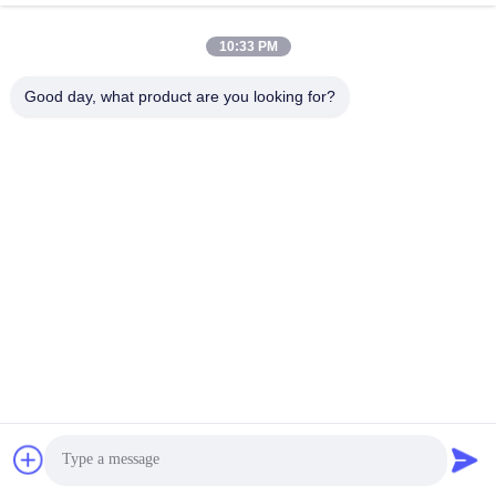
chenshasha1867@gmail.com
E-posta
10:33 PM
Good day, what product are you looking for?
0086-15564063322
Telefon.
Shandong Hangxi Metal Technology Co., Ltd.
Shandong Hangxi Metal Technology Co., Ltd.
En İyi Fiyatı Alın
Şimdi konuşalım.
Şimdi konuşalım.