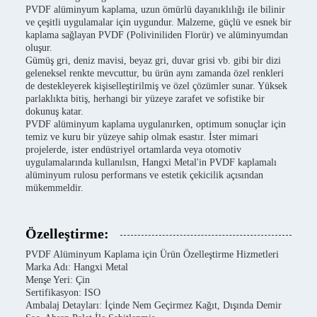
PVDF alüminyum kaplama, uzun ömürlü dayanıklılığı ile bilinir
ve çeşitli uygulamalar için uygundur. Malzeme, güçlü ve esnek bir
kaplama sağlayan PVDF (Poliviniliden Florür) ve alüminyumdan
oluşur.
Gümüş gri, deniz mavisi, beyaz gri, duvar grisi vb. gibi bir dizi
geleneksel renkte mevcuttur, bu ürün aynı zamanda özel renkleri
de destekleyerek kişiselleştirilmiş ve özel çözümler sunar. Yüksek
parlaklıkta bitiş, herhangi bir yüzeye zarafet ve sofistike bir
dokunuş katar.
PVDF alüminyum kaplama uygulanırken, optimum sonuçlar için
temiz ve kuru bir yüzeye sahip olmak esastır. İster mimari
projelerde, ister endüstriyel ortamlarda veya otomotiv
uygulamalarında kullanılsın, Hangxi Metal'in PVDF kaplamalı
alüminyum rulosu performans ve estetik çekicilik açısından
mükemmeldir.
Özelleştirme:
PVDF Alüminyum Kaplama için Ürün Özelleştirme Hizmetleri
Marka Adı: Hangxi Metal
Menşe Yeri: Çin
Sertifikasyon: ISO
Ambalaj Detayları: İçinde Nem Geçirmez Kağıt, Dışında Demir