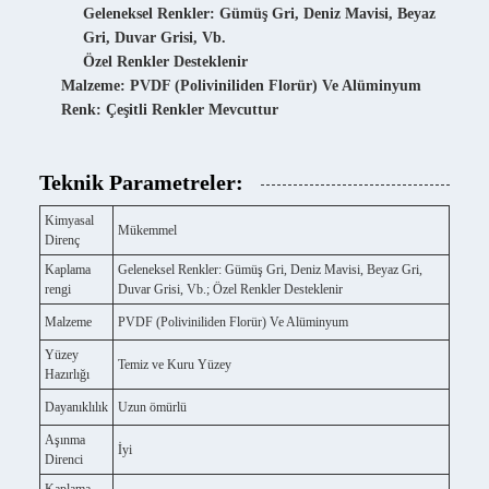
Geleneksel Renkler: Gümüş Gri, Deniz Mavisi, Beyaz
Gri, Duvar Grisi, Vb.
Özel Renkler Desteklenir
Malzeme: PVDF (Poliviniliden Florür) Ve Alüminyum
Renk: Çeşitli Renkler Mevcuttur
Teknik Parametreler:
Kimyasal
Mükemmel
Direnç
Kaplama
Geleneksel Renkler: Gümüş Gri, Deniz Mavisi, Beyaz Gri,
rengi
Duvar Grisi, Vb.; Özel Renkler Desteklenir
Malzeme
PVDF (Poliviniliden Florür) Ve Alüminyum
Yüzey
Temiz ve Kuru Yüzey
Hazırlığı
Dayanıklılık
Uzun ömürlü
Aşınma
İyi
Direnci