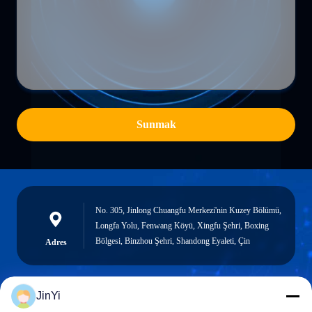
Sunmak
No. 305, Jinlong Chuangfu Merkezi'nin Kuzey Bölümü,
Longfa Yolu, Fenwang Köyü, Xingfu Şehri, Boxing
Bölgesi, Binzhou Şehri, Shandong Eyaleti, Çin
Adres
JinYi