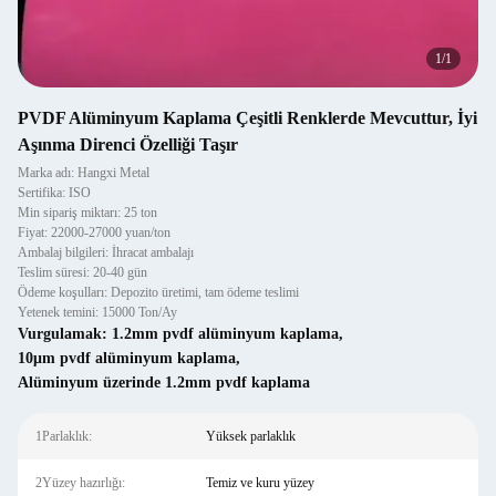
1
/
1
PVDF Alüminyum Kaplama Çeşitli Renklerde Mevcuttur, İyi
Aşınma Direnci Özelliği Taşır
Marka adı: Hangxi Metal
Sertifika: ISO
Min sipariş miktarı: 25 ton
Fiyat: 22000-27000 yuan/ton
Ambalaj bilgileri: İhracat ambalajı
Teslim süresi: 20-40 gün
Ödeme koşulları: Depozito üretimi, tam ödeme teslimi
Yetenek temini: 15000 Ton/Ay
Vurgulamak:
1.2mm pvdf alüminyum kaplama
,
10μm pvdf alüminyum kaplama
,
Alüminyum üzerinde 1.2mm pvdf kaplama
1Parlaklık:
Yüksek parlaklık
2Yüzey hazırlığı:
Temiz ve kuru yüzey