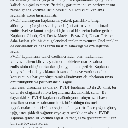
kaliteli bir çözüm sunar. Bu ürün, görünümünü ve performansını
zaman içinde koruyan uzun ömürlü bir koruyucu kaplama
sağlamak üzere tasarlanmıştır.
PVDF alüminyum kaplamanın yüksek parlaklıkta bitişi,
alüminyum yüzeyin estetik çekiciliğini artırır ve onu mimari,
endüstriyel ve konut projeleri için ideal bir seçim haline getirir.
Kaplama, Gümüş Gri, Deniz Mavisi, Beyaz Gri, Duvar Grisi ve
daha fazlası gibi bir dizi geleneksel renkte mevcuttur. Özel renkler
de desteklenir ve daha fazla tasarım esnekliği ve özelleştirme
sağlar.
PVDF kaplamanın temel özelliklerinden biri, mükemmel
kimyasal direncidir ve aşındırıcı maddelere maruz kalma
endişesinin olduğu ortamlar için uygun hale getirir. Kaplama,
kimyasallardan kaynaklanan hasarı önlemeye yardımcı olan
koruyucu bir bariyer oluşturarak alüminyum alt tabakanın uzun
ömürlülüğünü ve performansını sağlar.
Kimyasal direncine ek olarak, PVDF kaplama, 10 ila 20 yıllık bir
ömür ile olağanüstü hava koşullarına dayanıklılık sunar. Bu
dayanıklılık, PVDF kaplamalı alüminyum ruloyu, sert hava
koşullarına maruz kalmanın bir faktör olduğu dış mekan
uygulamaları için ideal bir seçim haline getirir. İster yoğun güneş
ışığı, ister şiddetli yağmur veya aşırı sıcaklıklar olsun, PVDF
kaplama güvenilir koruma sağlar ve rengini ve görünümünü uzun
bir süre boyunca korur.