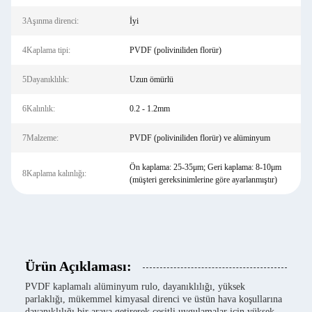
3Aşınma direnci:
İyi
4Kaplama tipi:
PVDF (poliviniliden florür)
5Dayanıklılık:
Uzun ömürlü
6Kalınlık:
0.2 - 1.2mm
7Malzeme:
PVDF (poliviniliden florür) ve alüminyum
Ön kaplama: 25-35μm; Geri kaplama: 8-10μm
8Kaplama kalınlığı:
(müşteri gereksinimlerine göre ayarlanmıştır)
Ürün Açıklaması:
PVDF kaplamalı alüminyum rulo, dayanıklılığı, yüksek
parlaklığı, mükemmel kimyasal direnci ve üstün hava koşullarına
dayanıklılığı bir araya getirerek çeşitli uygulamalar için yüksek