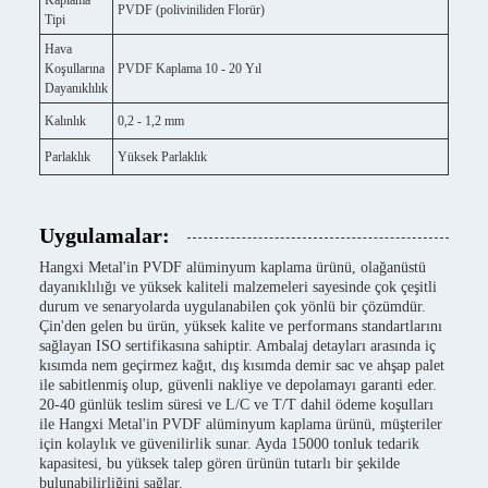
Kaplama
PVDF (poliviniliden Florür)
Tipi
Hava
Koşullarına
PVDF Kaplama 10 - 20 Yıl
Dayanıklılık
Kalınlık
0,2 - 1,2 mm
Parlaklık
Yüksek Parlaklık
Uygulamalar:
Hangxi Metal'in PVDF alüminyum kaplama ürünü, olağanüstü
dayanıklılığı ve yüksek kaliteli malzemeleri sayesinde çok çeşitli
durum ve senaryolarda uygulanabilen çok yönlü bir çözümdür.
Çin'den gelen bu ürün, yüksek kalite ve performans standartlarını
sağlayan ISO sertifikasına sahiptir. Ambalaj detayları arasında iç
kısımda nem geçirmez kağıt, dış kısımda demir sac ve ahşap palet
ile sabitlenmiş olup, güvenli nakliye ve depolamayı garanti eder.
20-40 günlük teslim süresi ve L/C ve T/T dahil ödeme koşulları
ile Hangxi Metal'in PVDF alüminyum kaplama ürünü, müşteriler
için kolaylık ve güvenilirlik sunar. Ayda 15000 tonluk tedarik
kapasitesi, bu yüksek talep gören ürünün tutarlı bir şekilde
bulunabilirliğini sağlar.