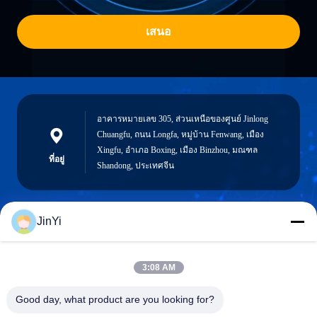
เสนอ
อาคารหมายเลข 305, ส่วนเหนือของศูนย์ Jinlong
Chuangfu, ถนน Longfa, หมู่บ้าน Fenwang, เมือง
Xingfu, อำเภอ Boxing, เมือง Binzhou, มณฑล
ที่อยู่
Shandong, ประเทศจีน
JinYi
chenshasha1867@gmail.com
อีเมล
3:08 AM
Good day, what product are you looking for?