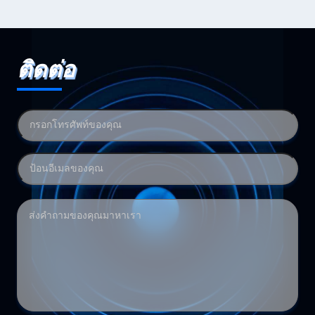
ติดต่อ