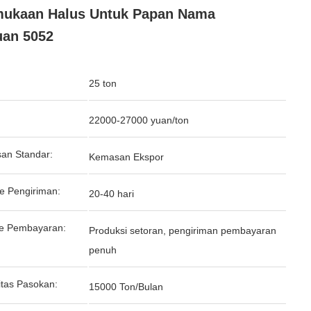
mukaan Halus Untuk Papan Nama
an 5052
25 ton
:
22000-27000 yuan/ton
an Standar:
Kemasan Ekspor
e Pengiriman:
20-40 hari
e Pembayaran:
Produksi setoran, pengiriman pembayaran
penuh
tas Pasokan:
15000 Ton/Bulan