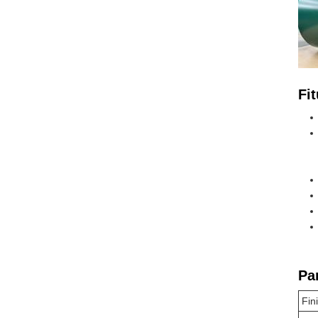
Fit
Pa
Fin