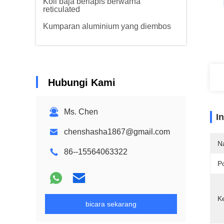
Koil baja berlapis berwarna
reticulated
Kumparan aluminium yang diembos
Hubungi Kami
Ms. Chen
I
chenshasha1867@gmail.com
N
86--15564063322
P
K
bicara sekarang