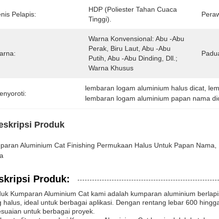
HDP (poliester Tahan Cuaca 
nis Pelapis:
Pera
Tinggi).
Warna Konvensional: Abu -abu 
Perak, Biru Laut, Abu -abu 
arna:
Padu
Putih, Abu -abu Dinding, Dll.; 
Warna Khusus 
lembaran logam aluminium halus dicat
, 
lem
enyoroti:
lembaran logam aluminium papan nama di
eskripsi Produk
paran Aluminium Cat Finishing Permukaan Halus Untuk Papan Nama, 
a
skripsi Produk:
uk Kumparan Aluminium Cat kami adalah kumparan aluminium berlapis
 halus, ideal untuk berbagai aplikasi. Dengan rentang lebar 600 hingg
suaian untuk berbagai proyek.