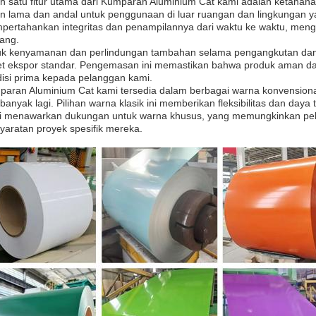
h satu fitur utama dari Kumparan Aluminium Cat kami adalah ketahana
n lama dan andal untuk penggunaan di luar ruangan dan lingkungan y
ertahankan integritas dan penampilannya dari waktu ke waktu, men
ang.
uk kenyamanan dan perlindungan tambahan selama pengangkutan dan
t ekspor standar. Pengemasan ini memastikan bahwa produk aman dan 
isi prima kepada pelanggan kami.
aran Aluminium Cat kami tersedia dalam berbagai warna konvensional,
banyak lagi. Pilihan warna klasik ini memberikan fleksibilitas dan daya 
 menawarkan dukungan untuk warna khusus, yang memungkinkan pelan
yaratan proyek spesifik mereka.