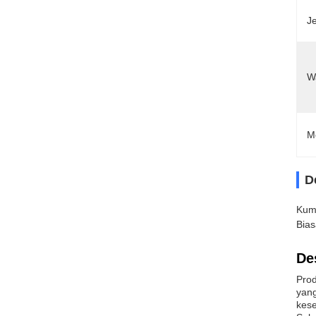
Je
W
M
D
Kum
Bias
De
Prod
yang
kese