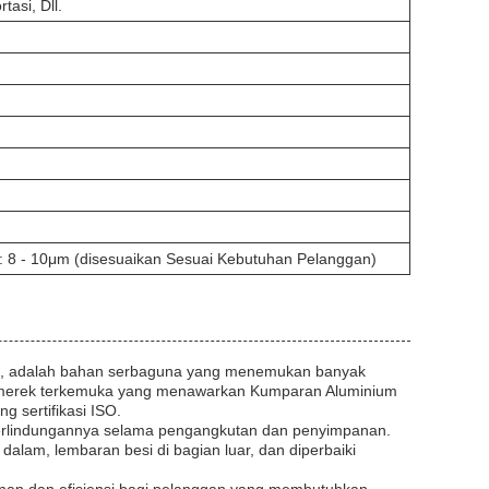
asi, Dll.
: 8 - 10μm (disesuaikan Sesuai Kebutuhan Pelanggan)
is, adalah bahan serbaguna yang menemukan banyak
tu merek terkemuka yang menawarkan Kumparan Aluminium
g sertifikasi ISO.
erlindungannya selama pengangkutan dan penyimpanan.
dalam, lembaran besi di bagian luar, dan diperbaiki