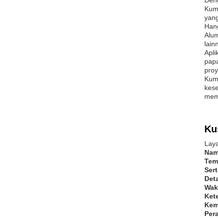
Den
Kump
yan
Han
Alum
lain
Apli
papa
proy
Kump
kese
memb
Ku
Laya
Nam
Tem
Sert
Det
Wak
Ket
Kem
Per