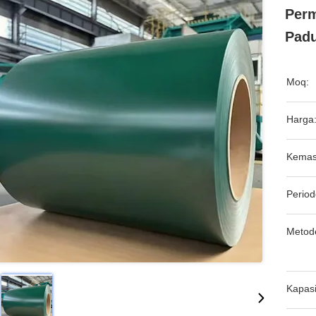
Per
Padu
Moq:
Harga
Kemas
Period
Metod
Kapasi