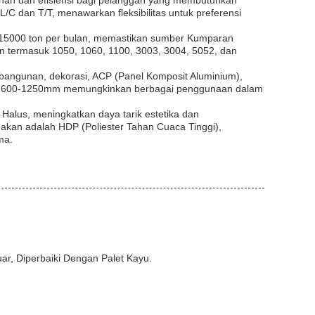
nan dan efisiensi bagi pelanggan yang membutuhkan
C dan T/T, menawarkan fleksibilitas untuk preferensi
15000 ton per bulan, memastikan sumber Kumparan
uan termasuk 1050, 1060, 1100, 3003, 3004, 5052, dan
bangunan, dekorasi, ACP (Panel Komposit Aluminium),
aitu 600-1250mm memungkinkan berbagai penggunaan dalam
alus, meningkatkan daya tarik estetika dan
nakan adalah HDP (Poliester Tahan Cuaca Tinggi),
ma.
ar, Diperbaiki Dengan Palet Kayu.