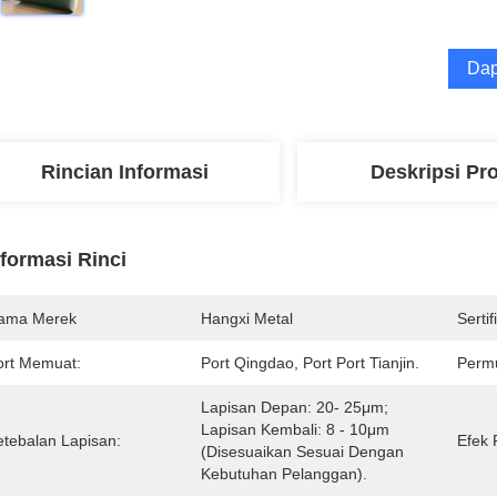
Dap
Rincian Informasi
Deskripsi Pr
nformasi Rinci
ama Merek
Hangxi Metal
Sertif
ort Memuat:
Port Qingdao, Port Port Tianjin.
Permu
Lapisan Depan: 20- 25μm; 
Lapisan Kembali: 8 - 10μm 
etebalan Lapisan:
Efek
(disesuaikan Sesuai Dengan 
Kebutuhan Pelanggan).