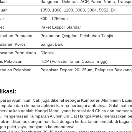
ikasi
Bangunan, Dekorasi, ACP, Papan Nama, Transport
duan
1050, 1060, 1100, 3003, 3004, 5052, Dll.
ar
600 - 1250mm
et
Paket Ekspor Standar
abuhan Pemuatan
Pelabuhan Qingdao, Pelabuhan Tianjin.
ahanan Korosi
Sangat Baik
awatan Permukaan
Dilapisi
is Pelapisan
HDP (Poliester Tahan Cuaca Tinggi)
ebalan Pelapisan
Pelapisan Depan: 20- 25μm; Pelapisan Belakang
ikasi:
paran Aluminium Cat, juga dikenal sebagai Kumparan Aluminium Lap
mpatan dan skenario aplikasi karena berbagai atributnya. Salah sa
berkualitas adalah Hangxi Metal, yang berasal dari China dan memegan
ail Pengemasan Kumparan Aluminium Cat Hangxi Metal memastikan p
uk ini dikemas dengan hati-hati dengan kertas tahan lembab di bagian 
gan palet kayu, menjamin keamanannya.