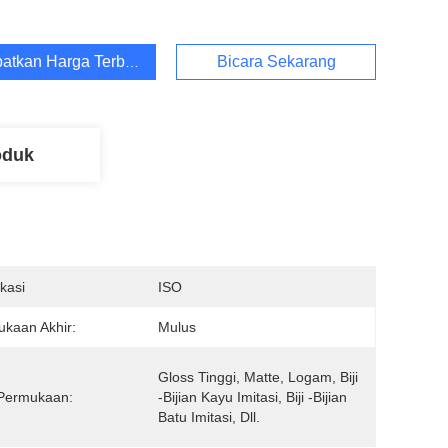
atkan Harga Terbaik
Bicara Sekarang
oduk
ikasi
ISO
kaan Akhir:
Mulus
Gloss Tinggi, Matte, Logam, Biji 
 Permukaan:
-bijian Kayu Imitasi, Biji -bijian 
Batu Imitasi, Dll.