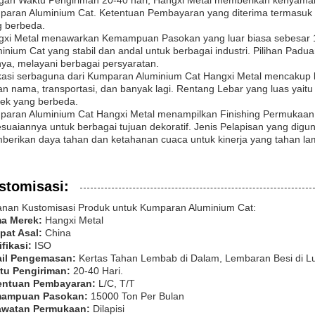
gan Waktu Pengiriman 20-40 hari, Hangxi Metal memberikan kenyama
aran Aluminium Cat. Ketentuan Pembayaran yang diterima termasuk L/
g berbeda.
gxi Metal menawarkan Kemampuan Pasokan yang luar biasa sebesar 
inium Cat yang stabil dan andal untuk berbagai industri. Pilihan Pad
nya, melayani berbagai persyaratan.
kasi serbaguna dari Kumparan Aluminium Cat Hangxi Metal mencakup 
n nama, transportasi, dan banyak lagi. Rentang Lebar yang luas y
ek yang berbeda.
aran Aluminium Cat Hangxi Metal menampilkan Finishing Permukaan H
suaiannya untuk berbagai tujuan dekoratif. Jenis Pelapisan yang digu
erikan daya tahan dan ketahanan cuaca untuk kinerja yang tahan la
stomisasi:
nan Kustomisasi Produk untuk Kumparan Aluminium Cat:
a Merek:
Hangxi Metal
pat Asal:
China
ifikasi:
ISO
ail Pengemasan:
Kertas Tahan Lembab di Dalam, Lembaran Besi di Lu
tu Pengiriman:
20-40 Hari.
entuan Pembayaran:
L/C, T/T
ampuan Pasokan:
15000 Ton Per Bulan
awatan Permukaan:
Dilapisi