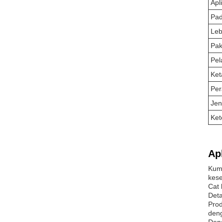
Apl
Pa
Leb
Pak
Pel
Ket
Per
Jen
Ket
Apl
Kum
kese
Cat 
Det
Prod
den