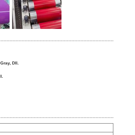
Gray, Dll.
l.