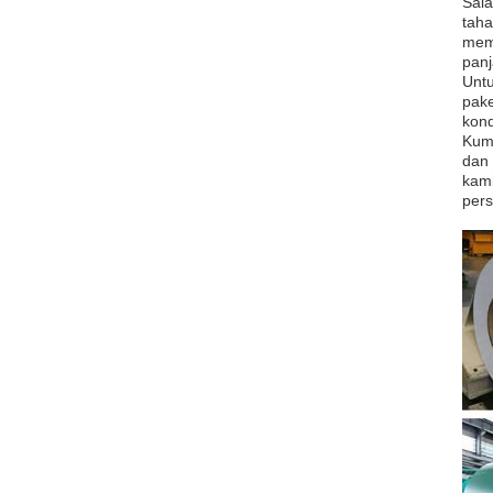
Sala
taha
memp
panj
Unt
pake
kond
Kump
dan 
kami
pers