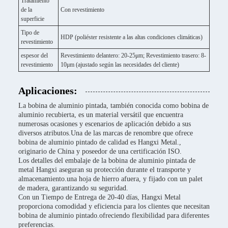
Tratamiento
de la
Con revestimiento
superficie
Tipo de
HDP (poliéster resistente a las altas condiciones climáticas)
revestimiento
espesor del
Revestimiento delantero: 20-25μm; Revestimiento trasero: 8-
revestimiento
10μm (ajustado según las necesidades del cliente)
Aplicaciones:
La bobina de aluminio pintada, también conocida como bobina de
aluminio recubierta, es un material versátil que encuentra
numerosas ocasiones y escenarios de aplicación debido a sus
diversos atributos.Una de las marcas de renombre que ofrece
bobina de aluminio pintado de calidad es Hangxi Metal.,
originario de China y poseedor de una certificación ISO.
Los detalles del embalaje de la bobina de aluminio pintada de
metal Hangxi aseguran su protección durante el transporte y
almacenamiento.una hoja de hierro afuera, y fijado con un palet
de madera, garantizando su seguridad.
Con un Tiempo de Entrega de 20-40 días, Hangxi Metal
proporciona comodidad y eficiencia para los clientes que necesitan
bobina de aluminio pintado.ofreciendo flexibilidad para diferentes
preferencias.