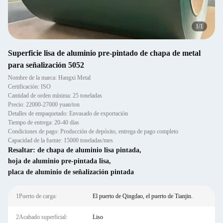
1
/
1
Superficie lisa de aluminio pre-pintado de chapa de metal
para señalización 5052
Nombre de la marca: Hangxi Metal
Certificación: ISO
Cantidad de orden mínima: 25 toneladas
Precio: 22000-27000 yuan/ton
Detalles de empaquetado: Envasado de exportación
Tiempo de entrega: 20-40 días
Condiciones de pago: Producción de depósito, entrega de pago completo
Capacidad de la fuente: 15000 toneladas/mes
Resaltar:
de chapa de aluminio lisa pintada
,
hoja de aluminio pre-pintada lisa
,
placa de aluminio de señalización pintada
1Puerto de carga:
El puerto de Qingdao, el puerto de Tianjin.
2Acabado superficial:
Liso