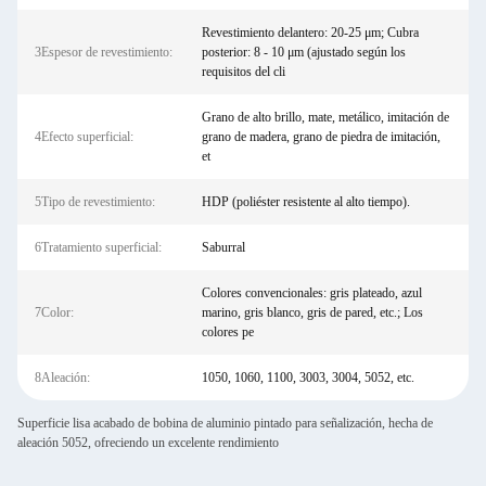
Revestimiento delantero: 20-25 μm; Cubra
3Espesor de revestimiento:
posterior: 8 - 10 μm (ajustado según los
requisitos del cli
Grano de alto brillo, mate, metálico, imitación de
4Efecto superficial:
grano de madera, grano de piedra de imitación,
et
5Tipo de revestimiento:
HDP (poliéster resistente al alto tiempo).
6Tratamiento superficial:
Saburral
Colores convencionales: gris plateado, azul
7Color:
marino, gris blanco, gris de pared, etc.; Los
colores pe
8Aleación:
1050, 1060, 1100, 3003, 3004, 5052, etc.
Superficie lisa acabado de bobina de aluminio pintado para señalización, hecha de
aleación 5052, ofreciendo un excelente rendimiento