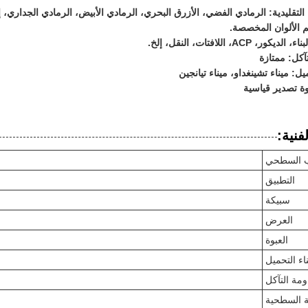
 التقليدية: الرمادي الفضي، الأزرق البحري، الرمادي الأبيض، الرمادي الجداري، إ
م الألوان المخصصة.
ور، ACP، اللافتات، النقل، إلخ.
آكل: ممتازة
يل: ميناء تشينغداو، ميناء تيانجين
وة تصدير قياسية
فنية:
 السطحي
التطبيق
سبيكة
العرض
العبوة
اء التحميل
ومة التآكل
ة السطحية