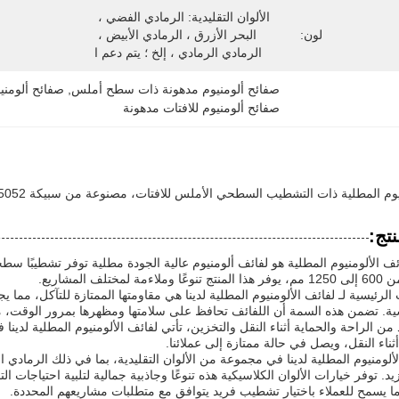
الألوان التقليدية: الرمادي الفضي ، 
لون:
البحر الأزرق ، الرمادي الأبيض ، 
الرمادي الرمادي ، إلخ ؛ يتم دعم ا
صفائح ألومنيوم مدهونة ذات سطح أملس
, 
صفائح ألومن
صفائح ألومنيوم للافتات مدهونة
 المطلية ذات التشطيب السطحي الأملس للافتات، مصنوعة من سبيكة 5052، وتقدم أداءً ممتازًا
تج:
ئف الألومنيوم المطلية هو لفائف ألومنيوم عالية الجودة مطلية توفر تشطيبًا سط
ختلف المشاريع.
لرئيسية لـ لفائف الألومنيوم المطلية لدينا هي مقاومتها الممتازة للتآكل، مما يجعل
سية. تضمن هذه السمة أن اللفائف تحافظ على سلامتها ومظهرها بمرور الوقت، 
 من الراحة والحماية أثناء النقل والتخزين، تأتي لفائف الألومنيوم المطلية لدين
ثناء النقل، ويصل في حالة ممتازة إلى عملائنا.
لألومنيوم المطلية لدينا في مجموعة من الألوان التقليدية، بما في ذلك الرمادي
د. توفر خيارات الألوان الكلاسيكية هذه تنوعًا وجاذبية جمالية لتلبية احتياجات ا
 يسمح للعملاء باختيار تشطيب فريد يتوافق مع متطلبات مشاريعهم المحددة.