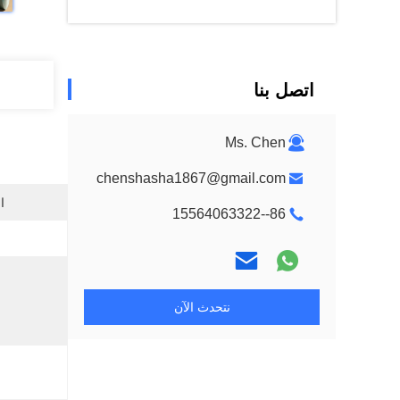
اتصل بنا
Ms. Chen
chenshasha1867@gmail.com
ا
86--15564063322
نتحدث الآن