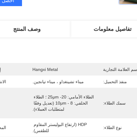
احصل ع
تفاصيل معلومات
وصف المنتج
سم العلامة التجارية
Hangxi Metal
إ
منفذ التحميل:
ميناء تشينغداو ، ميناء تيانجين.
الان
الطلاء الأمامي: 20- 25μm ؛ الطلاء 
سمك الطلاء:
الخلفي: 8 - 10μm (تعديل وفقًا 
لمتطلبات العملاء).
HDP (ارتفاع البوليستر المقاوم 
نوع الطلاء:
المع
للطقس).