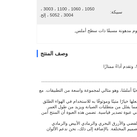
1050 ، 1060 ، 1100 ، 3003 ، 
سبيكة:
3004 ، 5052 ، إلخ.
يوم مدهونة مسبقًا ذات سطح أملس
, 
وصف المنتج
حيًا أملسًا، وهو مثالي لمجموعة واسعة من التطبيقات. مع
ها خيارًا متينًا وموثوقًا به للاستخدام في الهواء الطلق
مما يقلل من متطلبات الصيانة ويزيد من طول العمر.
ا في عبوة تصدير قياسية. تضمن هذه العبوة أن المنتج آمن
 الفضي والأزرق البحري والرمادي الأبيض والرمادي
لتصميم المختلفة. بالإضافة إلى ذلك، نحن ندعم الألوان