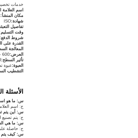
خدمات تخصيص ا
اسم العلامة ال
مكان المنشأ:
ا
شهادة:
ISO
تفاصيل التعبئة
وقت التسليم:
شروط الدفع:
القدرة على الت
المعالجة الس
العرض:
600 - 1250 مم
تأثير السطح:
ل
العبوة:
عبوة ت
التشطيب ال
الأسئلة ال
س: ما هو اسم 
ج: اسم العلامة ال
س: أين يتم تص
ج: يتم تصنيع 
س: ما هي الشه
ج: حاصلة على ش
س: كيف يتم ت