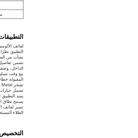
سم
التطبيقات
لفائف الألومن
نشأت من الصين
الداخل، وصفيح
المقبولة خطاب الاعتماد و T/T، مما
تشمل خيارات السبائك 1050 و 1060 و 1100 و 3003 و 3004 و 5052، من ب
يسمح نطاق العرض الواسع الذي ي
الطلاء المستخدم هو HDP (بوليستر عالي المقاومة للعوامل الجوية)، مما يوفر ا
التخصيص: