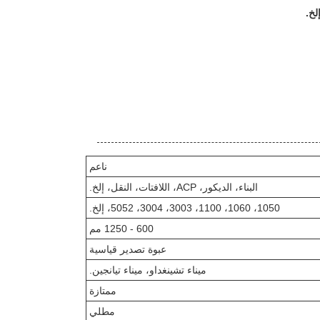
لخ.
ناعم
البناء، الديكور، ACP، اللافتات، النقل، إلخ.
1050، 1060، 1100، 3003، 3004، 5052، إلخ.
600 - 1250 مم
عبوة تصدير قياسية
ميناء تشينغداو، ميناء تيانجين.
ممتازة
مطلي