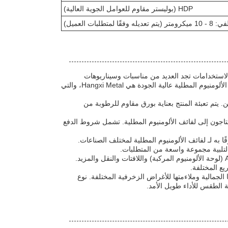
HDP (بوليستر مقاوم للعوامل الجوية العالية)
 الاستخدامات تجد العديد من مناسبات وسيناريوهات
التطبيق نظرًا لسماتها المختلفة. إحدى العلامات التجارية ذات السمعة الطيبة التي تقدم لفائف الألومنيوم المطلية عالية الجودة هي Hangxi Metal، والتي
Hangxi Meta حمايتها أثناء النقل والتخزين. يتم تعبئة المنتج بعناية بورق مقاوم للرطوبة من
Han الراحة والكفاءة للعملاء الذين يحتاجون إلى لفائف الألومنيوم المطلية. تشمل شروط الدفع
 يضمن مصدرًا ثابتًا وموثوقًا به لـ لفائف الألومنيوم المطلية لمختلف الصناعات.
يمتد التطبيق المتنوع لـ لفائف الألومنيوم المطلية من Hangxi Metal عبر البناء والديكور و ACP (لوحة الألومنيوم المركبة) واللافتات والنقل والمزيد.
ملس، مما يعزز جاذبيتها الجمالية وملاءمتها للأغراض الزخرفية المختلفة. نوع