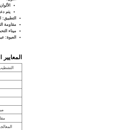
الألوان
يتم دع
التطبيق: البناء، الديك
مقاومة الت
ميناء التحم
العبوة: عب
المعايير ال
التشطيب
مين
مقا
المعالج