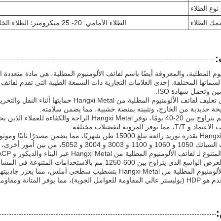
نوع الطلاء
ك الطلاء
الطلاء الأمامي: 20- 25 ميكرومتر؛ الطلاء الخلفي: 8 - 10 ميكرومتر (يتم تعديله وفقًا لمتطلبات العميل)
:
يوم المطلية، والمعروفة أيضًا باسم لفائف الألومنيوم المطلية، هي مادة متعددة
 وتحمل شهادة ISO.
تضمن تفاصيل تغليف لفائف الألومنيوم المطلية من l
ة حديدية من الخارج، وتثبيته بمنصة خشبية، مما يضمن سلامته.
مع وقت تسليم يتراوح بين 20-40 يومًا، توفر gxi Metal
 يوفر المرونة لتفضيلات مختلفة.
تفتخر Hangxi Metal بقدرة توريد رائعة تبلغ 15000 طن شهريًا، مما
ين أمور أخرى، لتلبية مجموعة واسعة من المتطلبات.
تراوح بين 600-1250 مم بالاستخدامات المتنوعة في المشاريع المختلفة.
تتميز لفائف الألومنيوم المطلية من Hangxi Metal بتشطيب سطحي أ
لمتانة ومقاومة الطقس للأداء طويل الأمد.