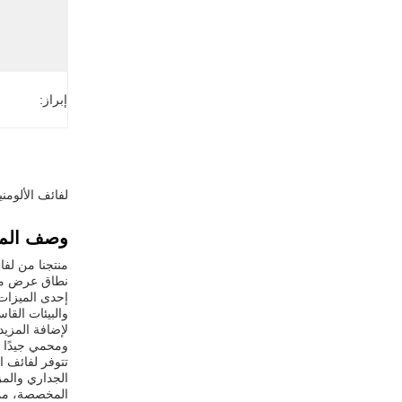
إبراز:
لفائف الألومنيوم
وصف المن
منتجنا من لفا
نطاق عرض من 600 إلى 1250 مم، يوفر هذا المنتج تنوعًا وملاءمة لم
إحدى الميزات ا
والبيئات القا
لإضافة المزيد
ومحمي جيدًا أ
تتوفر لفائف ا
الجداري والمزي
المخصصة، مما