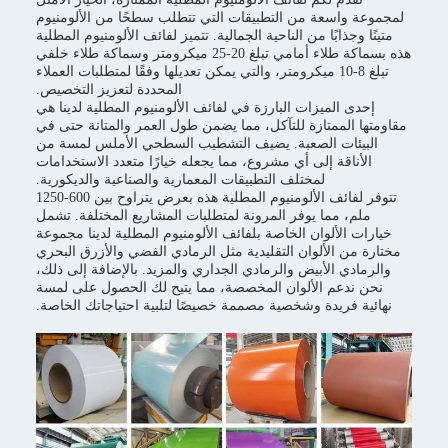
لمجموعة واسعة من التطبيقات التي تتطلب سطحًا من الألومنيوم
متينًا وجذابًا من الناحية الجمالية. تتميز لفائف الألومنيوم المطلية
هذه بسماكة طلاء أمامي تبلغ 20-25 ميكرومتر وسماكة طلاء خلفي
تبلغ 8-10 ميكرومتر، والتي يمكن تعديلها وفقًا لمتطلبات العملاء
المحددة لتعزيز التخصيص.
إحدى الميزات البارزة في لفائف الألومنيوم المطلية لدينا هي
مقاومتها الممتازة للتآكل، مما يضمن طول العمر والمتانة حتى في
البيئات الصعبة. يضيف التشطيب السطحي الأملس لمسة من
الأناقة إلى أي مشروع، مما يجعله خيارًا متعدد الاستخدامات
لمختلف التطبيقات المعمارية والصناعية والديكورية.
تتوفر لفائف الألومنيوم المطلية هذه بعرض يتراوح بين 600-1250
ملم، مما يوفر المرونة لمتطلبات المشاريع المختلفة. تشمل
خيارات الألوان الخاصة بلفائف الألومنيوم المطلية لدينا مجموعة
مختارة من الألوان التقليدية مثل الرمادي الفضي والأزرق البحري
والرمادي الأبيض والرمادي الجداري والمزيد. بالإضافة إلى ذلك،
نحن ندعم الألوان المخصصة، مما يتيح لك الحصول على لمسة
نهائية فريدة وشخصية مصممة خصيصًا لتلبية احتياجاتك الخاصة.