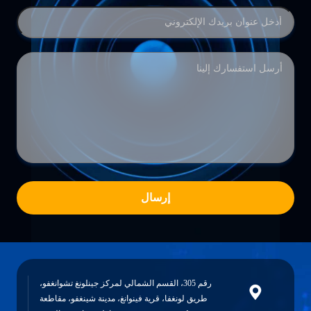
إرسال
رقم 305، القسم الشمالي لمركز جينلونغ تشوانغفو،
طريق لونغفا، قرية فينوانغ، مدينة شينغفو، مقاطعة