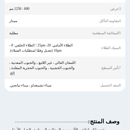
3عرض:
600 - 1250 مم
4مقاومة التآكل:
ممتاز
5المعالجة السطحية:
مطلية
الطلاء الأمامي: 20- 25μm ؛ الطلاء الخلفي: 8 -
6سمك الطلاء:
10μm (تعديل وفقًا لمتطلبات العملاء).
اللمعان العالي ، غير اللامع ، والحبوب المعدنية ،
7تأثير السطح:
والحبوب الخشبية ، والحبوب الحجرية المقلدة ،
إلخ.
8منفذ التحميل:
ميناء تشينغداو ، ميناء تيانجين.
وصف المنتج:
نقدم لكم لفائف الألومنيوم المطلية الممتازة، الخيار الأمثل