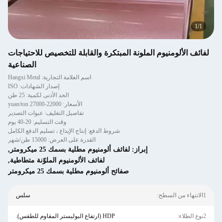
1
/
1
لفائف الألومنيوم الملونة المبتكرة والقابلة للتخصيص للاحتياجات
الصناعية
اسم العلامة التجارية: Hangxi Metal
إصدار الشهادات: ISO
الحد الأدنى لكمية: 25 طن
الأسعار: 22000-27000 yuan/ton
تفاصيل التغليف: عبوات التصدير
وقت التسليم: 20-40 يوم
شروط الدفع: إنتاج الإيداع ، تسليم الدفع الكامل
القدرة على العرض: 15000 طن/شهر
إبراز:
لفائف ألومنيوم مطلية بسمك 25 ميكرومتر
,
لفائف الألومنيوم الملوّنة متطاطية
,
صفائح ألومنيوم مطلية بسمك 25 ميكرومتر
1الانتهاء من السطح:
سلس
2نوع الطلاء:
HDP (ارتفاع البوليستر المقاوم للطقس).