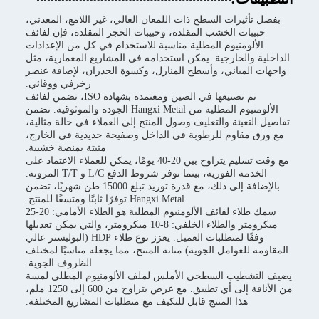
بفضل تأثيرات السطح ذات اللمعان العالي، غير اللامع، المعدني،
حبيبات الخشب المقلدة، وحبيبات الحجر المقلدة، فإن لفائف
الألومنيوم المطلية مناسبة للاستخدام في كل من الإعدادات
الداخلية والخارجية. يمكن استخدامه في المشاريع المعمارية، مثل
واجهات المباني، وأسطح المنازل، وكسوة الجدران، لإضافة عنصر
زخرفي ووقائي.
تم تصنيعها في الصين ومعتمدة بشهادة ISO، تضمن لفائف
الألومنيوم المطلية من Hangxi Metal الجودة والموثوقية. تضمن
تفاصيل التعبئة والتغليف وصول المنتج إلى العملاء في حالة مثالية،
مع ورق مقاوم للرطوبة في الداخل وصفيحة حديدية في الخارج،
مثبتة بمنصة خشبية.
مع وقت تسليم يتراوح بين 20-40 يومًا، يمكن للعملاء الاعتماد على
الخدمة الفورية، بينما توفر شروط الدفع L/C و T/T المرونة.
بالإضافة إلى ذلك، مع قدرة توريد تبلغ 15000 طن شهريًا، تضمن
Hangxi Metal توفرًا ثابتًا ومتسقًا للمنتج.
سمك طلاء لفائف الألومنيوم المطلية هو الطلاء الأمامي: 20-25
ميكرومتر والطلاء الخلفي: 8-10 ميكرومتر، والتي يمكن تعديلها
وفقًا لمتطلبات العميل. يعزز نوع طلاء HDP (البوليستر عالي
المقاومة للعوامل الجوية) متانة المنتج، مما يجعله مناسبًا لمختلف
الظروف الجوية.
يضيف التشطيب السطحي الأملس لملف الألومنيوم المطلي لمسة
من الأناقة إلى أي تطبيق. مع عرض يتراوح من 600 إلى 1250 ملم،
هذا المنتج قابل للتكيف مع متطلبات المشاريع المختلفة.