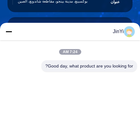
بوكسينغ، مدينة بينجو، مقاطعة شاندونغ، الصين
عنوان
JinYi
chenshasha1867@gmail.com
البريد
الإلكتروني
7:24 AM
Good day, what product are you looking for?
0086-15564063322
الهاتف
Shandong Hangxi Metal Technology Co., Ltd.