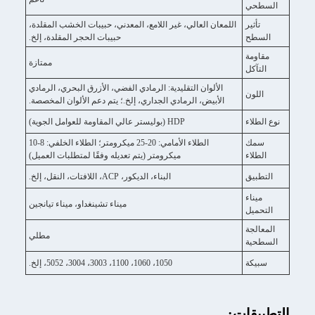
السطحي
تأثير
اللمعان العالي، غير اللامع، المعدني، حبيبات الخشب المقلدة،
السطح
حبيبات الحجر المقلدة، إلخ.
مقاومة
ممتازة
التآكل
الألوان التقليدية: الرمادي الفضي، الأزرق البحري، الرمادي
اللون
الأبيض، الرمادي الجداري، إلخ.؛ يتم دعم الألوان المخصصة.
نوع الطلاء
HDP (بوليستر عالي المقاومة للعوامل الجوية)
سمك
الطلاء الأمامي: 20-25 ميكرومتر؛ الطلاء الخلفي: 8-10
الطلاء
ميكرومتر (يتم تعديله وفقًا لمتطلبات العميل)
التطبيق
البناء، الديكور، ACP، اللافتات، النقل، إلخ.
ميناء
ميناء تشينغداو، ميناء تيانجين
التحميل
المعالجة
مطلي
السطحية
سبيكة
1050، 1060، 1100، 3003، 3004، 5052، إلخ.
التطبيقات: