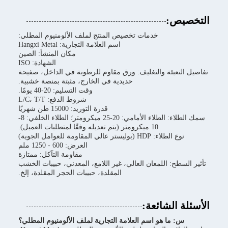
التخصيص:
خدمات تخصيص المنتج لملف الألومنيوم المطلي:
اسم العلامة التجارية: Hangxi Metal
مكان المنشأ: الصين
الشهادة: ISO
تفاصيل التعبئة والتغليف: ورق مقاوم للرطوبة في الداخل، صفيحة
حديدية في الخارج، مثبتة بمنصة خشبية.
وقت التسليم: 20-40 يومًا.
شروط الدفع: L/C، T/T
قدرة التوريد: 15000 طن شهريًا
سمك الطلاء: الطلاء الأمامي: 20-25 ميكرومتر؛ الطلاء الخلفي: 8-
10 ميكرومتر (يتم تعديله وفقًا لمتطلبات العميل).
نوع الطلاء: HDP (بوليستر عالي المقاومة للعوامل الجوية)
العرض: 600 - 1250 ملم
مقاومة التآكل: ممتازة
تأثير السطح: اللمعان العالي، غير اللامع، المعدني، حبيبات الخشب
المقلدة، حبيبات الحجر المقلدة، إلخ.
الأسئلة الشائعة:
س: ما هو اسم العلامة التجارية لملف الألومنيوم المطلي؟